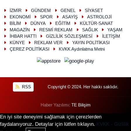
İZMİR
GÜNDEM
GENEL
SİYASET
EKONOMİ
SPOR
ASAYİŞ
ASTROLOJİ
BİLİM
DÜNYA
EĞİTİM
KÜLTÜR-SANAT
MAGAZİN
RESMİ REKLAM
SAĞLIK
YAŞAM
İHBAR HATTI
GİZLİLİK SÖZLEŞMESİ
İLETİŞİM
KÜNYE
REKLAM VER
YAYIN POLİTİKASI
ÇEREZ POLİTİKASI
KVKK Aydınlatma Metni
RSS
Copyright © 2024. Her hakkı saklıdır.
Haber Yazılımı:
TE Bilişim
En iyi site deneyimi sağlamak için çerezlerden
faydalanıyoruz. Detaylar için lütfen tıklayın.
KVKK - Gizlilik