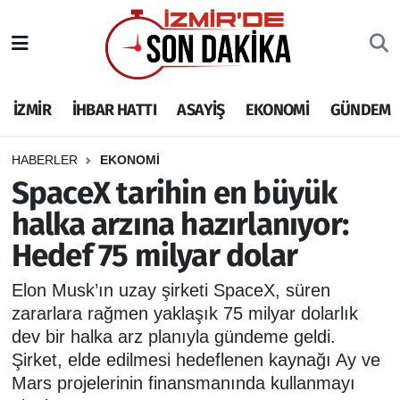
İZMİR
İzmir Nöbetçi Eczaneler
İZMİR
İHBAR HATTI
ASAYİŞ
EKONOMİ
GÜNDEM
İHBAR HATTI
İzmir Hava Durumu
DEPREM
İzmir Namaz Vakitleri
HABERLER
EKONOMİ
SpaceX tarihin en büyük
GENEL
İzmir Trafik Yoğunluk Haritası
halka arzına hazırlanıyor:
Hedef 75 milyar dolar
EKONOMİ
Puan Durumu ve Fikstür
Elon Musk’ın uzay şirketi SpaceX, süren
SİYASET
Tüm Manşetler
zararlara rağmen yaklaşık 75 milyar dolarlık
dev bir halka arz planıyla gündeme geldi.
SPOR
Son Dakika Haberleri
Şirket, elde edilmesi hedeflenen kaynağı Ay ve
Mars projelerinin finansmanında kullanmayı
ASAYİŞ
Haber Arşivi