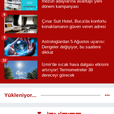
mezun adaylarına avantajlı yeni
dönem kampanyası
8
Çınar Suit Hotel, Buca'da konforlu
konaklamanın güven veren adresi
9
Astrologlardan 5 Ağustos uyarısı:
Dengeler değişiyor, bu saatlere
dikkat
10
İzmir'de sıcak hava dalgası etkisini
artırıyor! Termometreler 38
dereceyi görecek
Yükleniyor...