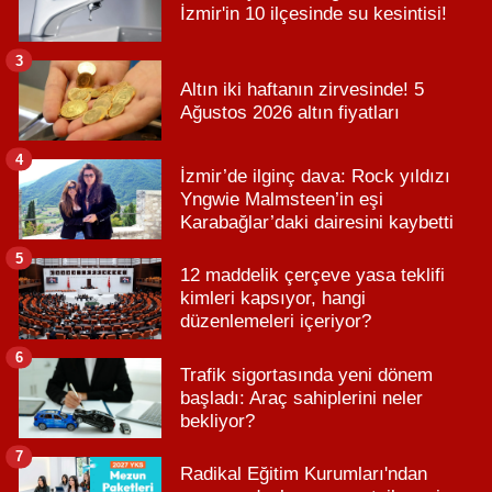
İzmir'in 10 ilçesinde su kesintisi!
3
Altın iki haftanın zirvesinde! 5
Ağustos 2026 altın fiyatları
4
İzmir’de ilginç dava: Rock yıldızı
Yngwie Malmsteen’in eşi
Karabağlar’daki dairesini kaybetti
5
12 maddelik çerçeve yasa teklifi
kimleri kapsıyor, hangi
düzenlemeleri içeriyor?
6
Trafik sigortasında yeni dönem
başladı: Araç sahiplerini neler
bekliyor?
7
Radikal Eğitim Kurumları'ndan