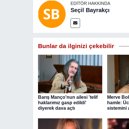
EDITÖR HAKKINDA
Seçil Bayrakçı
Bunlar da ilginizi çekebilir
Barış Manço'nun ailesi 'telif
Merve Bol
haklarımız gasp edildi'
hamle: Ücr
diyerek dava açtı
sistemini 