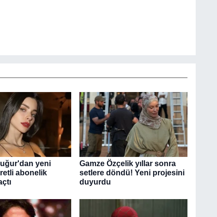
uğur'dan yeni
Gamze Özçelik yıllar sonra
etli abonelik
setlere döndü! Yeni projesini
açtı
duyurdu