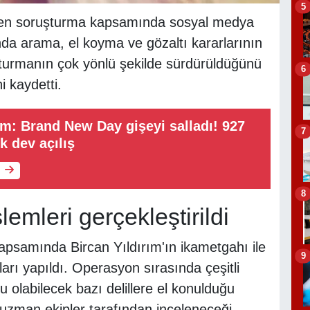
5
tülen soruşturma kapsamında sosyal medya
ında arama, el koyma ve gözaltı kararlarının
oruşturmanın çok yönlü şekilde sürdürüldüğünü
6
i kaydetti.
: Brand New Day gişeyi salladı! 927
7
k dev açılış
8
emleri gerçekleştirildi
kapsamında Bircan Yıldırım'ın ikametgahı ile
9
arı yapıldı. Operasyon sırasında çeşitli
u olabilecek bazı delillere el konulduğu
n uzman ekipler tarafından inceleneceği