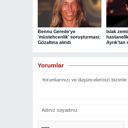
Bennu Gerede'ye
Islak zem
'müstehcenlik' soruşturması:
hastanelik
Gözaltına alındı
Ayrık’tan 
Yorumlar