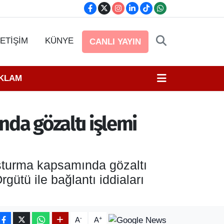
LETİŞİM
KÜNYE
CANLI YAYIN
EKLAM
nda gözaltı işlemi
uşturma kapsamında gözaltı
gütü ile bağlantı iddiaları
-
+
A
A