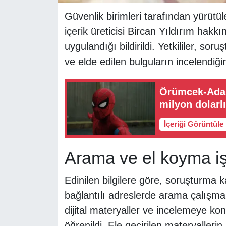
Güvenlik birimleri tarafından yürü
içerik üreticisi Bircan Yıldırım hakk
uygulandığı bildirildi. Yetkililer, s
ve elde edilen bulguların incelendiğin
Örümcek-Adam
milyon dolarlı
İçeriği Görüntüle
Arama ve el koyma işl
Edinilen bilgilere göre, soruşturma 
bağlantılı adreslerde arama çalışmal
dijital materyaller ve incelemeye kon
öğrenildi. Ele geçirilen materyalleri