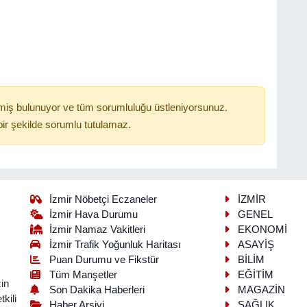
miş bulunuyor ve tüm sorumluluğu üstleniyorsunuz.
ir şekilde sorumlu tutulamaz.
İzmir Nöbetçi Eczaneler
İZMİR
İzmir Hava Durumu
GENEL
İzmir Namaz Vakitleri
EKONOMİ
İzmir Trafik Yoğunluk Haritası
ASAYİŞ
Puan Durumu ve Fikstür
BİLİM
Tüm Manşetler
EĞİTİM
in
Son Dakika Haberleri
MAGAZİN
kili
Haber Arşivi
SAĞLIK