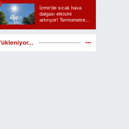
saatlere dikkat
İzmir'de sıcak hava
dalgası etkisini
artırıyor! Termometreler
38 dereceyi görecek
ükleniyor...