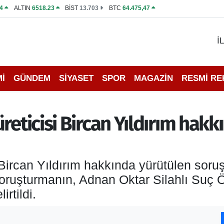
4
ALTIN
6518.23
BİST
13.703
BTC
64.475,47
İ
İ
GÜNDEM
SİYASET
SPOR
MAGAZİN
RESMİ R
reticisi Bircan Yıldırım hakkı
 Bircan Yıldırım hakkında yürütülen sor
 Soruşturmanın, Adnan Oktar Silahlı Suç Ör
rtildi.