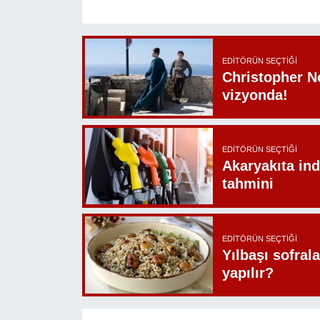
EDITÖRÜN SEÇTIĞI
Christopher N
vizyonda!
EDITÖRÜN SEÇTIĞI
Akaryakıta ind
tahmini
EDITÖRÜN SEÇTIĞI
Yılbaşı sofrala
yapılır?