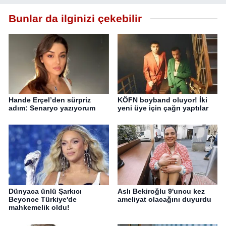
Bunlar da ilginizi çekebilir
Hande Erçel’den sürpriz
KÖFN boyband oluyor! İki
adım: Senaryo yazıyorum
yeni üye için çağrı yaptılar
Dünyaca ünlü Şarkıcı
Aslı Bekiroğlu 9'uncu kez
Beyonce Türkiye'de
ameliyat olacağını duyurdu
mahkemelik oldu!