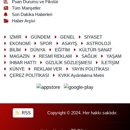
Puan Durumu ve Fikstür
Tüm Manşetler
Son Dakika Haberleri
Haber Arşivi
İZMİR
GÜNDEM
GENEL
SİYASET
EKONOMİ
SPOR
ASAYİŞ
ASTROLOJİ
BİLİM
DÜNYA
EĞİTİM
KÜLTÜR-SANAT
MAGAZİN
RESMİ REKLAM
SAĞLIK
YAŞAM
İHBAR HATTI
GİZLİLİK SÖZLEŞMESİ
İLETİŞİM
KÜNYE
REKLAM VER
YAYIN POLİTİKASI
ÇEREZ POLİTİKASI
KVKK Aydınlatma Metni
RSS
Copyright © 2024. Her hakkı saklıdır.