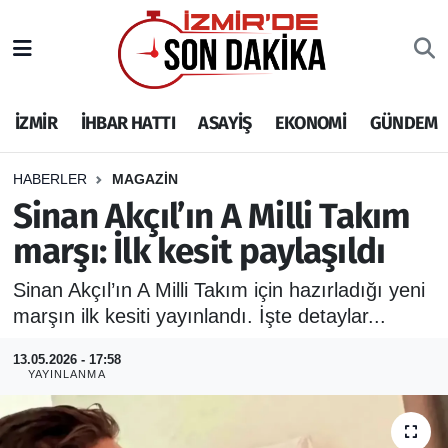
İZMİR
İzmir Nöbetçi Eczaneler
İZMİR
İHBAR HATTI
ASAYİŞ
EKONOMİ
GÜNDEM
İHBAR HATTI
İzmir Hava Durumu
DEPREM
İzmir Namaz Vakitleri
HABERLER
MAGAZİN
Sinan Akçıl’ın A Milli Takım
GENEL
İzmir Trafik Yoğunluk Haritası
marşı: İlk kesit paylaşıldı
EKONOMİ
Puan Durumu ve Fikstür
Sinan Akçıl’ın A Milli Takım için hazırladığı yeni
marşın ilk kesiti yayınlandı. İşte detaylar...
SİYASET
Tüm Manşetler
13.05.2026 - 17:58
YAYINLANMA
SPOR
Son Dakika Haberleri
ASAYİŞ
Haber Arşivi