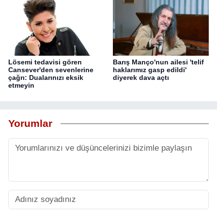
Lösemi tedavisi gören
Barış Manço'nun ailesi 'telif
Cansever'den sevenlerine
haklarımız gasp edildi'
çağrı: Dualarınızı eksik
diyerek dava açtı
etmeyin
Yorumlar