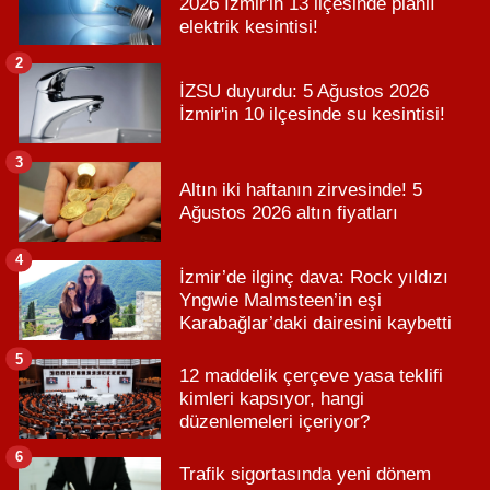
2026 İzmir'in 13 ilçesinde planlı
elektrik kesintisi!
2
İZSU duyurdu: 5 Ağustos 2026
İzmir'in 10 ilçesinde su kesintisi!
3
Altın iki haftanın zirvesinde! 5
Ağustos 2026 altın fiyatları
4
İzmir’de ilginç dava: Rock yıldızı
Yngwie Malmsteen’in eşi
Karabağlar’daki dairesini kaybetti
5
12 maddelik çerçeve yasa teklifi
kimleri kapsıyor, hangi
düzenlemeleri içeriyor?
6
Trafik sigortasında yeni dönem