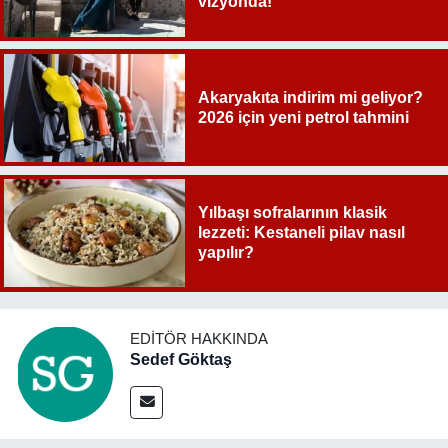
vizyonda!
Akaryakıta indirim mi geliyor?
2026 için yeni petrol tahmini
Yılbaşı sofralarının klasik
lezzeti: Kestaneli pilav nasıl
yapılır?
EDITÖR HAKKINDA
Sedef Göktaş