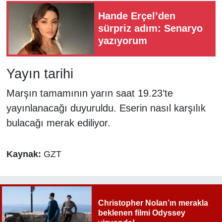
Hande Erçel’den
sürpriz adım: Senaryo
yazıyorum
Yayın tarihi
Marşın tamamının yarın saat 19.23’te
yayınlanacağı duyuruldu. Eserin nasıl karşılık
bulacağı merak ediliyor.
Kaynak:
GZT
Christopher Nolan’ın merakla
beklenen filmi Odyssey