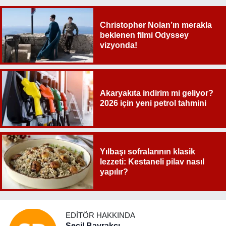
Christopher Nolan’ın merakla
beklenen filmi Odyssey
vizyonda!
Akaryakıta indirim mi geliyor?
2026 için yeni petrol tahmini
Yılbaşı sofralarının klasik
lezzeti: Kestaneli pilav nasıl
yapılır?
EDITÖR HAKKINDA
Seçil Bayrakçı