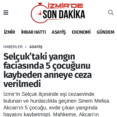
İZMİR
İzmir Nöbetçi Eczaneler
İZMİR
İHBAR HATTI
ASAYİŞ
EKONOMİ
GÜNDEM
İHBAR HATTI
İzmir Hava Durumu
DEPREM
İzmir Namaz Vakitleri
HABERLER
ASAYİŞ
Selçuk’taki yangın
GENEL
İzmir Trafik Yoğunluk Haritası
faciasında 5 çocuğunu
kaybeden anneye ceza
EKONOMİ
Puan Durumu ve Fikstür
verilmedi
SİYASET
Tüm Manşetler
İzmir’in Selçuk ilçesinde eşi cezaevinde
SPOR
Son Dakika Haberleri
bulunan ve hurdacılıkla geçinen Sinem Melisa
Akcan’ın 5 çocuğu, evde çıkan yangında
ASAYİŞ
Haber Arşivi
hayatını kaybetmişti. Mahkeme, Akcan’ın