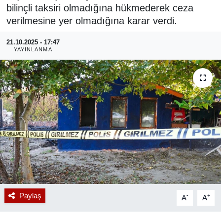
bilinçli taksiri olmadığına hükmederek ceza
RESMİ REKLAM
verilmesine yer olmadığına karar verdi.
21.10.2025 - 17:47
YAYINLANMA
Paylaş
-
+
A
A