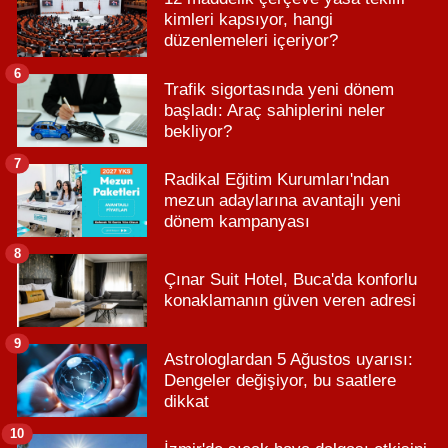
kimleri kapsıyor, hangi
düzenlemeleri içeriyor?
6
Trafik sigortasında yeni dönem
başladı: Araç sahiplerini neler
bekliyor?
7
Radikal Eğitim Kurumları'ndan
mezun adaylarına avantajlı yeni
dönem kampanyası
8
Çınar Suit Hotel, Buca'da konforlu
konaklamanın güven veren adresi
9
Astrologlardan 5 Ağustos uyarısı:
Dengeler değişiyor, bu saatlere
dikkat
10