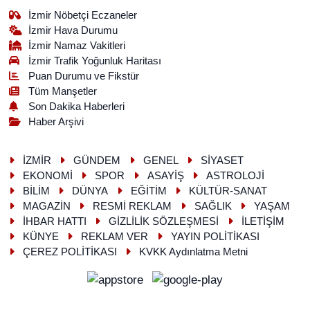
İzmir Nöbetçi Eczaneler
İzmir Hava Durumu
İzmir Namaz Vakitleri
İzmir Trafik Yoğunluk Haritası
Puan Durumu ve Fikstür
Tüm Manşetler
Son Dakika Haberleri
Haber Arşivi
İZMİR
GÜNDEM
GENEL
SİYASET
EKONOMİ
SPOR
ASAYİŞ
ASTROLOJİ
BİLİM
DÜNYA
EĞİTİM
KÜLTÜR-SANAT
MAGAZİN
RESMİ REKLAM
SAĞLIK
YAŞAM
İHBAR HATTI
GİZLİLİK SÖZLEŞMESİ
İLETİŞİM
KÜNYE
REKLAM VER
YAYIN POLİTİKASI
ÇEREZ POLİTİKASI
KVKK Aydınlatma Metni