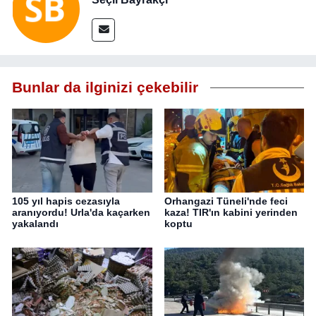
Bunlar da ilginizi çekebilir
105 yıl hapis cezasıyla
Orhangazi Tüneli'nde feci
aranıyordu! Urla'da kaçarken
kaza! TIR'ın kabini yerinden
yakalandı
koptu