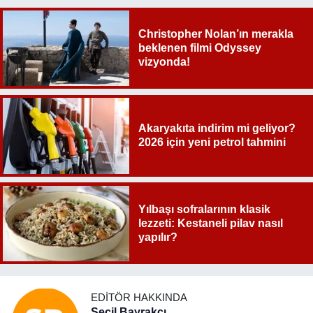
Christopher Nolan’ın merakla
beklenen filmi Odyssey
vizyonda!
Akaryakıta indirim mi geliyor?
2026 için yeni petrol tahmini
Yılbaşı sofralarının klasik
lezzeti: Kestaneli pilav nasıl
yapılır?
EDITÖR HAKKINDA
Seçil Bayrakçı