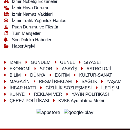
İzmir Nöbetçi Eczaneler
İzmir Hava Durumu
İzmir Namaz Vakitleri
İzmir Trafik Yoğunluk Haritası
Puan Durumu ve Fikstür
Tüm Manşetler
Son Dakika Haberleri
Haber Arşivi
İZMİR
GÜNDEM
GENEL
SİYASET
EKONOMİ
SPOR
ASAYİŞ
ASTROLOJİ
BİLİM
DÜNYA
EĞİTİM
KÜLTÜR-SANAT
MAGAZİN
RESMİ REKLAM
SAĞLIK
YAŞAM
İHBAR HATTI
GİZLİLİK SÖZLEŞMESİ
İLETİŞİM
KÜNYE
REKLAM VER
YAYIN POLİTİKASI
ÇEREZ POLİTİKASI
KVKK Aydınlatma Metni