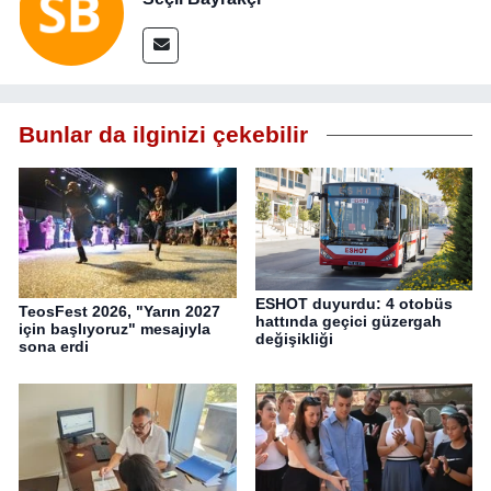
Bunlar da ilginizi çekebilir
ESHOT duyurdu: 4 otobüs
TeosFest 2026, "Yarın 2027
hattında geçici güzergah
için başlıyoruz" mesajıyla
değişikliği
sona erdi