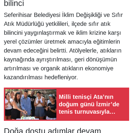
bilinci
Seferihisar Belediyesi İklim Değişikliği ve Sıfır
Atık Müdürlüğü yetkilileri, ilçede sıfır atık
bilincini yaygınlaştırmak ve iklim krizine karşı
yerel çözümler üretmek amacıyla eğitimlerin
devam edeceğini belirtti. Atölyelerle, atıkların
kaynağında ayrıştırılması, geri dönüşümün
artırılması ve organik atıkların ekonomiye
kazandırılması hedefleniyor.
Milli tenisçi Ata’nın
doğum günü İzmir’de
tenis turnuvasıyla
kutlandı
Doğa dostu adımlar devam