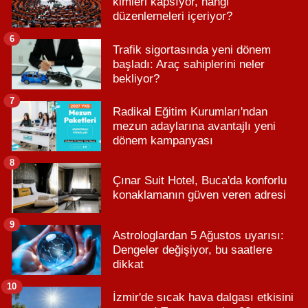
kimleri kapsıyor, hangi
düzenlemeleri içeriyor?
6
Trafik sigortasında yeni dönem
başladı: Araç sahiplerini neler
bekliyor?
7
Radikal Eğitim Kurumları'ndan
mezun adaylarına avantajlı yeni
dönem kampanyası
8
Çınar Suit Hotel, Buca'da konforlu
konaklamanın güven veren adresi
9
Astrologlardan 5 Ağustos uyarısı:
Dengeler değişiyor, bu saatlere
dikkat
10
İzmir'de sıcak hava dalgası etkisini