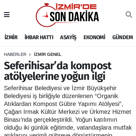
İZMİR
İzmir Nöbetçi Eczaneler
İZMİR
İHBAR HATTI
ASAYİŞ
EKONOMİ
GÜNDEM
İHBAR HATTI
İzmir Hava Durumu
DEPREM
İzmir Namaz Vakitleri
HABERLER
İZMİR GENEL
Seferihisar’da kompost
GENEL
İzmir Trafik Yoğunluk Haritası
atölyelerine yoğun ilgi
EKONOMİ
Puan Durumu ve Fikstür
Seferihisar Belediyesi ve İzmir Büyükşehir
Belediyesi iş birliğiyle düzenlenen “Organik
SİYASET
Tüm Manşetler
Atıklardan Kompost Gübre Yapımı Atölyesi”,
Çağan Irmak Kültür Merkezi ve Ürkmez Hizmet
SPOR
Son Dakika Haberleri
Binası’nda gerçekleştirildi. Yoğun katılımın
olduğu iki günlük eğitimde, vatandaşlara mutfak
ASAYİŞ
Haber Arşivi
atıklarını verimli gübreye dönüştürmenin