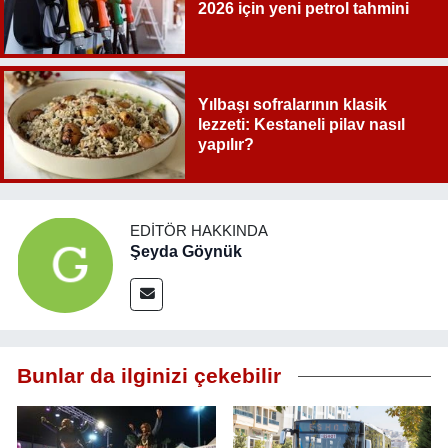
2026 için yeni petrol tahmini
Yılbaşı sofralarının klasik
lezzeti: Kestaneli pilav nasıl
yapılır?
EDITÖR HAKKINDA
Şeyda Göynük
Bunlar da ilginizi çekebilir