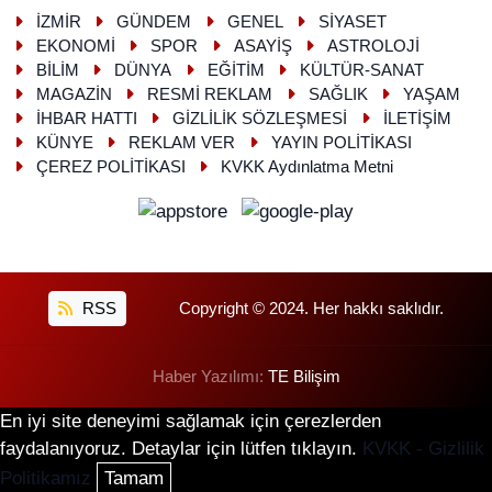
İZMİR
GÜNDEM
GENEL
SİYASET
EKONOMİ
SPOR
ASAYİŞ
ASTROLOJİ
BİLİM
DÜNYA
EĞİTİM
KÜLTÜR-SANAT
MAGAZİN
RESMİ REKLAM
SAĞLIK
YAŞAM
İHBAR HATTI
GİZLİLİK SÖZLEŞMESİ
İLETİŞİM
KÜNYE
REKLAM VER
YAYIN POLİTİKASI
ÇEREZ POLİTİKASI
KVKK Aydınlatma Metni
RSS
Copyright © 2024. Her hakkı saklıdır.
Haber Yazılımı:
TE Bilişim
En iyi site deneyimi sağlamak için çerezlerden
faydalanıyoruz. Detaylar için lütfen tıklayın.
KVKK - Gizlilik
Politikamız
Tamam