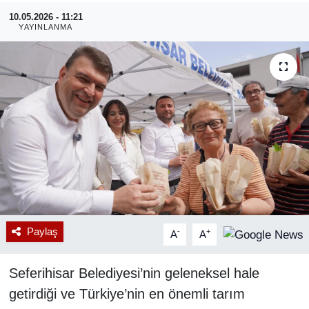
10.05.2026 - 11:21
RESMİ REKLAM
YAYINLANMA
Paylaş
-
+
A
A
Seferihisar Belediyesi’nin geleneksel hale
getirdiği ve Türkiye’nin en önemli tarım