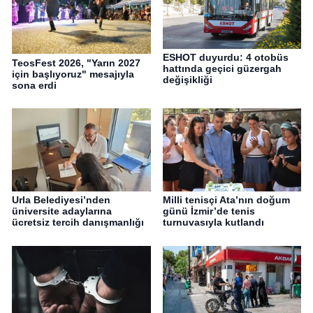
ESHOT duyurdu: 4 otobüs
TeosFest 2026, "Yarın 2027
hattında geçici güzergah
için başlıyoruz" mesajıyla
değişikliği
sona erdi
Urla Belediyesi’nden
Milli tenisçi Ata’nın doğum
üniversite adaylarına
günü İzmir’de tenis
ücretsiz tercih danışmanlığı
turnuvasıyla kutlandı