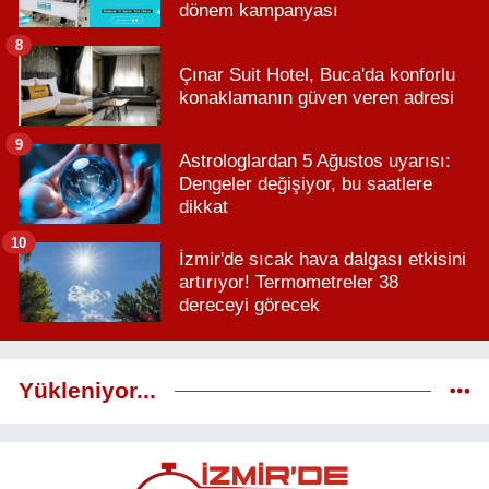
dönem kampanyası
8
Çınar Suit Hotel, Buca'da konforlu
konaklamanın güven veren adresi
9
Astrologlardan 5 Ağustos uyarısı:
Dengeler değişiyor, bu saatlere
dikkat
10
İzmir'de sıcak hava dalgası etkisini
artırıyor! Termometreler 38
dereceyi görecek
Yükleniyor...