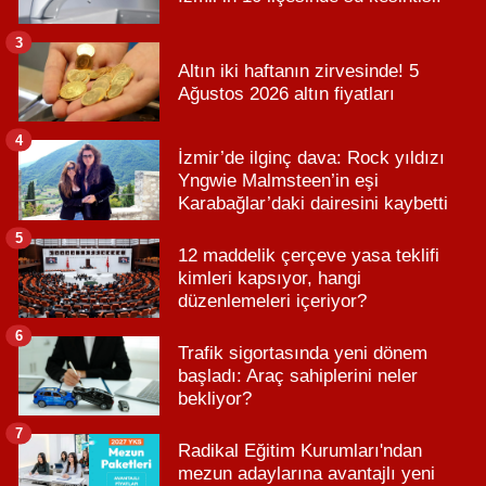
3
Altın iki haftanın zirvesinde! 5
Ağustos 2026 altın fiyatları
4
İzmir’de ilginç dava: Rock yıldızı
Yngwie Malmsteen’in eşi
Karabağlar’daki dairesini kaybetti
5
12 maddelik çerçeve yasa teklifi
kimleri kapsıyor, hangi
düzenlemeleri içeriyor?
6
Trafik sigortasında yeni dönem
başladı: Araç sahiplerini neler
bekliyor?
7
Radikal Eğitim Kurumları'ndan
mezun adaylarına avantajlı yeni