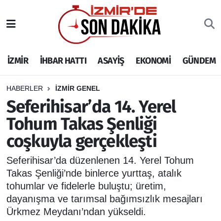
İZMİR
İzmir Nöbetçi Eczaneler
İZMİR
İHBAR HATTI
ASAYİŞ
EKONOMİ
GÜNDEM
İHBAR HATTI
İzmir Hava Durumu
DEPREM
İzmir Namaz Vakitleri
HABERLER
İZMİR GENEL
Seferihisar’da 14. Yerel
GENEL
İzmir Trafik Yoğunluk Haritası
Tohum Takas Şenliği
coşkuyla gerçekleşti
EKONOMİ
Puan Durumu ve Fikstür
Seferihisar’da düzenlenen 14. Yerel Tohum
SİYASET
Tüm Manşetler
Takas Şenliği’nde binlerce yurttaş, atalık
tohumlar ve fidelerle buluştu; üretim,
SPOR
Son Dakika Haberleri
dayanışma ve tarımsal bağımsızlık mesajları
Ürkmez Meydanı’ndan yükseldi.
ASAYİŞ
Haber Arşivi