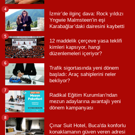
4
İzmir’de ilginç dava: Rock yıldızı
Yngwie Malmsteen’in eşi
Karabağlar’daki dairesini kaybetti
5
12 maddelik çerçeve yasa teklifi
kimleri kapsıyor, hangi
düzenlemeleri içeriyor?
6
Trafik sigortasında yeni dönem
başladı: Araç sahiplerini neler
bekliyor?
7
Radikal Eğitim Kurumları'ndan
mezun adaylarına avantajlı yeni
dönem kampanyası
8
Çınar Suit Hotel, Buca'da konforlu
konaklamanın güven veren adresi