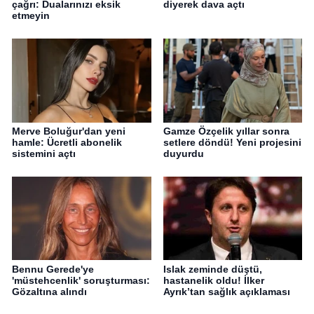
çağrı: Dualarınızı eksik
diyerek dava açtı
etmeyin
Merve Boluğur'dan yeni
Gamze Özçelik yıllar sonra
hamle: Ücretli abonelik
setlere döndü! Yeni projesini
sistemini açtı
duyurdu
Bennu Gerede'ye
Islak zeminde düştü,
'müstehcenlik' soruşturması:
hastanelik oldu! İlker
Gözaltına alındı
Ayrık’tan sağlık açıklaması