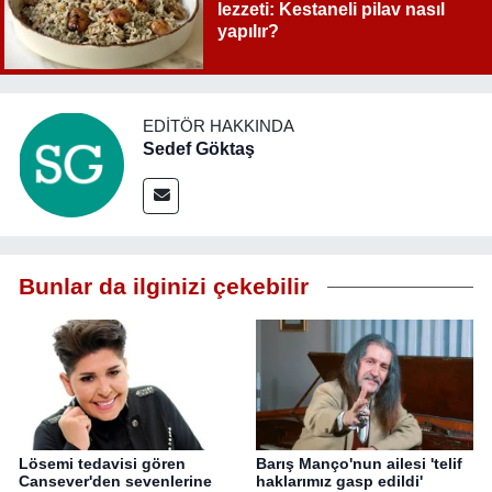
lezzeti: Kestaneli pilav nasıl
yapılır?
EDITÖR HAKKINDA
Sedef Göktaş
Bunlar da ilginizi çekebilir
Lösemi tedavisi gören
Barış Manço'nun ailesi 'telif
Cansever'den sevenlerine
haklarımız gasp edildi'