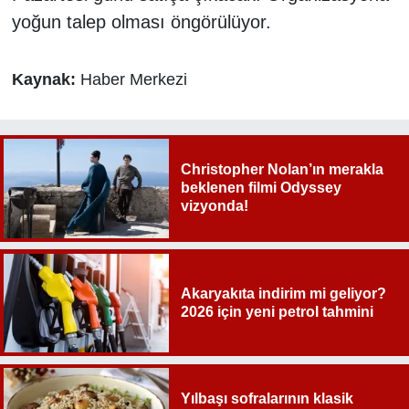
yoğun talep olması öngörülüyor.
Kaynak:
Haber Merkezi
Christopher Nolan’ın merakla
beklenen filmi Odyssey
vizyonda!
Akaryakıta indirim mi geliyor?
2026 için yeni petrol tahmini
Yılbaşı sofralarının klasik