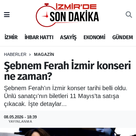
İZMİR
İzmir Nöbetçi Eczaneler
İZMİR
İHBAR HATTI
ASAYİŞ
EKONOMİ
GÜNDEM
İHBAR HATTI
İzmir Hava Durumu
DEPREM
İzmir Namaz Vakitleri
HABERLER
MAGAZİN
Şebnem Ferah İzmir konseri
GENEL
İzmir Trafik Yoğunluk Haritası
ne zaman?
EKONOMİ
Puan Durumu ve Fikstür
Şebnem Ferah’ın İzmir konser tarihi belli oldu.
Ünlü sanatçı'nın biletleri 11 Mayıs’ta satışa
SİYASET
Tüm Manşetler
çıkacak. İşte detaylar...
SPOR
Son Dakika Haberleri
08.05.2026 - 18:39
YAYINLANMA
ASAYİŞ
Haber Arşivi