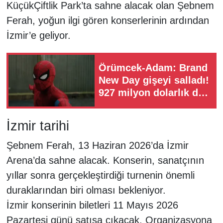
KüçükÇiftlik Park’ta sahne alacak olan Şebnem
Ferah, yoğun ilgi gören konserlerinin ardından
İzmir’e geliyor.
Örümcek-Adam: Brand
New Day gişeyi salladı!
927 milyon dolarlık dev
açılış
İzmir tarihi
Şebnem Ferah, 13 Haziran 2026’da İzmir
Arena’da sahne alacak. Konserin, sanatçının
yıllar sonra gerçekleştirdiği turnenin önemli
duraklarından biri olması bekleniyor.
İzmir konserinin biletleri 11 Mayıs 2026
Pazartesi günü satışa çıkacak. Organizasyona