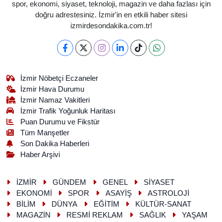
spor, ekonomi, siyaset, teknoloji, magazin ve daha fazlası için
doğru adrestesiniz. İzmir'in en etkili haber sitesi
izmirdesondakika.com.tr!
İzmir Nöbetçi Eczaneler
İzmir Hava Durumu
İzmir Namaz Vakitleri
İzmir Trafik Yoğunluk Haritası
Puan Durumu ve Fikstür
Tüm Manşetler
Son Dakika Haberleri
Haber Arşivi
İZMİR
GÜNDEM
GENEL
SİYASET
EKONOMİ
SPOR
ASAYİŞ
ASTROLOJİ
BİLİM
DÜNYA
EĞİTİM
KÜLTÜR-SANAT
MAGAZİN
RESMİ REKLAM
SAĞLIK
YAŞAM