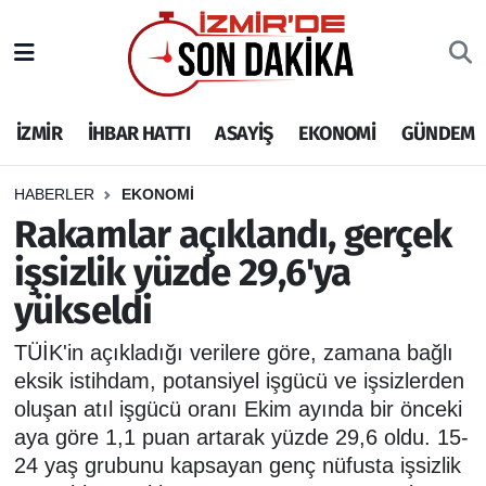
İZMİR
İzmir Nöbetçi Eczaneler
İZMİR
İHBAR HATTI
ASAYİŞ
EKONOMİ
GÜNDEM
İHBAR HATTI
İzmir Hava Durumu
DEPREM
İzmir Namaz Vakitleri
HABERLER
EKONOMİ
Rakamlar açıklandı, gerçek
GENEL
İzmir Trafik Yoğunluk Haritası
işsizlik yüzde 29,6'ya
yükseldi
EKONOMİ
Puan Durumu ve Fikstür
TÜİK'in açıkladığı verilere göre, zamana bağlı
SİYASET
Tüm Manşetler
eksik istihdam, potansiyel işgücü ve işsizlerden
oluşan atıl işgücü oranı Ekim ayında bir önceki
SPOR
Son Dakika Haberleri
aya göre 1,1 puan artarak yüzde 29,6 oldu. 15-
24 yaş grubunu kapsayan genç nüfusta işsizlik
ASAYİŞ
Haber Arşivi