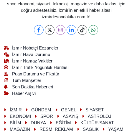
spor, ekonomi, siyaset, teknoloji, magazin ve daha fazlası için
doğru adrestesiniz. İzmir'in en etkili haber sitesi
izmirdesondakika.com.tr!
İzmir Nöbetçi Eczaneler
İzmir Hava Durumu
İzmir Namaz Vakitleri
İzmir Trafik Yoğunluk Haritası
Puan Durumu ve Fikstür
Tüm Manşetler
Son Dakika Haberleri
Haber Arşivi
İZMİR
GÜNDEM
GENEL
SİYASET
EKONOMİ
SPOR
ASAYİŞ
ASTROLOJİ
BİLİM
DÜNYA
EĞİTİM
KÜLTÜR-SANAT
MAGAZİN
RESMİ REKLAM
SAĞLIK
YAŞAM