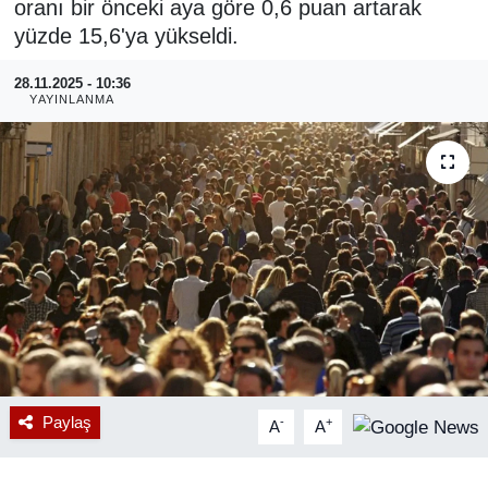
oranı bir önceki aya göre 0,6 puan artarak
yüzde 15,6'ya yükseldi.
RESMİ REKLAM
28.11.2025 - 10:36
YAYINLANMA
Paylaş
-
+
A
A