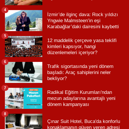
4
İzmir’de ilginç dava: Rock yıldızı
Yngwie Malmsteen’in eşi
Karabağlar’daki dairesini kaybetti
5
12 maddelik çerçeve yasa teklifi
kimleri kapsıyor, hangi
düzenlemeleri içeriyor?
6
Trafik sigortasında yeni dönem
başladı: Araç sahiplerini neler
bekliyor?
7
Radikal Eğitim Kurumları'ndan
mezun adaylarına avantajlı yeni
dönem kampanyası
8
Çınar Suit Hotel, Buca'da konforlu
konaklamanın güven veren adresi