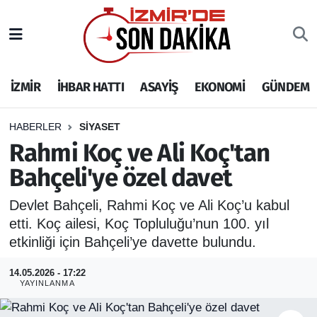
İZMİR
İzmir Nöbetçi Eczaneler
İZMİR
İHBAR HATTI
ASAYİŞ
EKONOMİ
GÜNDEM
İHBAR HATTI
İzmir Hava Durumu
DEPREM
İzmir Namaz Vakitleri
HABERLER
SİYASET
Rahmi Koç ve Ali Koç'tan
GENEL
İzmir Trafik Yoğunluk Haritası
Bahçeli'ye özel davet
EKONOMİ
Puan Durumu ve Fikstür
Devlet Bahçeli, Rahmi Koç ve Ali Koç’u kabul
etti. Koç ailesi, Koç Topluluğu’nun 100. yıl
SİYASET
Tüm Manşetler
etkinliği için Bahçeli’ye davette bulundu.
SPOR
Son Dakika Haberleri
14.05.2026 - 17:22
YAYINLANMA
ASAYİŞ
Haber Arşivi