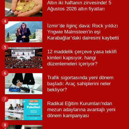
Altın iki haftanın zirvesinde! 5
Ağustos 2026 altın fiyatları
4
İzmir’de ilginç dava: Rock yıldızı
Yngwie Malmsteen’in eşi
Karabağlar’daki dairesini kaybetti
5
12 maddelik çerçeve yasa teklifi
kimleri kapsıyor, hangi
düzenlemeleri içeriyor?
6
Trafik sigortasında yeni dönem
başladı: Araç sahiplerini neler
bekliyor?
7
Radikal Eğitim Kurumları'ndan
mezun adaylarına avantajlı yeni
dönem kampanyası
8