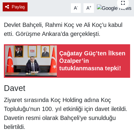
Paylaş
-
+
A
A
RESMİ REKLAM
Devlet Bahçeli, Rahmi Koç ve Ali Koç’u kabul
etti. Görüşme Ankara’da gerçekleşti.
Çağatay Güç’ten İlksen
Özalper’in
tutuklanmasına tepki!
Davet
Ziyaret sırasında Koç Holding adına Koç
Topluluğu’nun 100. yıl etkinliği için davet iletildi.
Davetin resmi olarak Bahçeli’ye sunulduğu
belirtildi.