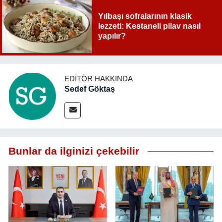
Yılbaşı sofralarının klasik
lezzeti: Kestaneli pilav nasıl
yapılır?
EDITÖR HAKKINDA
Sedef Göktaş
Bunlar da ilginizi çekebilir