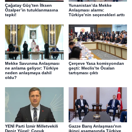
Çağatay Güç’ten İlksen
Yunanistan’da Mekke
Özalper’in tutuklanmasına
Anlaşması alarmı:
tepki!
Türkiye’nin seçenekleri arttı
Mekke Savunma Anlaşması
Çerçeve Yasa komisyondan
ne anlama geliyor: Türkiye
geçti: Meclis’te Öcalan
neden anlaşmaya dahil
tartışması çıktı
oldu?
YENİ Parti İzmir Milletvekili
Gazze Barış Anlaşması'nın
Deniz Yücel: Çocuk
ikinci aşamasında Türkiye