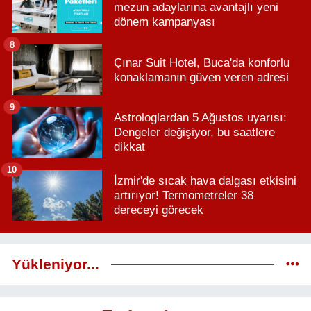
mezun adaylarına avantajlı yeni
dönem kampanyası
8
Çınar Suit Hotel, Buca'da konforlu
konaklamanın güven veren adresi
9
Astrologlardan 5 Ağustos uyarısı:
Dengeler değişiyor, bu saatlere
dikkat
10
İzmir'de sıcak hava dalgası etkisini
artırıyor! Termometreler 38
dereceyi görecek
Yükleniyor...