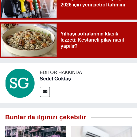
2026 için yeni petrol tahmini
Yılbaşı sofralarının klasik
lezzeti: Kestaneli pilav nasıl
yapılır?
EDITÖR HAKKINDA
Sedef Göktaş
Bunlar da ilginizi çekebilir