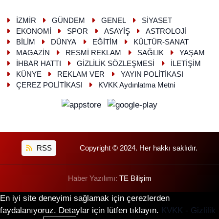
İZMİR
GÜNDEM
GENEL
SİYASET
EKONOMİ
SPOR
ASAYİŞ
ASTROLOJİ
BİLİM
DÜNYA
EĞİTİM
KÜLTÜR-SANAT
MAGAZİN
RESMİ REKLAM
SAĞLIK
YAŞAM
İHBAR HATTI
GİZLİLİK SÖZLEŞMESİ
İLETİŞİM
KÜNYE
REKLAM VER
YAYIN POLİTİKASI
ÇEREZ POLİTİKASI
KVKK Aydınlatma Metni
RSS
Copyright © 2024. Her hakkı saklıdır.
Haber Yazılımı:
TE Bilişim
En iyi site deneyimi sağlamak için çerezlerden
faydalanıyoruz. Detaylar için lütfen tıklayın.
KVKK - Gizlilik