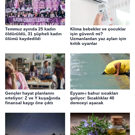
Temmuz ayında 25 kadın
Klima bebekler ve çocuklar
öldürüldü, 31 şüpheli kadın
için güvenli mi?
ölümü kaydedildi
Uzmanlardan yaz ayları için
kritik uyarılar
Gençler hayat planlarını
Eyyam-ı bahur sıcakları
erteliyor: Z ve Y kuşağında
geliyor: Sıcaklıklar 40
finansal kaygı öne çıktı
dereceyi aşacak