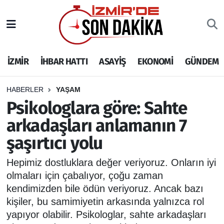
İZMİR
İzmir Nöbetçi Eczaneler
İZMİR
İHBAR HATTI
ASAYİŞ
EKONOMİ
GÜNDEM
İHBAR HATTI
İzmir Hava Durumu
DEPREM
İzmir Namaz Vakitleri
HABERLER
YAŞAM
Psikologlara göre: Sahte
GENEL
İzmir Trafik Yoğunluk Haritası
arkadaşları anlamanın 7
şaşırtıcı yolu
EKONOMİ
Puan Durumu ve Fikstür
Hepimiz dostluklara değer veriyoruz. Onların iyi
SİYASET
Tüm Manşetler
olmaları için çabalıyor, çoğu zaman
kendimizden bile ödün veriyoruz. Ancak bazı
SPOR
Son Dakika Haberleri
kişiler, bu samimiyetin arkasında yalnızca rol
yapıyor olabilir. Psikologlar, sahte arkadaşları
ASAYİŞ
Haber Arşivi