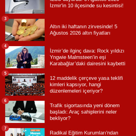
İzmir'in 10 ilçesinde su kesintisi!
3
Altın iki haftanın zirvesinde! 5
Ağustos 2026 altın fiyatları
4
İzmir’de ilginç dava: Rock yıldızı
Yngwie Malmsteen’in eşi
Karabağlar’daki dairesini kaybetti
5
12 maddelik çerçeve yasa teklifi
kimleri kapsıyor, hangi
düzenlemeleri içeriyor?
6
Trafik sigortasında yeni dönem
başladı: Araç sahiplerini neler
bekliyor?
7
Radikal Eğitim Kurumları'ndan