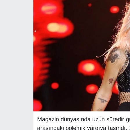
RESMİ REKLAM
Magazin dünyasında uzun süredir g
arasındaki polemik yargıya taşındı.