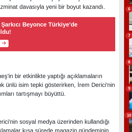
azminat davasıyla yeni bir boyut kazandı.
6
Şarkıcı Beyonce Türkiye'de
ldu!
7
8
eş’in bir etkinlikte yaptığı açıklamaların
 ünlü isim tepki gösterirken, İrem Derici’nin
9
mları tartışmayı büyüttü.
10
ici’nin sosyal medya üzerinden kullandığı
 açıklamalar kısa sürede magazin gündeminin