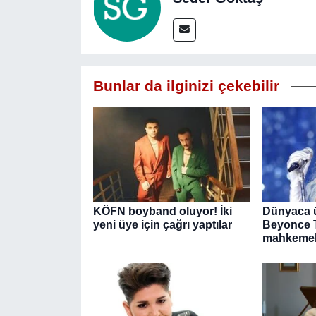
Bunlar da ilginizi çekebilir
KÖFN boyband oluyor! İki
Dünyaca ü
yeni üye için çağrı yaptılar
Beyonce T
mahkemeli