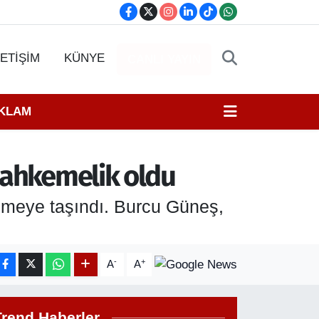
LETİŞİM
KÜNYE
CANLI YAYIN
EKLAM
 mahkemelik oldu
emeye taşındı. Burcu Güneş,
-
+
A
A
Trend Haberler