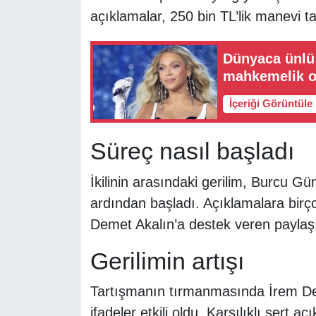
açıklamalar, 250 bin TL’lik manevi t
Dünyaca ünlü 
mahkemelik o
İçeriği Görüntüle
Süreç nasıl başladı
İkilinin arasındaki gerilim, Burcu Gün
ardından başladı. Açıklamalara birçok
Demet Akalın’a destek veren paylaşı
Gerilimin artışı
Tartışmanın tırmanmasında İrem Der
ifadeler etkili oldu. Karşılıklı sert