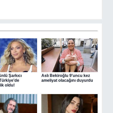
nlü Şarkıcı
Aslı Bekiroğlu 9'uncu kez
ürkiye'de
ameliyat olacağını duyurdu
k oldu!