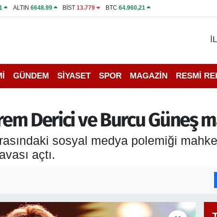
1
ALTIN
6648.99
BİST
13.779
BTC
64.960,21
İ
İ
GÜNDEM
SİYASET
SPOR
MAGAZİN
RESMİ R
 İrem Derici ve Burcu Güneş
arasındaki sosyal medya polemiği mahk
vası açtı.