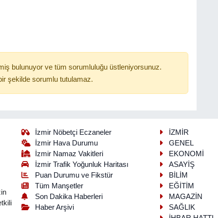
miş bulunuyor ve tüm sorumluluğu üstleniyorsunuz.
ir şekilde sorumlu tutulamaz.
İzmir Nöbetçi Eczaneler
İZMİR
İzmir Hava Durumu
GENEL
İzmir Namaz Vakitleri
EKONOMİ
İzmir Trafik Yoğunluk Haritası
ASAYİŞ
Puan Durumu ve Fikstür
BİLİM
Tüm Manşetler
EĞİTİM
in
Son Dakika Haberleri
MAGAZİN
kili
Haber Arşivi
SAĞLIK