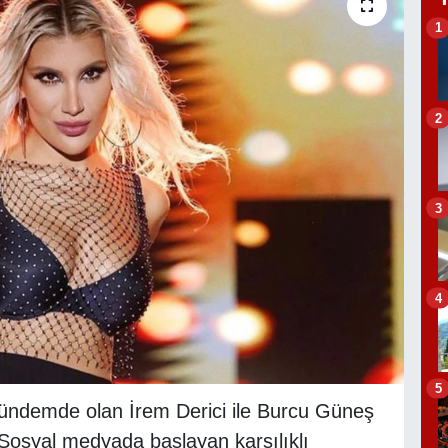
1
2
3
4
5
ündemde olan İrem Derici ile Burcu Güneş
 Sosyal medyada başlayan karşılıklı