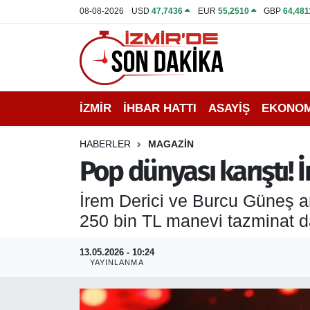
08-08-2026
USD
47,7436
EUR
55,2510
GBP
64,481
İZMİR
İzmir Nöbetçi Eczaneler
İHBAR HATTI
İzmir Hava Durumu
İZMİR
İHBAR HATTI
ASAYİŞ
EKONOM
DEPREM
İzmir Namaz Vakitleri
HABERLER
MAGAZİN
GENEL
İzmir Trafik Yoğunluk Haritası
Pop dünyası karıştı!
EKONOMİ
Puan Durumu ve Fikstür
İrem Derici ve Burcu Güneş 
250 bin TL manevi tazminat da
SİYASET
Tüm Manşetler
13.05.2026 - 10:24
SPOR
Son Dakika Haberleri
YAYINLANMA
ASAYİŞ
Haber Arşivi