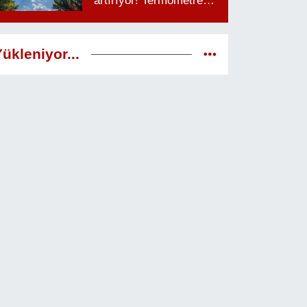
artırıyor! Termometreler
38 dereceyi görecek
ükleniyor...