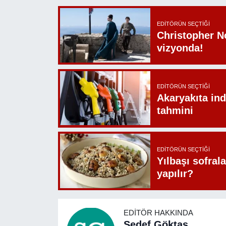
EDITÖRÜN SEÇTIĞI
Christopher N
vizyonda!
EDITÖRÜN SEÇTIĞI
Akaryakıta ind
tahmini
EDITÖRÜN SEÇTIĞI
Yılbaşı sofrala
yapılır?
EDITÖR HAKKINDA
Sedef Göktaş