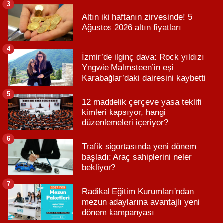
3
Altın iki haftanın zirvesinde! 5
Ağustos 2026 altın fiyatları
4
İzmir’de ilginç dava: Rock yıldızı
Yngwie Malmsteen’in eşi
Karabağlar’daki dairesini kaybetti
5
12 maddelik çerçeve yasa teklifi
kimleri kapsıyor, hangi
düzenlemeleri içeriyor?
6
Trafik sigortasında yeni dönem
başladı: Araç sahiplerini neler
bekliyor?
7
Radikal Eğitim Kurumları'ndan
mezun adaylarına avantajlı yeni
dönem kampanyası