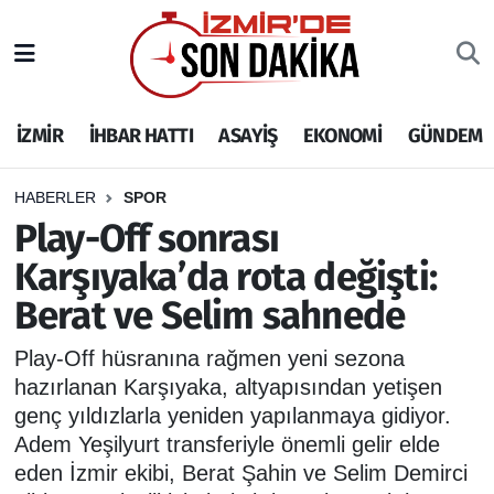
İZMİR
İzmir Nöbetçi Eczaneler
İZMİR
İHBAR HATTI
ASAYİŞ
EKONOMİ
GÜNDEM
İHBAR HATTI
İzmir Hava Durumu
DEPREM
İzmir Namaz Vakitleri
HABERLER
SPOR
Play-Off sonrası
GENEL
İzmir Trafik Yoğunluk Haritası
Karşıyaka’da rota değişti:
Berat ve Selim sahnede
EKONOMİ
Puan Durumu ve Fikstür
Play-Off hüsranına rağmen yeni sezona
SİYASET
Tüm Manşetler
hazırlanan Karşıyaka, altyapısından yetişen
genç yıldızlarla yeniden yapılanmaya gidiyor.
SPOR
Son Dakika Haberleri
Adem Yeşilyurt transferiyle önemli gelir elde
eden İzmir ekibi, Berat Şahin ve Selim Demirci
ASAYİŞ
Haber Arşivi