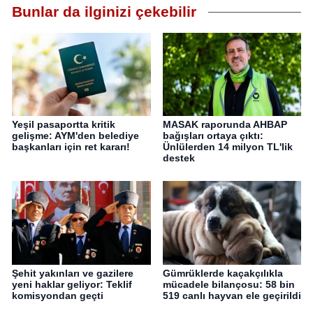
Bunlar da ilginizi çekebilir
Yeşil pasaportta kritik
MASAK raporunda AHBAP
gelişme: AYM'den belediye
bağışları ortaya çıktı:
başkanları için ret kararı!
Ünlülerden 14 milyon TL'lik
destek
Şehit yakınları ve gazilere
Gümrüklerde kaçakçılıkla
yeni haklar geliyor: Teklif
mücadele bilançosu: 58 bin
komisyondan geçti
519 canlı hayvan ele geçirildi