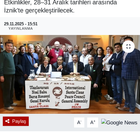
Etkinlikler, 28–31 Aralık tarihleri arasında
İznik’te gerçekleştirilecek.
RESMİ REKLAM
29.11.2025 - 15:51
YAYINLANMA
Paylaş
-
+
A
A