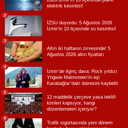
elektrik kesintisi!
2
İZSU duyurdu: 5 Ağustos 2026
İzmir'in 10 ilçesinde su kesintisi!
3
Altın iki haftanın zirvesinde! 5
Ağustos 2026 altın fiyatları
4
İzmir’de ilginç dava: Rock yıldızı
Yngwie Malmsteen’in eşi
Karabağlar’daki dairesini kaybetti
5
12 maddelik çerçeve yasa teklifi
kimleri kapsıyor, hangi
düzenlemeleri içeriyor?
6
Trafik sigortasında yeni dönem