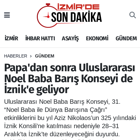
İZMİR
İzmir Nöbetçi Eczaneler
İZMİR
İHBAR HATTI
ASAYİŞ
EKONOMİ
GÜNDEM
İHBAR HATTI
İzmir Hava Durumu
DEPREM
İzmir Namaz Vakitleri
HABERLER
GÜNDEM
Papa'dan sonra Uluslararası
GENEL
İzmir Trafik Yoğunluk Haritası
Noel Baba Barış Konseyi de
İznik'e geliyor
EKONOMİ
Puan Durumu ve Fikstür
Uluslararası Noel Baba Barış Konseyi, 31.
SİYASET
Tüm Manşetler
“Noel Baba ile Dünya Barışına Çağrı”
etkinliklerini bu yıl Aziz Nikolaos’un 325 yılındaki
SPOR
Son Dakika Haberleri
İznik Konsili’ne katılması nedeniyle 28–31
Aralık’ta İznik’te düzenleyeceğini duyurdu.
ASAYİŞ
Haber Arşivi