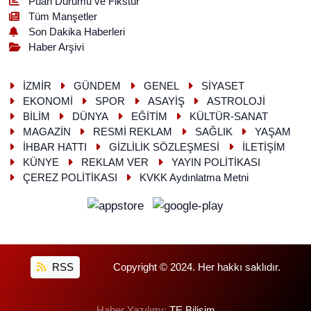
Puan Durumu ve Fikstür
Tüm Manşetler
Son Dakika Haberleri
Haber Arşivi
İZMİR
GÜNDEM
GENEL
SİYASET
EKONOMİ
SPOR
ASAYİŞ
ASTROLOJİ
BİLİM
DÜNYA
EĞİTİM
KÜLTÜR-SANAT
MAGAZİN
RESMİ REKLAM
SAĞLIK
YAŞAM
İHBAR HATTI
GİZLİLİK SÖZLEŞMESİ
İLETİŞİM
KÜNYE
REKLAM VER
YAYIN POLİTİKASI
ÇEREZ POLİTİKASI
KVKK Aydınlatma Metni
RSS
Copyright © 2024. Her hakkı saklıdır.
Haber Yazılımı:
TE Bilişim