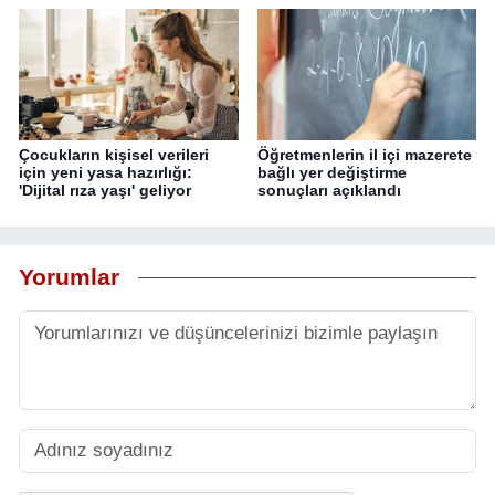
Çocukların kişisel verileri
Öğretmenlerin il içi mazerete
için yeni yasa hazırlığı:
bağlı yer değiştirme
'Dijital rıza yaşı' geliyor
sonuçları açıklandı
Yorumlar