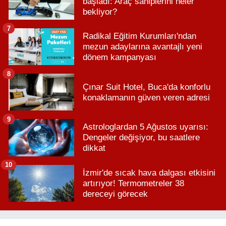
başladı: Araç sahiplerini neler
bekliyor?
7
Radikal Eğitim Kurumları'ndan
mezun adaylarına avantajlı yeni
dönem kampanyası
8
Çınar Suit Hotel, Buca'da konforlu
konaklamanın güven veren adresi
9
Astrologlardan 5 Ağustos uyarısı:
Dengeler değişiyor, bu saatlere
dikkat
10
İzmir'de sıcak hava dalgası etkisini
artırıyor! Termometreler 38
dereceyi görecek