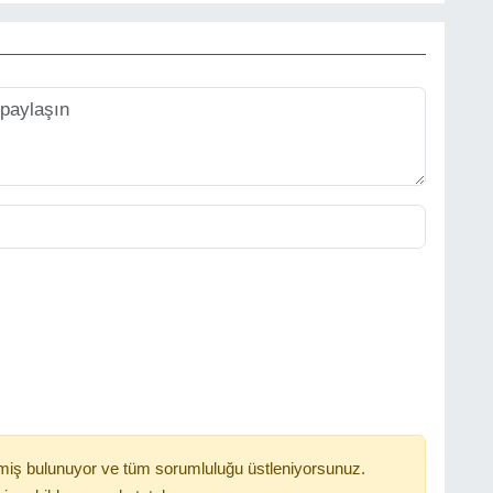
miş bulunuyor ve tüm sorumluluğu üstleniyorsunuz.