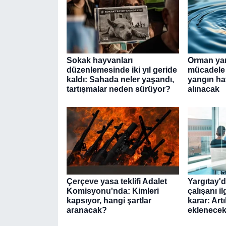
Sokak hayvanları
Orman yan
düzenlemesinde iki yıl geride
mücadele 
kaldı: Sahada neler yaşandı,
yangın ha
tartışmalar neden sürüyor?
alınacak
Çerçeve yasa teklifi Adalet
Yargıtay'
Komisyonu'nda: Kimleri
çalışanı i
kapsıyor, hangi şartlar
karar: Art
aranacak?
eklenece