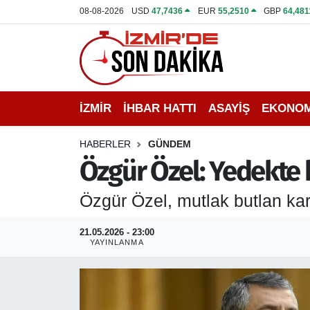
08-08-2026
USD
47,7436
EUR
55,2510
GBP
64,481
İZMİR
İzmir Nöbetçi Eczaneler
İHBAR HATTI
İzmir Hava Durumu
İZMİR
İHBAR HATTI
ASAYİŞ
EKONOM
DEPREM
İzmir Namaz Vakitleri
HABERLER
GÜNDEM
GENEL
İzmir Trafik Yoğunluk Haritası
Özgür Özel: Yedekte 
EKONOMİ
Puan Durumu ve Fikstür
Özgür Özel, mutlak butlan karar
SİYASET
Tüm Manşetler
21.05.2026 - 23:00
YAYINLANMA
SPOR
Son Dakika Haberleri
ASAYİŞ
Haber Arşivi