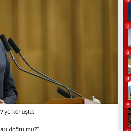
2
3
4
5
’ye konuştu:
aları doğru mu?"