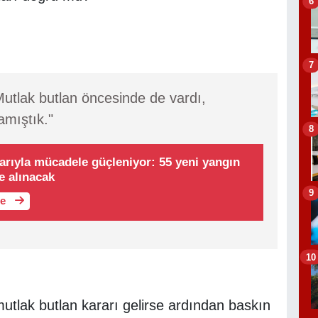
6
7
Mutlak butlan öncesinde de vardı,
amıştık."
8
rıyla mücadele güçleniyor: 55 yeni yangın
e alınacak
9
le
10
utlak butlan kararı gelirse ardından baskın