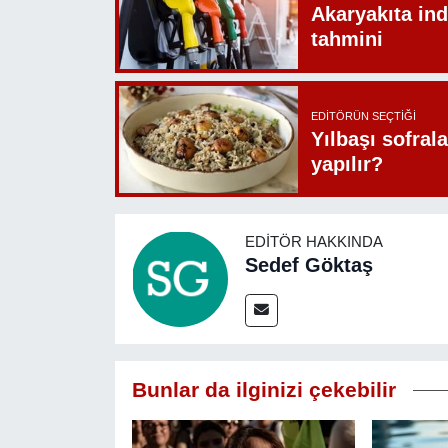
Akaryakıta ind
tahmini
EDITÖRÜN SEÇTIĞI
Yılbaşı sofrala
yapılır?
EDITÖR HAKKINDA
Sedef Göktaş
Bunlar da ilginizi çekebilir