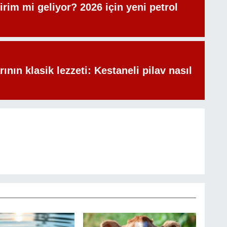
irim mi geliyor? 2026 için yeni petrol
rının klasik lezzeti: Kestaneli pilav nasıl