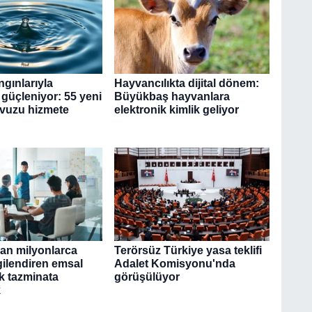
gınlarıyla
Hayvancılıkta dijital dönem:
güçleniyor: 55 yeni
Büyükbaş hayvanlara
vuzu hizmete
elektronik kimlik geliyor
dan milyonlarca
Terörsüz Türkiye yasa teklifi
lgilendiren emsal
Adalet Komisyonu'nda
ık tazminata
görüşülüyor
k