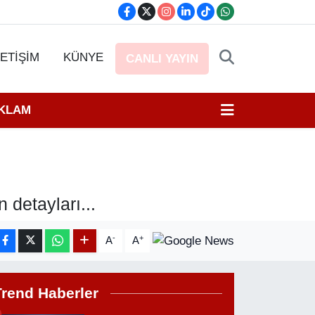
LETİŞİM
KÜNYE
CANLI YAYIN
EKLAM
 detayları...
-
+
A
A
Trend Haberler