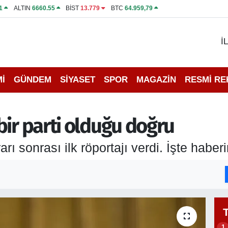
1
ALTIN
6660.55
BİST
13.779
BTC
64.959,79
İ
İ
GÜNDEM
SİYASET
SPOR
MAGAZİN
RESMİ R
bir parti olduğu doğru
ı sonrası ilk röportajı verdi. İşte haberin
1