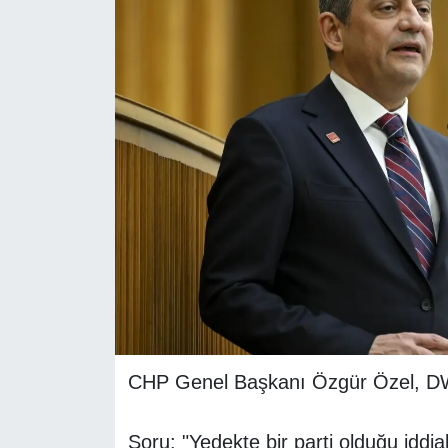
RESMİ REKLAM
CHP Genel Başkanı Özgür Özel, DW
Soru: "Yedekte bir parti olduğu iddi