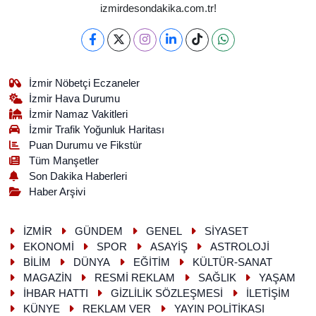
izmirdesondakika.com.tr!
İzmir Nöbetçi Eczaneler
İzmir Hava Durumu
İzmir Namaz Vakitleri
İzmir Trafik Yoğunluk Haritası
Puan Durumu ve Fikstür
Tüm Manşetler
Son Dakika Haberleri
Haber Arşivi
İZMİR
GÜNDEM
GENEL
SİYASET
EKONOMİ
SPOR
ASAYİŞ
ASTROLOJİ
BİLİM
DÜNYA
EĞİTİM
KÜLTÜR-SANAT
MAGAZİN
RESMİ REKLAM
SAĞLIK
YAŞAM
İHBAR HATTI
GİZLİLİK SÖZLEŞMESİ
İLETİŞİM
KÜNYE
REKLAM VER
YAYIN POLİTİKASI