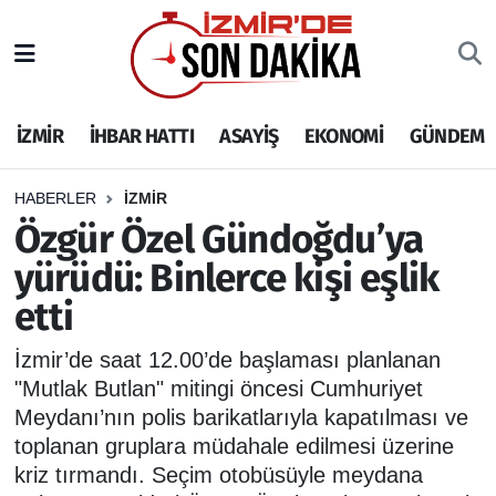
İZMİR
İzmir Nöbetçi Eczaneler
İZMİR
İHBAR HATTI
ASAYİŞ
EKONOMİ
GÜNDEM
İHBAR HATTI
İzmir Hava Durumu
DEPREM
İzmir Namaz Vakitleri
HABERLER
İZMİR
Özgür Özel Gündoğdu’ya
GENEL
İzmir Trafik Yoğunluk Haritası
yürüdü: Binlerce kişi eşlik
etti
EKONOMİ
Puan Durumu ve Fikstür
İzmir’de saat 12.00’de başlaması planlanan
SİYASET
Tüm Manşetler
"Mutlak Butlan" mitingi öncesi Cumhuriyet
Meydanı’nın polis barikatlarıyla kapatılması ve
SPOR
Son Dakika Haberleri
toplanan gruplara müdahale edilmesi üzerine
kriz tırmandı. Seçim otobüsüyle meydana
ASAYİŞ
Haber Arşivi