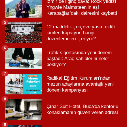
İzmir’de ilginç dava: Rock yıldızı
Yngwie Malmsteen’in eşi
Karabağlar’daki dairesini kaybetti
5
12 maddelik çerçeve yasa teklifi
kimleri kapsıyor, hangi
düzenlemeleri içeriyor?
6
Trafik sigortasında yeni dönem
başladı: Araç sahiplerini neler
bekliyor?
7
Radikal Eğitim Kurumları'ndan
mezun adaylarına avantajlı yeni
dönem kampanyası
8
Çınar Suit Hotel, Buca'da konforlu
konaklamanın güven veren adresi
9