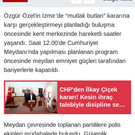
Özgür Özel’in İzmir’de “mutlak butlan” kararına
karşı gerçekleştirmeyi planladığı buluşma
öncesinde kent merkezinde hareketli saatler
yaşandı. Saat 12.00’de Cumhuriyet
Meydanı’nda yapılması planlanan program
öncesinde meydan emniyet güçleri tarafından
bariyerlerle kapatıldı.
CHP'den İlkay Çiçek
kararı! Kesin ihraç
talebiyle disipline sevk
edildi
Meydan çevresinde toplanan partililere polis
ekipleri müdahalede bulundu. Güvenlik