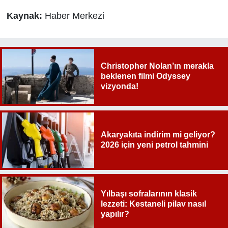
Kaynak:
Haber Merkezi
Christopher Nolan’ın merakla
beklenen filmi Odyssey
vizyonda!
Akaryakıta indirim mi geliyor?
2026 için yeni petrol tahmini
Yılbaşı sofralarının klasik
lezzeti: Kestaneli pilav nasıl
yapılır?