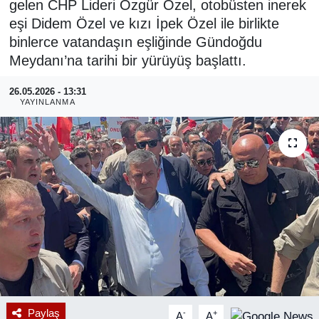
gelen CHP Lideri Özgür Özel, otobüsten inerek
eşi Didem Özel ve kızı İpek Özel ile birlikte
RESMİ REKLAM
binlerce vatandaşın eşliğinde Gündoğdu
Meydanı’na tarihi bir yürüyüş başlattı.
26.05.2026 - 13:31
YAYINLANMA
Paylaş
-
+
A
A