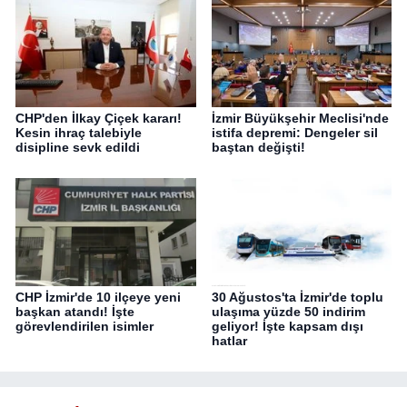
CHP'den İlkay Çiçek kararı!
İzmir Büyükşehir Meclisi'nde
Kesin ihraç talebiyle
istifa depremi: Dengeler sil
disipline sevk edildi
baştan değişti!
CHP İzmir'de 10 ilçeye yeni
30 Ağustos'ta İzmir'de toplu
başkan atandı! İşte
ulaşıma yüzde 50 indirim
görevlendirilen isimler
geliyor! İşte kapsam dışı
hatlar