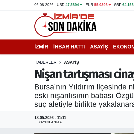
06-08-2026
USD
47,5894
EUR
55,0398
GBP
64,158
İZMİR
İzmir Nöbetçi Eczaneler
İHBAR HATTI
İzmir Hava Durumu
İZMİR
İHBAR HATTI
ASAYİŞ
EKONOM
DEPREM
İzmir Namaz Vakitleri
HABERLER
ASAYİŞ
GENEL
İzmir Trafik Yoğunluk Haritası
Nişan tartışması cinay
EKONOMİ
Puan Durumu ve Fikstür
Bursa’nın Yıldırım ilçesinde 
eski nişanlısının babası Özgü
SİYASET
Tüm Manşetler
suç aletiyle birlikte yakalanar
SPOR
Son Dakika Haberleri
18.05.2026 - 11:11
YAYINLANMA
ASAYİŞ
Haber Arşivi