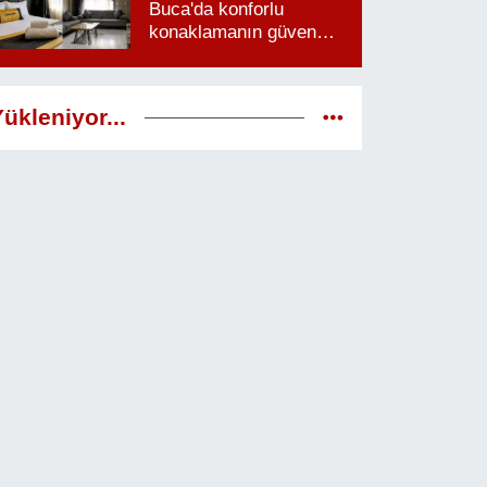
Buca'da konforlu
konaklamanın güven
veren adresi
ükleniyor...