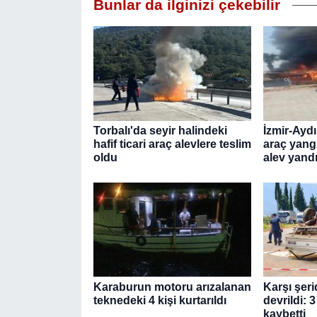
Bunlar da ilginizi çekebilir
Torbalı'da seyir halindeki
İzmir-Ayd
hafif ticari araç alevlere teslim
araç yang
oldu
alev yand
Karaburun motoru arızalanan
Karşı şer
teknedeki 4 kişi kurtarıldı
devrildi: 3
kaybetti