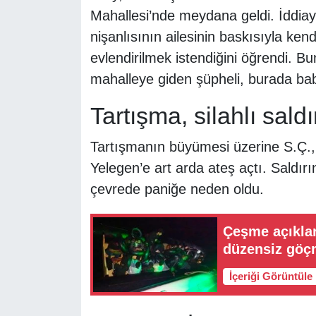
Mahallesi’nde meydana geldi. İddiay
nişanlısının ailesinin baskısıyla kend
evlendirilmek istendiğini öğrendi. B
mahalleye giden şüpheli, burada baba
Tartışma, silahlı sald
Tartışmanın büyümesi üzerine S.Ç.,
Yelegen’e art arda ateş açtı. Saldır
çevrede paniğe neden oldu.
Çeşme açıklar
düzensiz göçm
İçeriği Görüntüle