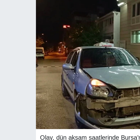
RESMİ REKLAM
Olay, dün akşam saatlerinde Bursa’nı