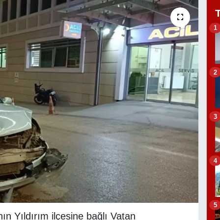
1
2
3
4
5
n Yıldırım ilçesine bağlı Vatan