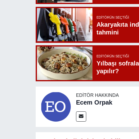
EDITÖRÜN SEÇTIĞI
Akaryakıta ind
tahmini
EDITÖRÜN SEÇTIĞI
Yılbaşı sofrala
yapılır?
EDITÖR HAKKINDA
Ecem Orpak