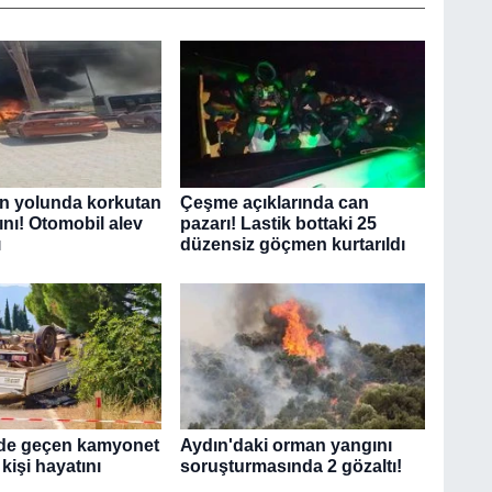
ın yolunda korkutan
Çeşme açıklarında can
ını! Otomobil alev
pazarı! Lastik bottaki 25
ı
düzensiz göçmen kurtarıldı
ide geçen kamyonet
Aydın'daki orman yangını
 kişi hayatını
soruşturmasında 2 gözaltı!