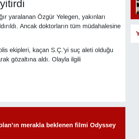
itirdi
ğır yaralanan Özgür Yelegen, yakınları
ldırıldı. Ancak doktorların tüm müdahalesine
Y
is ekipleri, kaçan S.Ç.’yi suç aleti olduğu
rak gözaltına aldı. Olayla ilgili
olan’ın merakla beklenen filmi Odyssey