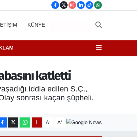
LETİŞİM
KÜNYE
CANLI YAYIN
EKLAM
abasını katletti
aşadığı iddia edilen S.Ç.,
 Olay sonrası kaçan şüpheli,
-
+
A
A