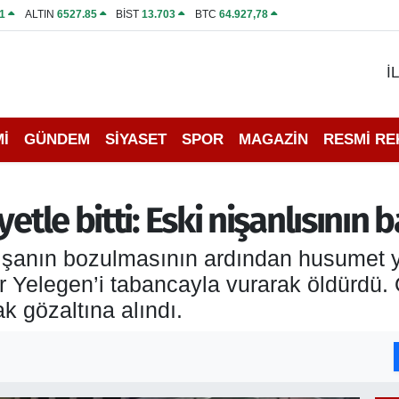
1
ALTIN
6527.85
BİST
13.703
BTC
64.927,78
İ
İ
GÜNDEM
SİYASET
SPOR
MAGAZİN
RESMİ R
etle bitti: Eski nişanlısının b
nişanın bozulmasının ardından husumet y
r Yelegen’i tabancayla vurarak öldürdü.
ak gözaltına alındı.