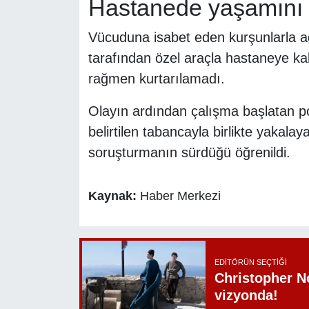
Hastanede yaşamını y
Vücuduna isabet eden kurşunlarla a
tarafından özel araçla hastaneye ka
rağmen kurtarılamadı.
Olayın ardından çalışma başlatan pol
belirtilen tabancayla birlikte yakalaya
soruşturmanın sürdüğü öğrenildi.
Kaynak:
Haber Merkezi
EDITÖRÜN SEÇTIĞI
Christopher N
vizyonda!