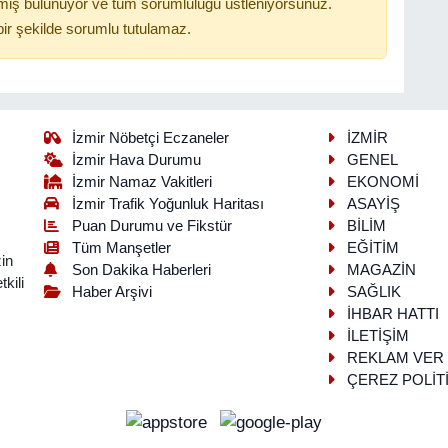
miş bulunuyor ve tüm sorumluluğu üstleniyorsunuz.
ir şekilde sorumlu tutulamaz.
İzmir Nöbetçi Eczaneler
İZMİR
İzmir Hava Durumu
GENEL
İzmir Namaz Vakitleri
EKONOMİ
İzmir Trafik Yoğunluk Haritası
ASAYİŞ
Puan Durumu ve Fikstür
BİLİM
Tüm Manşetler
EĞİTİM
in
Son Dakika Haberleri
MAGAZİN
kili
Haber Arşivi
SAĞLIK
İHBAR HATTI
İLETİŞİM
REKLAM VER
ÇEREZ POLİT