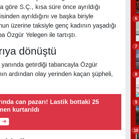
a göre S.Ç., kısa süre önce ayrıldığı
isinden ayrıldığını ve başka biriyle
6
unun üzerine taksiyle genç kadının yaşadığı
 Özgür Yelegen ile tartıştı.
7
ırıya dönüştü
 yanında getirdiği tabancayla Özgür
ının ardından olay yerinden kaçan şüpheli,
8
ında can pazarı! Lastik bottaki 25
9
en kurtarıldı
10