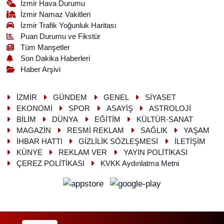
İzmir Hava Durumu
İzmir Namaz Vakitleri
İzmir Trafik Yoğunluk Haritası
Puan Durumu ve Fikstür
Tüm Manşetler
Son Dakika Haberleri
Haber Arşivi
İZMİR
GÜNDEM
GENEL
SİYASET
EKONOMİ
SPOR
ASAYİŞ
ASTROLOJİ
BİLİM
DÜNYA
EĞİTİM
KÜLTÜR-SANAT
MAGAZİN
RESMİ REKLAM
SAĞLIK
YAŞAM
İHBAR HATTI
GİZLİLİK SÖZLEŞMESİ
İLETİŞİM
KÜNYE
REKLAM VER
YAYIN POLİTİKASI
ÇEREZ POLİTİKASI
KVKK Aydınlatma Metni