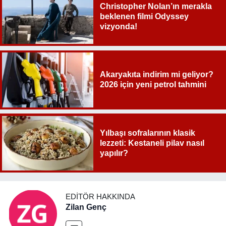
Christopher Nolan’ın merakla
beklenen filmi Odyssey
vizyonda!
Akaryakıta indirim mi geliyor?
2026 için yeni petrol tahmini
Yılbaşı sofralarının klasik
lezzeti: Kestaneli pilav nasıl
yapılır?
EDITÖR HAKKINDA
Zilan Genç