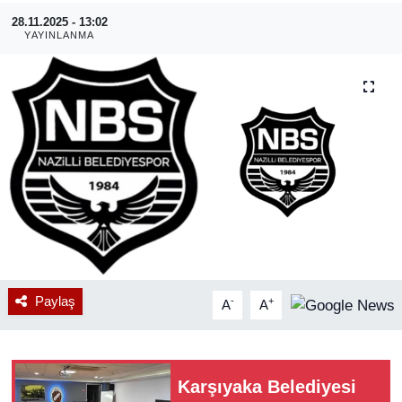
28.11.2025 - 13:02
RESMİ REKLAM
YAYINLANMA
Paylaş
-
+
A
A
Karşıyaka Belediyesi