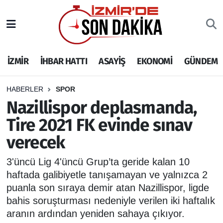
İZMİR
İzmir Nöbetçi Eczaneler
İZMİR
İHBAR HATTI
ASAYİŞ
EKONOMİ
GÜNDEM
İHBAR HATTI
İzmir Hava Durumu
DEPREM
İzmir Namaz Vakitleri
HABERLER
SPOR
Nazillispor deplasmanda,
GENEL
İzmir Trafik Yoğunluk Haritası
Tire 2021 FK evinde sınav
verecek
EKONOMİ
Puan Durumu ve Fikstür
3'üncü Lig 4'üncü Grup’ta geride kalan 10
SİYASET
Tüm Manşetler
haftada galibiyetle tanışamayan ve yalnızca 2
puanla son sıraya demir atan Nazillispor, ligde
SPOR
Son Dakika Haberleri
bahis soruşturması nedeniyle verilen iki haftalık
aranın ardından yeniden sahaya çıkıyor.
ASAYİŞ
Haber Arşivi