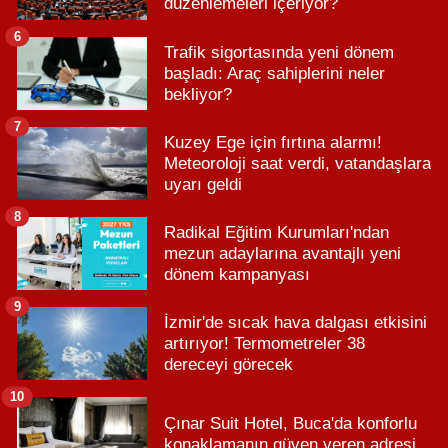
düzenlemeleri içeriyor?
6
Trafik sigortasında yeni dönem
başladı: Araç sahiplerini neler
bekliyor?
7
Kuzey Ege için fırtına alarmı!
Meteoroloji saat verdi, vatandaşlara
uyarı geldi
8
Radikal Eğitim Kurumları'ndan
mezun adaylarına avantajlı yeni
dönem kampanyası
9
İzmir'de sıcak hava dalgası etkisini
artırıyor! Termometreler 38
dereceyi görecek
10
Çınar Suit Hotel, Buca'da konforlu
konaklamanın güven veren adresi