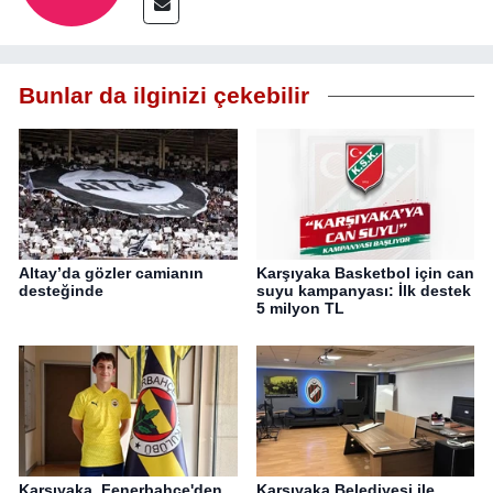
Bunlar da ilginizi çekebilir
Altay’da gözler camianın
Karşıyaka Basketbol için can
desteğinde
suyu kampanyası: İlk destek
5 milyon TL
Karşıyaka, Fenerbahçe'den
Karşıyaka Belediyesi ile