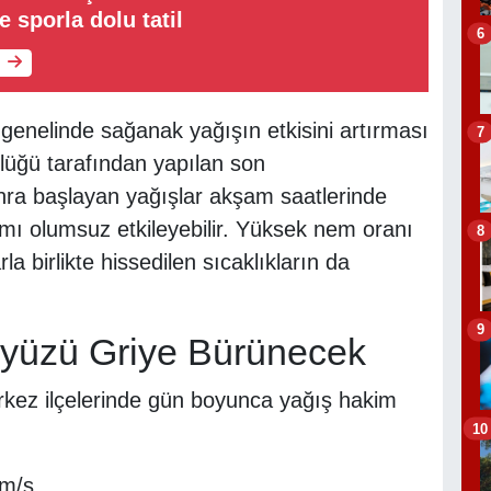
e sporla dolu tatil
6
enelinde sağanak yağışın etkisini artırması
7
lüğü tarafından yapılan son
nra başlayan yağışlar akşam saatlerinde
şamı olumsuz etkileyebilir. Yüksek nem oranı
8
birlikte hissedilen sıcaklıkların da
9
kyüzü Griye Bürünecek
erkez ilçelerinde gün boyunca yağış hakim
10
km/s