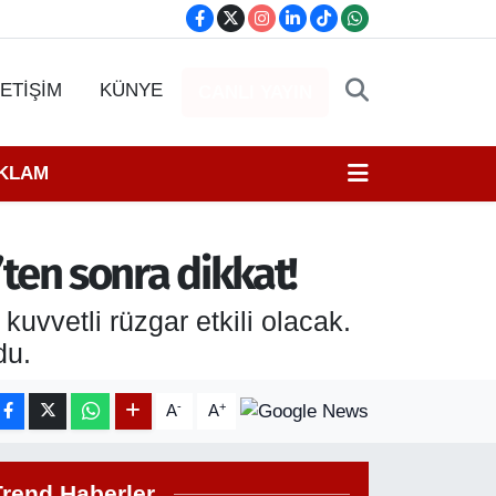
LETİŞİM
KÜNYE
CANLI YAYIN
EKLAM
’ten sonra dikkat!
vvetli rüzgar etkili olacak.
du.
-
+
A
A
Trend Haberler