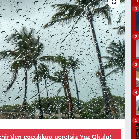
1
2
3
4
5
hir'den çocuklara ücretsiz Yaz Okulu!