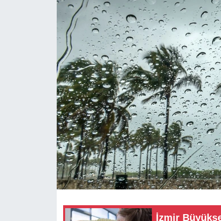
RESMİ REKLAM
İzmir Büyükşe