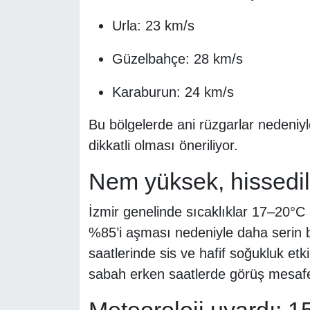
Urla: 23 km/s
Güzelbahçe: 28 km/s
Karaburun: 24 km/s
Bu bölgelerde ani rüzgarlar nedeniyl
dikkatli olması öneriliyor.
Nem yüksek, hissedil
İzmir genelinde sıcaklıklar 17–20°
%85’i aşması nedeniyle daha serin b
saatlerinde sis ve hafif soğukluk etki
sabah erken saatlerde görüş mesafes
Meteoroloji uyardı: 15