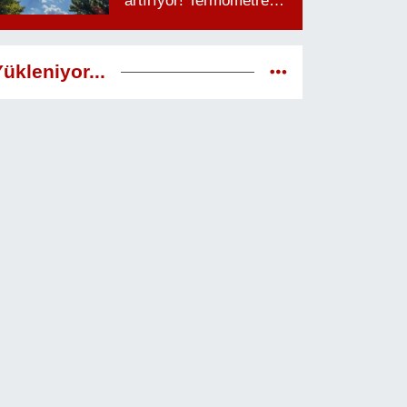
artırıyor! Termometreler
38 dereceyi görecek
ükleniyor...