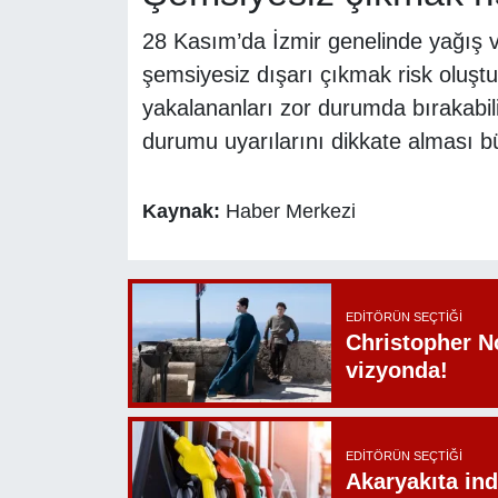
28 Kasım’da İzmir genelinde yağış ve
şemsiyesiz dışarı çıkmak risk oluştura
yakalananları zor durumda bırakabil
durumu uyarılarını dikkate alması b
Kaynak:
Haber Merkezi
EDITÖRÜN SEÇTIĞI
Christopher N
vizyonda!
EDITÖRÜN SEÇTIĞI
Akaryakıta ind