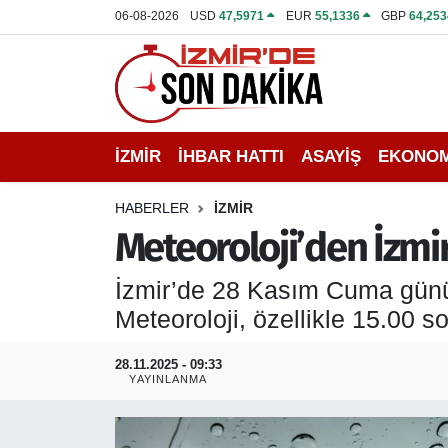
06-08-2026
USD
47,5971
EUR
55,1336
GBP
64,253
İZMİR
İzmir Nöbetçi Eczaneler
İHBAR HATTI
İzmir Hava Durumu
İZMİR
İHBAR HATTI
ASAYİŞ
EKONOM
DEPREM
İzmir Namaz Vakitleri
HABERLER
İZMİR
GENEL
İzmir Trafik Yoğunluk Haritası
Meteoroloji’den İzmir
EKONOMİ
Puan Durumu ve Fikstür
İzmir’de 28 Kasım Cuma günü 
Meteoroloji, özellikle 15.00 s
SİYASET
Tüm Manşetler
28.11.2025 - 09:33
SPOR
Son Dakika Haberleri
YAYINLANMA
ASAYİŞ
Haber Arşivi