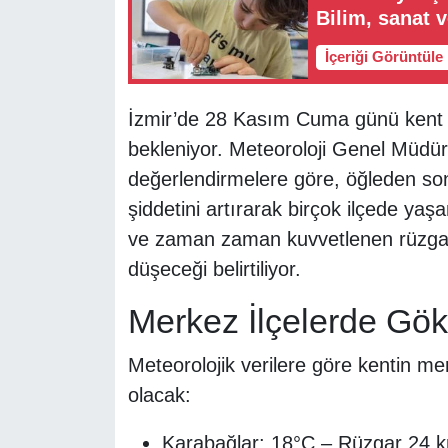
Bilim, sanat v
İçeriği Görüntüle
İzmir’de 28 Kasım Cuma günü kent g
bekleniyor. Meteoroloji Genel Müdür
değerlendirmelere göre, öğleden so
şiddetini artırarak birçok ilçede ya
ve zaman zaman kuvvetlenen rüzgarla 
düşeceği belirtiliyor.
Merkez İlçelerde Gö
Meteorolojik verilere göre kentin m
olacak:
Karabağlar: 18°C – Rüzgar 24 