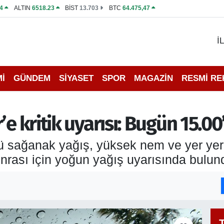
4
ALTIN
6518.23
BİST
13.703
BTC
64.475,47
İ
İ
GÜNDEM
SİYASET
SPOR
MAGAZİN
RESMİ R
’e kritik uyarısı: Bugün 15.00
sağanak yağış, yüksek nem ve yer yer ku
onrası için yoğun yağış uyarısında bulun