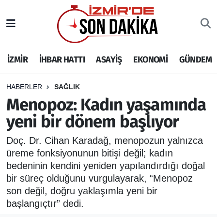
İZMİR
İzmir Nöbetçi Eczaneler
İZMİR
İHBAR HATTI
ASAYİŞ
EKONOMİ
GÜNDEM
İHBAR HATTI
İzmir Hava Durumu
DEPREM
İzmir Namaz Vakitleri
HABERLER
SAĞLIK
Menopoz: Kadın yaşamında
GENEL
İzmir Trafik Yoğunluk Haritası
yeni bir dönem başlıyor
EKONOMİ
Puan Durumu ve Fikstür
Doç. Dr. Cihan Karadağ, menopozun yalnızca
üreme fonksiyonunun bitişi değil; kadın
SİYASET
Tüm Manşetler
bedeninin kendini yeniden yapılandırdığı doğal
bir süreç olduğunu vurgulayarak, “Menopoz
SPOR
Son Dakika Haberleri
son değil, doğru yaklaşımla yeni bir
başlangıçtır” dedi.
ASAYİŞ
Haber Arşivi