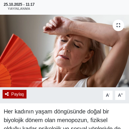
25.10.2025 - 11:17
YAYINLANMA
RESMİ REKLAM
Paylaş
-
+
A
A
Her kadının yaşam döngüsünde doğal bir
biyolojik dönem olan menopozun, fiziksel
olduğu kadar psikolojik ve sosyal yönleriyle de