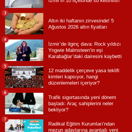
İzmir'in 10 ilçesinde su kesintisi!
3
Altın iki haftanın zirvesinde! 5
Ağustos 2026 altın fiyatları
4
İzmir’de ilginç dava: Rock yıldızı
Yngwie Malmsteen’in eşi
Karabağlar’daki dairesini kaybetti
5
12 maddelik çerçeve yasa teklifi
kimleri kapsıyor, hangi
düzenlemeleri içeriyor?
6
Trafik sigortasında yeni dönem
başladı: Araç sahiplerini neler
bekliyor?
7
Radikal Eğitim Kurumları'ndan
mezun adaylarına avantajlı yeni