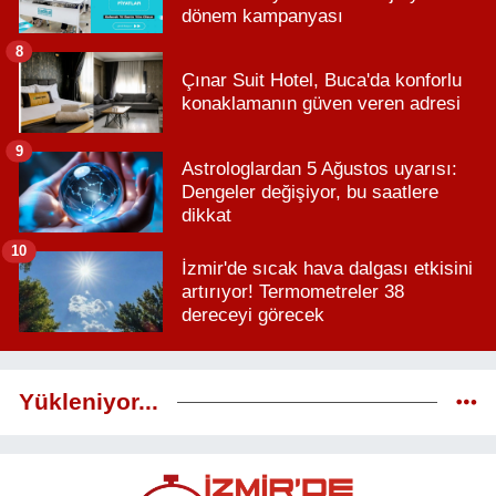
dönem kampanyası
8
Çınar Suit Hotel, Buca'da konforlu
konaklamanın güven veren adresi
9
Astrologlardan 5 Ağustos uyarısı:
Dengeler değişiyor, bu saatlere
dikkat
10
İzmir'de sıcak hava dalgası etkisini
artırıyor! Termometreler 38
dereceyi görecek
Yükleniyor...