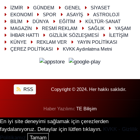
İZMİR
GÜNDEM
GENEL
SİYASET
EKONOMİ
SPOR
ASAYİŞ
ASTROLOJİ
BİLİM
DÜNYA
EĞİTİM
KÜLTÜR-SANAT
MAGAZİN
RESMİ REKLAM
SAĞLIK
YAŞAM
İHBAR HATTI
GİZLİLİK SÖZLEŞMESİ
İLETİŞİM
KÜNYE
REKLAM VER
YAYIN POLİTİKASI
ÇEREZ POLİTİKASI
KVKK Aydınlatma Metni
RSS
Copyright © 2024. Her hakkı saklıdır.
Haber Yazılımı:
TE Bilişim
En iyi site deneyimi sağlamak için çerezlerden
faydalanıyoruz. Detaylar için lütfen tıklayın.
KVKK - Gizlilik
Politikamız
Tamam