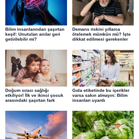
Bilim insanlarından şaşırtan
Demans riskini yıllarca
keşif: Unutulan anılar geri
ötelemek mümkün mü? İşte
getirilebilir mi?
dikkat edilmesi gerekenler
Doğum sırası sağlığı
Gıda etiketinde bu içerikler
etkiliyor! İlk ve ikinci çocuk
varsa sakın almayın: Bilim
arasındaki şaşırtan fark
insanları uyardı