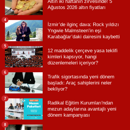
Altın iki haftanın zirvesinde! 5
Ağustos 2026 altın fiyatları
4
İzmir’de ilginç dava: Rock yıldızı
Yngwie Malmsteen’in eşi
Karabağlar’daki dairesini kaybetti
5
12 maddelik çerçeve yasa teklifi
kimleri kapsıyor, hangi
düzenlemeleri içeriyor?
6
Trafik sigortasında yeni dönem
başladı: Araç sahiplerini neler
bekliyor?
7
Radikal Eğitim Kurumları'ndan
mezun adaylarına avantajlı yeni
dönem kampanyası
8