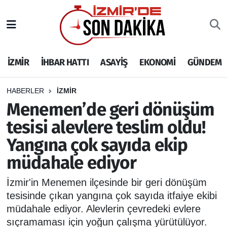
İZMİR
İzmir Nöbetçi Eczaneler
İZMİR
İHBAR HATTI
ASAYİŞ
EKONOMİ
GÜNDEM
İHBAR HATTI
İzmir Hava Durumu
DEPREM
İzmir Namaz Vakitleri
HABERLER
İZMİR
Menemen’de geri dönüşüm
GENEL
İzmir Trafik Yoğunluk Haritası
tesisi alevlere teslim oldu!
Yangına çok sayıda ekip
EKONOMİ
Puan Durumu ve Fikstür
müdahale ediyor
SİYASET
Tüm Manşetler
İzmir'in Menemen ilçesinde bir geri dönüşüm
SPOR
Son Dakika Haberleri
tesisinde çıkan yangına çok sayıda itfaiye ekibi
müdahale ediyor. Alevlerin çevredeki evlere
ASAYİŞ
Haber Arşivi
sıçramaması için yoğun çalışma yürütülüyor.