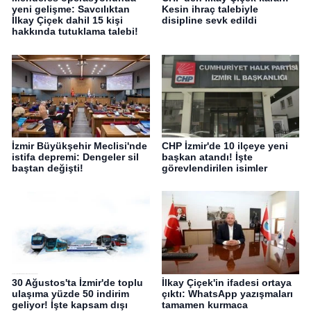
yeni gelişme: Savcılıktan
Kesin ihraç talebiyle
İlkay Çiçek dahil 15 kişi
disipline sevk edildi
hakkında tutuklama talebi!
İzmir Büyükşehir Meclisi'nde
CHP İzmir'de 10 ilçeye yeni
istifa depremi: Dengeler sil
başkan atandı! İşte
baştan değişti!
görevlendirilen isimler
30 Ağustos'ta İzmir'de toplu
İlkay Çiçek'in ifadesi ortaya
ulaşıma yüzde 50 indirim
çıktı: WhatsApp yazışmaları
geliyor! İşte kapsam dışı
tamamen kurmaca