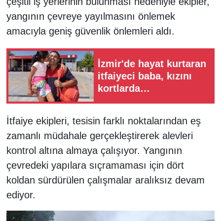
çeşitli iş yerlerinin bulunması nedeniyle ekipler,
yangının çevreye yayılmasını önlemek
amacıyla geniş güvenlik önlemleri aldı.
İzmir'de hayat kurtaran
itfaiyeci baba, kızını
kortlarda
şampiyonluğa
hazırlıyor
İtfaiye ekipleri, tesisin farklı noktalarından eş
zamanlı müdahale gerçekleştirerek alevleri
kontrol altına almaya çalışıyor. Yangının
çevredeki yapılara sıçramaması için dört
koldan sürdürülen çalışmalar aralıksız devam
ediyor.