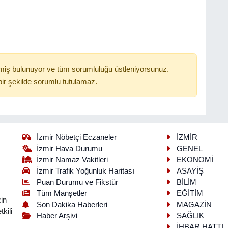
miş bulunuyor ve tüm sorumluluğu üstleniyorsunuz.
ir şekilde sorumlu tutulamaz.
İzmir Nöbetçi Eczaneler
İZMİR
İzmir Hava Durumu
GENEL
İzmir Namaz Vakitleri
EKONOMİ
İzmir Trafik Yoğunluk Haritası
ASAYİŞ
Puan Durumu ve Fikstür
BİLİM
Tüm Manşetler
EĞİTİM
in
Son Dakika Haberleri
MAGAZİN
kili
Haber Arşivi
SAĞLIK
İHBAR HATTI