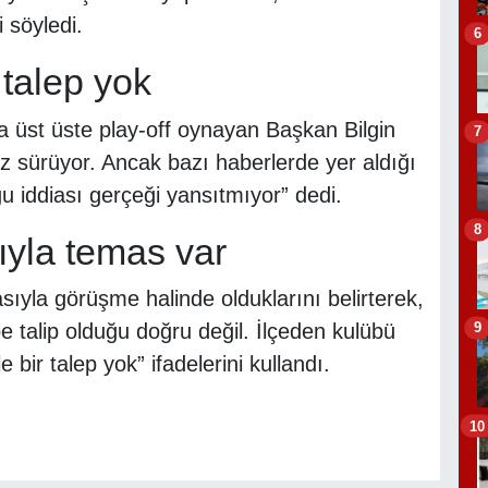
 söyledi.
6
talep yok
da üst üste play-off oynayan Başkan Bilgin
7
iz sürüyor. Ancak bazı haberlerde yer aldığı
u iddiası gerçeği yansıtmıyor” dedi.
8
ıyla temas var
asıyla görüşme halinde olduklarını belirterek,
9
 talip olduğu doğru değil. İlçeden kulübü
bir talep yok” ifadelerini kullandı.
10