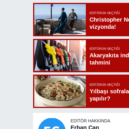
EDITÖRÜN SEÇTIĞI
Christopher N
vizyonda!
EDITÖRÜN SEÇTIĞI
Akaryakıta ind
tahmini
EDITÖRÜN SEÇTIĞI
Yılbaşı sofrala
yapılır?
EDITÖR HAKKINDA
Erhan Can