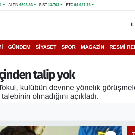
1
ALTIN
6508.83
BİST
13.703
BTC
64.927,78
İ
İ
GÜNDEM
SİYASET
SPOR
MAGAZİN
RESMİ R
çinden talip yok
okul, kulübün devrine yönelik görüşmel
talebinin olmadığını açıkladı.