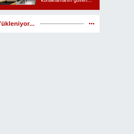
konaklamanın güven
veren adresi
ükleniyor...