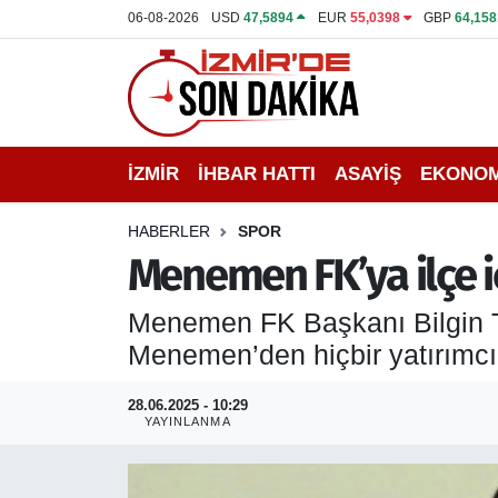
06-08-2026
USD
47,5894
EUR
55,0398
GBP
64,158
İZMİR
İzmir Nöbetçi Eczaneler
İHBAR HATTI
İzmir Hava Durumu
İZMİR
İHBAR HATTI
ASAYİŞ
EKONOM
DEPREM
İzmir Namaz Vakitleri
HABERLER
SPOR
GENEL
İzmir Trafik Yoğunluk Haritası
Menemen FK’ya ilçe i
EKONOMİ
Puan Durumu ve Fikstür
Menemen FK Başkanı Bilgin T
Menemen’den hiçbir yatırımcı 
SİYASET
Tüm Manşetler
28.06.2025 - 10:29
SPOR
Son Dakika Haberleri
YAYINLANMA
ASAYİŞ
Haber Arşivi