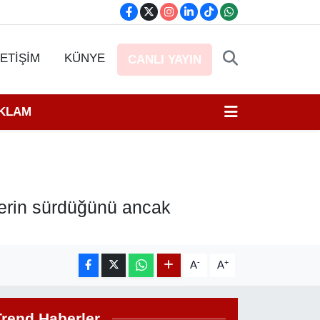
LETİŞİM
KÜNYE
CANLI YAYIN
EKLAM
erin sürdüğünü ancak
-
+
A
A
Trend Haberler