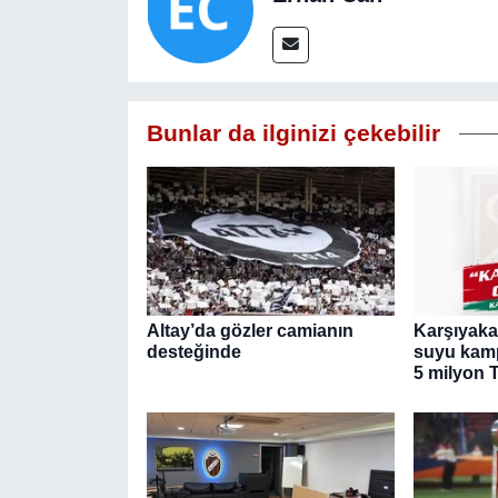
Bunlar da ilginizi çekebilir
Altay’da gözler camianın
Karşıyaka
desteğinde
suyu kamp
5 milyon 