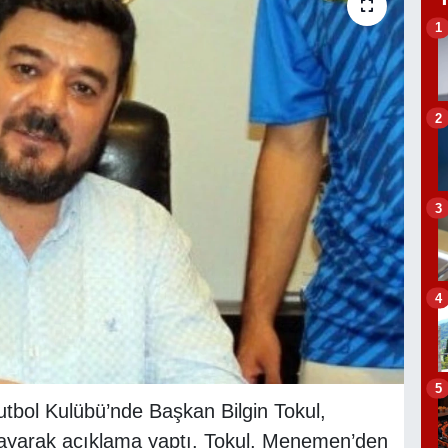
1
2
3
4
5
tbol Kulübü’nde Başkan Bilgin Tokul,
ğrulayarak açıklama yaptı. Tokul, Menemen’den