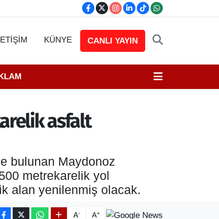
LETİŞİM
KÜNYE
CANLI YAYIN
EKLAM
relik asfalt
nde bulunan Maydonoz
 500 metrekarelik yol
ik alan yenilenmiş olacak.
-
+
A
A