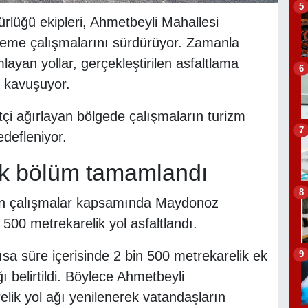
5
rlüğü ekipleri, Ahmetbeyli Mahallesi
eme çalışmalarını sürdürüyor. Zamanla
yan yollar, gerçekleştirilen asfaltlama
6
 kavuşuyor.
tçi ağırlayan bölgede çalışmaların turizm
7
efleniyor.
ik bölüm tamamlandı
8
ülen çalışmalar kapsamında Maydonoz
500 metrekarelik yol asfaltlandı.
sa süre içerisinde 2 bin 500 metrekarelik ek
9
 belirtildi. Böylece Ahmetbeyli
lik yol ağı yenilenerek vatandaşların