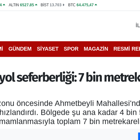
4
ALTIN
6527.85
BİST
13.703
BTC
64.475,47
İ
İ
GÜNDEM
SİYASET
SPOR
MAGAZİN
RESMİ R
 seferberliği: 7 bin metreka
zonu öncesinde Ahmetbeyli Mahallesi'
 hızlandırdı. Bölgede şu ana kadar 4 bin
tamamlanmasıyla toplam 7 bin metrekarel