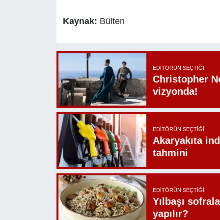
Kaynak:
Bülten
EDITÖRÜN SEÇTIĞI
Christopher N
vizyonda!
EDITÖRÜN SEÇTIĞI
Akaryakıta ind
tahmini
EDITÖRÜN SEÇTIĞI
Yılbaşı sofrala
yapılır?