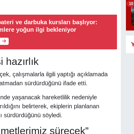
10
ateri ve darbuka kursları başlıyor:
imlere yoğun ilgi bekleniyor
Y
 hazırlık
k, çalışmalarla ilgili yaptığı açıklamada
satmadan sürdürdüğünü ifade etti.
inde yaşanacak hareketlilik nedeniyle
ıldığını belirterek, ekiplerin planlanan
ı sürdürdüğünü söyledi.
metlerimiz sürecek”