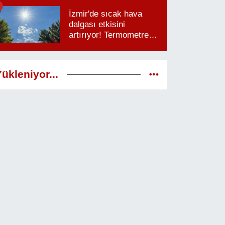
saatlere dikkat
İzmir'de sıcak hava
dalgası etkisini
artırıyor! Termometreler
38 dereceyi görecek
ükleniyor...