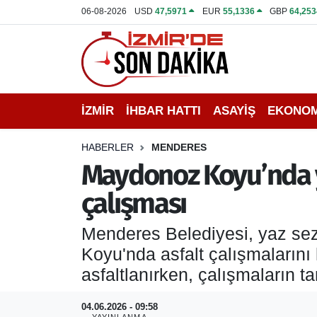
06-08-2026
USD
47,5971
EUR
55,1336
GBP
64,253
İZMİR
İzmir Nöbetçi Eczaneler
İHBAR HATTI
İzmir Hava Durumu
İZMİR
İHBAR HATTI
ASAYİŞ
EKONOM
DEPREM
İzmir Namaz Vakitleri
HABERLER
MENDERES
GENEL
İzmir Trafik Yoğunluk Haritası
Maydonoz Koyu’nda yol
çalışması
EKONOMİ
Puan Durumu ve Fikstür
Menderes Belediyesi, yaz se
SİYASET
Tüm Manşetler
Koyu'nda asfalt çalışmalarını
SPOR
Son Dakika Haberleri
asfaltlanırken, çalışmaların 
ASAYİŞ
Haber Arşivi
04.06.2026 - 09:58
YAYINLANMA