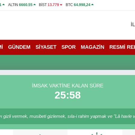
1
ALTIN
6660.55
BİST
13.779
BTC
64.998,24
İ
İ
GÜNDEM
SİYASET
SPOR
MAGAZİN
RESMİ R
İMSAK VAKTINE KALAN SÜRE
25:58
 gizli vermek, musibeti gizlemek, sıla-i rahim yapmak ve "Lâ havle ve l