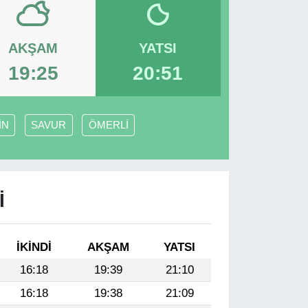
AKŞAM
YATSI
19:25
20:51
İN
SAVUR
ÖMERLİ
I
İKINDI
AKŞAM
YATSI
16:18
19:39
21:10
16:18
19:38
21:09