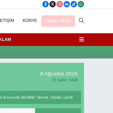
LETİŞİM
KÜNYE
CANLI YAYIN
EKLAM
8 Ağustos 2026
25 Safer 1448
â kuvvete illâ billâh" demek. (Hadis-i şerif)