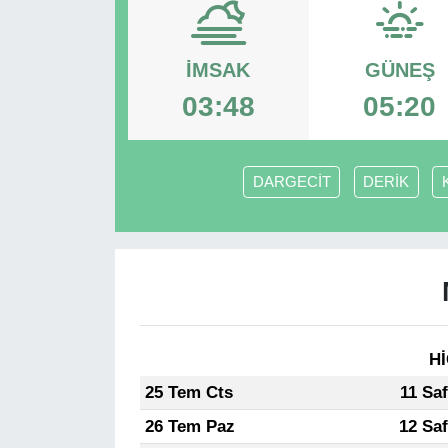
RESMİ REKLAM
İMSAK
GÜNEŞ
03:48
05:20
DARGECİT
DERİK
Hİ
25 Tem Cts
11 Sa
26 Tem Paz
12 Sa