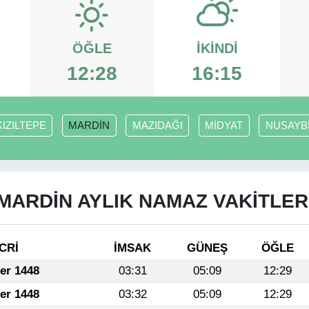
ÖĞLE
İKINDI
12:28
16:15
KIZILTEPE
MARDİN
MAZIDAĞI
MİDYAT
NUSAYB
MARDİN AYLIK NAMAZ VAKITLER
CRİ
İMSAK
GÜNEŞ
ÖĞLE
fer 1448
03:31
05:09
12:29
fer 1448
03:32
05:09
12:29