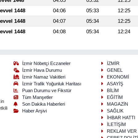
evvel 1448
04:05
05:32
12:25
levvel 1448
04:06
05:33
12:25
levvel 1448
04:07
05:34
12:25
levvel 1448
04:08
05:34
12:24
İzmir Nöbetçi Eczaneler
İZMİR
İzmir Hava Durumu
GENEL
İzmir Namaz Vakitleri
EKONOMİ
İzmir Trafik Yoğunluk Haritası
ASAYİŞ
Puan Durumu ve Fikstür
BİLİM
Tüm Manşetler
EĞİTİM
in
Son Dakika Haberleri
MAGAZİN
kili
Haber Arşivi
SAĞLIK
İHBAR HATTI
İLETİŞİM
REKLAM VER