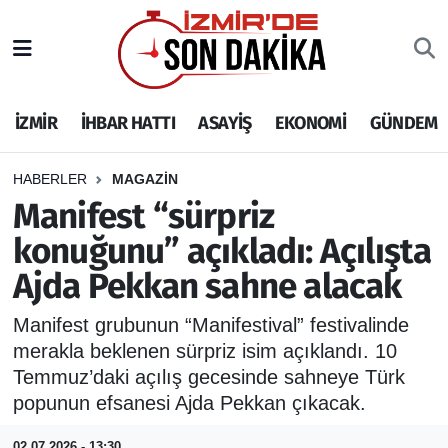
İZMİR
İzmir Nöbetçi Eczaneler
İZMİR
İHBAR HATTI
ASAYİŞ
EKONOMİ
GÜNDEM
İHBAR HATTI
İzmir Hava Durumu
DEPREM
İzmir Namaz Vakitleri
HABERLER
MAGAZİN
Manifest “sürpriz
GENEL
İzmir Trafik Yoğunluk Haritası
konuğunu” açıkladı: Açılışta
Ajda Pekkan sahne alacak
EKONOMİ
Puan Durumu ve Fikstür
Manifest grubunun “Manifestival” festivalinde
SİYASET
Tüm Manşetler
merakla beklenen sürpriz isim açıklandı. 10
Temmuz’daki açılış gecesinde sahneye Türk
SPOR
Son Dakika Haberleri
popunun efsanesi Ajda Pekkan çıkacak.
ASAYİŞ
Haber Arşivi
02.07.2026 - 13:30