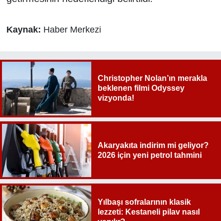
Kaynak:
Haber Merkezi
Christopher Nolan’ın merakla
beklenen filmi Odyssey
vizyonda!
Akaryakıta indirim mi geliyor?
2026 için yeni petrol tahmini
Yılbaşı sofralarının klasik
lezzeti: Kestaneli pilav nasıl