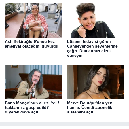
Aslı Bekiroğlu 9'uncu kez
Lösemi tedavisi gören
ameliyat olacağını duyurdu
Cansever'den sevenlerine
çağrı: Dualarınızı eksik
etmeyin
Barış Manço'nun ailesi 'telif
Merve Boluğur'dan yeni
haklarımız gasp edildi'
hamle: Ücretli abonelik
diyerek dava açtı
sistemini açtı