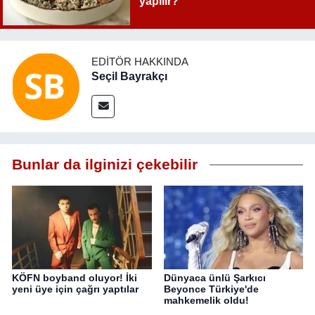
yapılır?
EDITÖR HAKKINDA
Seçil Bayrakçı
Bunlar da ilginizi çekebilir
KÖFN boyband oluyor! İki
Dünyaca ünlü Şarkıcı
yeni üye için çağrı yaptılar
Beyonce Türkiye'de
mahkemelik oldu!