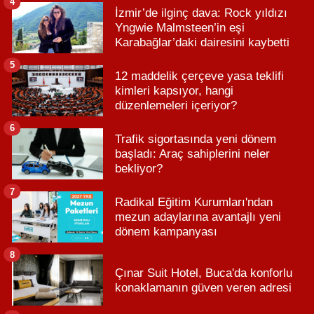
4
İzmir’de ilginç dava: Rock yıldızı
Yngwie Malmsteen’in eşi
Karabağlar’daki dairesini kaybetti
5
12 maddelik çerçeve yasa teklifi
kimleri kapsıyor, hangi
düzenlemeleri içeriyor?
6
Trafik sigortasında yeni dönem
başladı: Araç sahiplerini neler
bekliyor?
7
Radikal Eğitim Kurumları'ndan
mezun adaylarına avantajlı yeni
dönem kampanyası
8
Çınar Suit Hotel, Buca'da konforlu
konaklamanın güven veren adresi