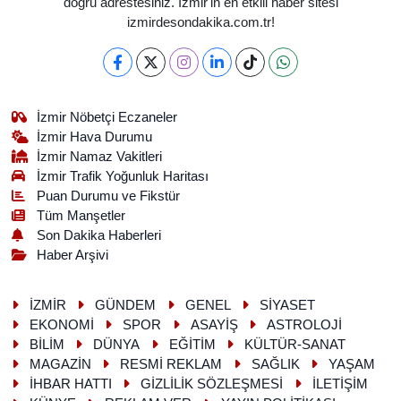
doğru adrestesiniz. İzmir'in en etkili haber sitesi
izmirdesondakika.com.tr!
İzmir Nöbetçi Eczaneler
İzmir Hava Durumu
İzmir Namaz Vakitleri
İzmir Trafik Yoğunluk Haritası
Puan Durumu ve Fikstür
Tüm Manşetler
Son Dakika Haberleri
Haber Arşivi
İZMİR
GÜNDEM
GENEL
SİYASET
EKONOMİ
SPOR
ASAYİŞ
ASTROLOJİ
BİLİM
DÜNYA
EĞİTİM
KÜLTÜR-SANAT
MAGAZİN
RESMİ REKLAM
SAĞLIK
YAŞAM
İHBAR HATTI
GİZLİLİK SÖZLEŞMESİ
İLETİŞİM