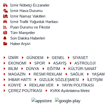
İzmir Nöbetçi Eczaneler
İzmir Hava Durumu
İzmir Namaz Vakitleri
İzmir Trafik Yoğunluk Haritası
Puan Durumu ve Fikstür
Tüm Manşetler
Son Dakika Haberleri
Haber Arşivi
İZMİR
GÜNDEM
GENEL
SİYASET
EKONOMİ
SPOR
ASAYİŞ
ASTROLOJİ
BİLİM
DÜNYA
EĞİTİM
KÜLTÜR-SANAT
MAGAZİN
RESMİ REKLAM
SAĞLIK
YAŞAM
İHBAR HATTI
GİZLİLİK SÖZLEŞMESİ
İLETİŞİM
KÜNYE
REKLAM VER
YAYIN POLİTİKASI
ÇEREZ POLİTİKASI
KVKK Aydınlatma Metni