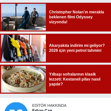
Christopher Nolan’ın merakla
beklenen filmi Odyssey
vizyonda!
Akaryakıta indirim mi geliyor?
2026 için yeni petrol tahmini
Yılbaşı sofralarının klasik
lezzeti: Kestaneli pilav nasıl
yapılır?
EDITÖR HAKKINDA
Erhan Can