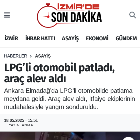
İZMİR
İzmir Nöbetçi Eczaneler
İZMİR
İHBAR HATTI
ASAYİŞ
EKONOMİ
GÜNDEM
İHBAR HATTI
İzmir Hava Durumu
DEPREM
İzmir Namaz Vakitleri
HABERLER
ASAYİŞ
LPG’li otomobil patladı,
GENEL
İzmir Trafik Yoğunluk Haritası
araç alev aldı
EKONOMİ
Puan Durumu ve Fikstür
Ankara Elmadağ’da LPG’li otomobilde patlama
meydana geldi. Araç alev aldı, itfaiye ekiplerinin
SİYASET
Tüm Manşetler
müdahalesiyle yangın söndürüldü.
SPOR
Son Dakika Haberleri
18.05.2025 - 15:51
YAYINLANMA
ASAYİŞ
Haber Arşivi