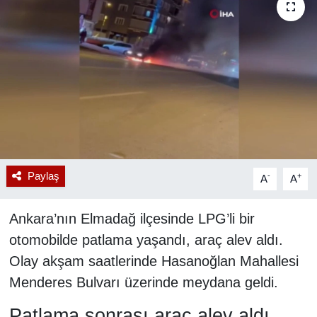
RESMİ REKLAM
Paylaş
-
+
A
A
Ankara’nın Elmadağ ilçesinde LPG’li bir
otomobilde patlama yaşandı, araç alev aldı.
Olay akşam saatlerinde Hasanoğlan Mahallesi
Menderes Bulvarı üzerinde meydana geldi.
Patlama sonrası araç alev aldı