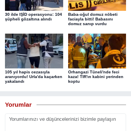
30 ilde IŞİD operasyonu: 104
Baba-oğul domuz nöbeti
şüpheli gözaltına alındı
faciayla bitti! Babasını
domuz sanıp vurdu
105 yıl hapis cezasıyla
Orhangazi Tüneli'nde feci
aranıyordu! Urla'da kaçarken
kaza! TIR'ın kabini yerinden
yakalandı
koptu
Yorumlar