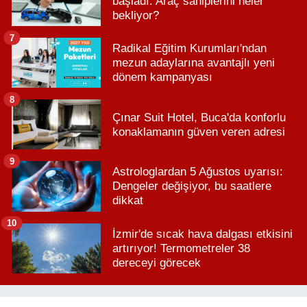
başladı: Araç sahiplerini neler
bekliyor?
7
Radikal Eğitim Kurumları'ndan
mezun adaylarına avantajlı yeni
dönem kampanyası
8
Çınar Suit Hotel, Buca'da konforlu
konaklamanın güven veren adresi
9
Astrologlardan 5 Ağustos uyarısı:
Dengeler değişiyor, bu saatlere
dikkat
10
İzmir'de sıcak hava dalgası etkisini
artırıyor! Termometreler 38
dereceyi görecek