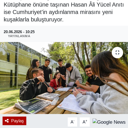
Kütüphane önüne taşınan Hasan Âli Yücel Anıtı
RESMİ REKLAM
ise Cumhuriyet'in aydınlanma mirasını yeni
kuşaklarla buluşturuyor.
20.06.2026 - 10:25
YAYINLANMA
Paylaş
-
+
A
A