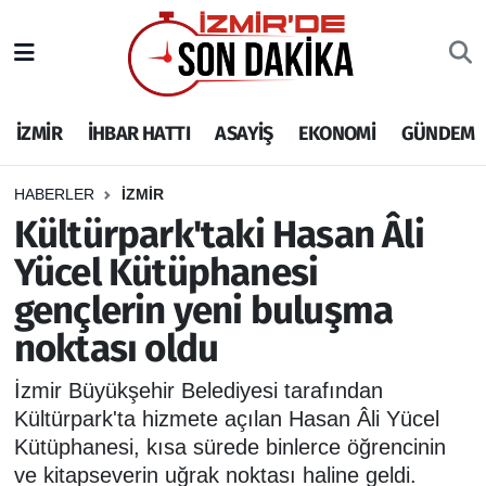
İZMİR
İzmir Nöbetçi Eczaneler
İZMİR
İHBAR HATTI
ASAYİŞ
EKONOMİ
GÜNDEM
İHBAR HATTI
İzmir Hava Durumu
DEPREM
İzmir Namaz Vakitleri
HABERLER
İZMİR
Kültürpark'taki Hasan Âli
GENEL
İzmir Trafik Yoğunluk Haritası
Yücel Kütüphanesi
gençlerin yeni buluşma
EKONOMİ
Puan Durumu ve Fikstür
noktası oldu
SİYASET
Tüm Manşetler
İzmir Büyükşehir Belediyesi tarafından
SPOR
Son Dakika Haberleri
Kültürpark'ta hizmete açılan Hasan Âli Yücel
Kütüphanesi, kısa sürede binlerce öğrencinin
ASAYİŞ
Haber Arşivi
ve kitapseverin uğrak noktası haline geldi.