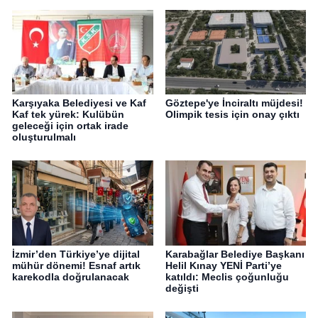
Karşıyaka Belediyesi ve Kaf
Göztepe'ye İnciraltı müjdesi!
Kaf tek yürek: Kulübün
Olimpik tesis için onay çıktı
geleceği için ortak irade
oluşturulmalı
İzmir’den Türkiye’ye dijital
Karabağlar Belediye Başkanı
mühür dönemi! Esnaf artık
Helil Kınay YENİ Parti’ye
karekodla doğrulanacak
katıldı: Meclis çoğunluğu
değişti