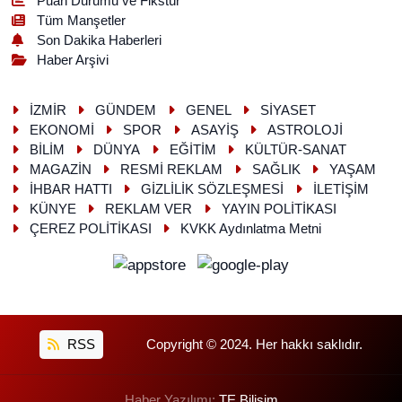
Puan Durumu ve Fikstür
Tüm Manşetler
Son Dakika Haberleri
Haber Arşivi
İZMİR
GÜNDEM
GENEL
SİYASET
EKONOMİ
SPOR
ASAYİŞ
ASTROLOJİ
BİLİM
DÜNYA
EĞİTİM
KÜLTÜR-SANAT
MAGAZİN
RESMİ REKLAM
SAĞLIK
YAŞAM
İHBAR HATTI
GİZLİLİK SÖZLEŞMESİ
İLETİŞİM
KÜNYE
REKLAM VER
YAYIN POLİTİKASI
ÇEREZ POLİTİKASI
KVKK Aydınlatma Metni
RSS
Copyright © 2024. Her hakkı saklıdır.
Haber Yazılımı:
TE Bilişim