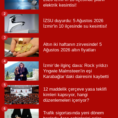
elektrik kesintisi!
2
İZSU duyurdu: 5 Ağustos 2026
İzmir'in 10 ilçesinde su kesintisi!
3
Altın iki haftanın zirvesinde! 5
Ağustos 2026 altın fiyatları
4
İzmir’de ilginç dava: Rock yıldızı
Yngwie Malmsteen’in eşi
Karabağlar’daki dairesini kaybetti
5
12 maddelik çerçeve yasa teklifi
kimleri kapsıyor, hangi
düzenlemeleri içeriyor?
6
Trafik sigortasında yeni dönem