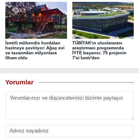
İzmirli mühendis hurdaları
TÜBİTAK'ın uluslararası
hazineye çeviriyor: Ağaç evi
araştırmacı programında
ve tasarımları milyonlara
İYTE başarısı: 75 projenin
ilham oldu
7'si İzmir'den
Yorumlar