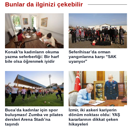
Bunlar da ilginizi çekebilir
Konak’ta kadınların okuma
Seferihisar’da orman
yazma seferberliği: Bir harf
yangınlarına karşı “SAK
bile olsa öğrenmek iyidir
uyarıyor”
Buca’da kadınlar için spor
İzmir, iki askeri kariyerin
buluşması! Zumba ve pilates
dönüm noktası oldu: YAŞ
dersleri Arena Stadı’na
kararlarının dikkat çeken
taşındı
hikayeleri