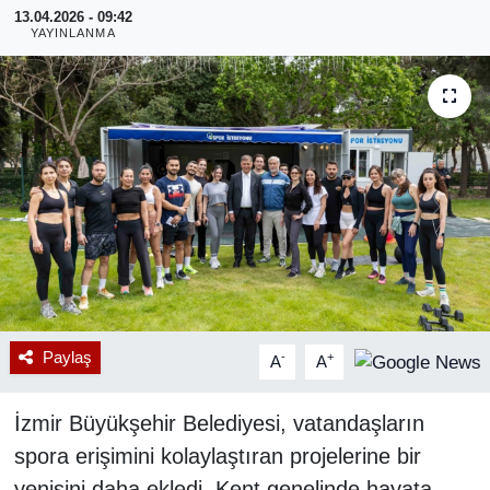
13.04.2026 - 09:42
YAYINLANMA
RESMİ REKLAM
Paylaş
-
+
A
A
İzmir Büyükşehir Belediyesi, vatandaşların
spora erişimini kolaylaştıran projelerine bir
yenisini daha ekledi. Kent genelinde hayata