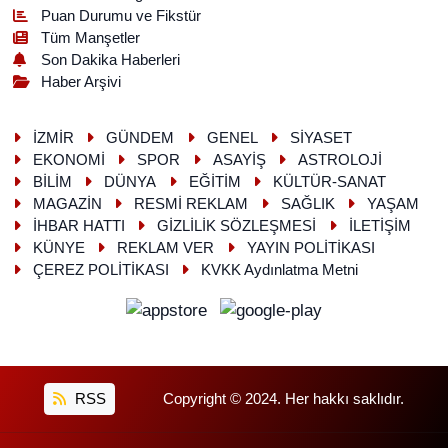
Puan Durumu ve Fikstür
Tüm Manşetler
Son Dakika Haberleri
Haber Arşivi
İZMİR
GÜNDEM
GENEL
SİYASET
EKONOMİ
SPOR
ASAYİŞ
ASTROLOJİ
BİLİM
DÜNYA
EĞİTİM
KÜLTÜR-SANAT
MAGAZİN
RESMİ REKLAM
SAĞLIK
YAŞAM
İHBAR HATTI
GİZLİLİK SÖZLEŞMESİ
İLETİŞİM
KÜNYE
REKLAM VER
YAYIN POLİTİKASI
ÇEREZ POLİTİKASI
KVKK Aydınlatma Metni
RSS
Copyright © 2024. Her hakkı saklıdır.