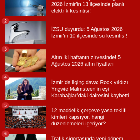
2026 İzmir'in 13 ilçesinde planlı
elektrik kesintisi!
2
İZSU duyurdu: 5 Ağustos 2026
İzmir'in 10 ilçesinde su kesintisi!
3
Altın iki haftanın zirvesinde! 5
Ağustos 2026 altın fiyatları
4
İzmir’de ilginç dava: Rock yıldızı
Yngwie Malmsteen’in eşi
Karabağlar’daki dairesini kaybetti
5
12 maddelik çerçeve yasa teklifi
kimleri kapsıyor, hangi
düzenlemeleri içeriyor?
6
Trafik sigortasında yeni dönem