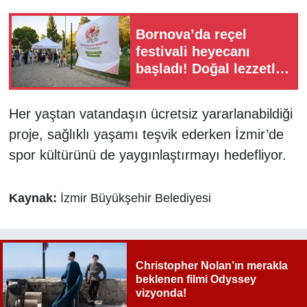
Bornova’da reçel
festivali heyecanı
başladı! Doğal lezzetler
İzmirlilerle buluşuyor
Her yaştan vatandaşın ücretsiz yararlanabildiği
proje, sağlıklı yaşamı teşvik ederken İzmir’de
spor kültürünü de yaygınlaştırmayı hedefliyor.
Kaynak:
İzmir Büyükşehir Belediyesi
Christopher Nolan’ın merakla
beklenen filmi Odyssey
vizyonda!