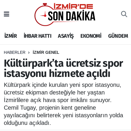
İZMİR
İzmir Nöbetçi Eczaneler
İZMİR
İHBAR HATTI
ASAYİŞ
EKONOMİ
GÜNDEM
İHBAR HATTI
İzmir Hava Durumu
DEPREM
İzmir Namaz Vakitleri
HABERLER
İZMİR GENEL
Kültürpark’ta ücretsiz spor
GENEL
İzmir Trafik Yoğunluk Haritası
istasyonu hizmete açıldı
EKONOMİ
Puan Durumu ve Fikstür
Kültürpark içinde kurulan yeni spor istasyonu,
ücretsiz ekipman desteğiyle her yaştan
SİYASET
Tüm Manşetler
İzmirlilere açık hava spor imkânı sunuyor.
Cemil Tugay, projenin kent geneline
SPOR
Son Dakika Haberleri
yayılacağını belirterek yeni istasyonların yolda
olduğunu açıkladı.
ASAYİŞ
Haber Arşivi