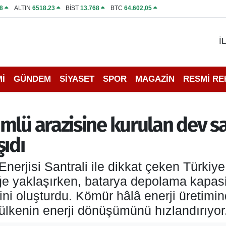
8
ALTIN
6518.23
BİST
13.768
BTC
64.602,05
İ
İ
GÜNDEM
SİYASET
SPOR
MAGAZİN
RESMİ R
mlü arazisine kurulan dev sa
şıdı
erjisi Santrali ile dikkat çeken Türkiy
liğe yaklaşırken, batarya depolama kapas
ni oluşturdu. Kömür hâlâ enerji üretimin
rı ülkenin enerji dönüşümünü hızlandırıyor