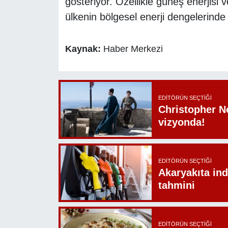
gösteriyor. Özellikle güneş enerjisi
ülkenin bölgesel enerji dengelerinde e
Kaynak:
Haber Merkezi
EDITÖRÜN SEÇTIĞI
Christopher N
vizyonda!
EDITÖRÜN SEÇTIĞI
Akaryakıta ind
tahmini
EDITÖRÜN SEÇTIĞI