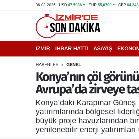
06-08-2026
USD
47,5986
EUR
55,0700
GBP
64,243
İZMİR
İzmir Nöbetçi Eczaneler
İHBAR HATTI
İzmir Hava Durumu
İZMİR
İHBAR HATTI
ASAYİŞ
EKONOM
DEPREM
İzmir Namaz Vakitleri
HABERLER
GENEL
GENEL
İzmir Trafik Yoğunluk Haritası
Konya’nın çöl görünü
Avrupa’da zirveye ta
EKONOMİ
Puan Durumu ve Fikstür
Konya’daki Karapınar Güneş En
SİYASET
Tüm Manşetler
yatırımlarında bölgesel lider
SPOR
Son Dakika Haberleri
büyük proje havuzlarından biri
yenilenebilir enerji yatırımla
ASAYİŞ
Haber Arşivi