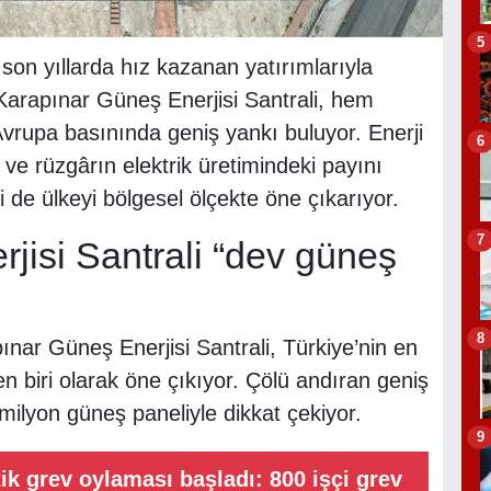
5
a son yıllarda hız kazanan yatırımlarıyla
 Karapınar Güneş Enerjisi Santrali, hem
Avrupa basınında geniş yankı buluyor. Enerji
6
e rüzgârın elektrik üretimindeki payını
 de ülkeyi bölgesel ölçekte öne çıkarıyor.
7
jisi Santrali “dev güneş
8
ınar Güneş Enerjisi Santrali, Türkiye’nin en
den biri olarak öne çıkıyor. Çölü andıran geniş
 milyon güneş paneliyle dikkat çekiyor.
9
ik grev oylaması başladı: 800 işçi grev