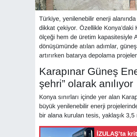
Türkiye, yenilenebilir enerji alanınd
dikkat çekiyor. Özellikle Konya’daki
ölçeği hem de üretim kapasitesiyle 
dönüşümünde atılan adımlar, güneş v
artırırken batarya depolama projeleri
Karapınar Güneş Ener
şehri” olarak anılıyor
Konya sınırları içinde yer alan Karap
büyük yenilenebilir enerji projelerin
bir alana kurulan tesis, yaklaşık 3,5
İZULAŞ’ta krit