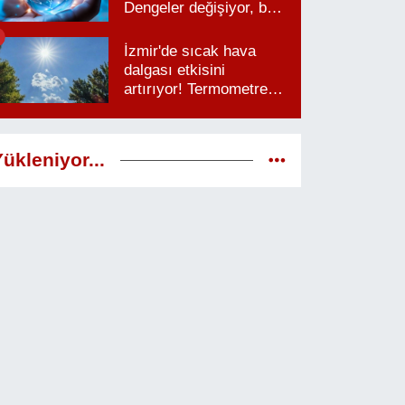
Dengeler değişiyor, bu
saatlere dikkat
İzmir'de sıcak hava
dalgası etkisini
artırıyor! Termometreler
38 dereceyi görecek
ükleniyor...