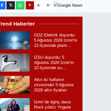
-
+
A
A
Trend Haberler
GDZ Elektrik duyurdu:
5 Ağustos 2026 İzmir'in
13 ilçesinde planlı
elektrik kesintisi!
İZSU duyurdu: 5
Ağustos 2026 İzmir'in
10 ilçesinde su
kesintisi!
Altın iki haftanın
zirvesinde! 5 Ağustos
2026 altın fiyatları
İzmir’de ilginç dava:
Rock yıldızı Yngwie