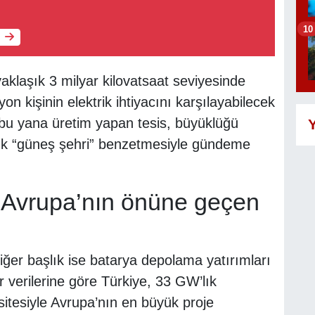
10
 yaklaşık 3 milyar kilovatsaat seviyesinde
on kişinin elektrik ihtiyacını karşılayabilecek
en bu yana üretim yapan tesis, büyüklüğü
Y
ık “güneş şehri” benzetmesiyle gündeme
Avrupa’nın önüne geçen
ğer başlık ise batarya depolama yatırımları
 verilerine göre Türkiye, 33 GW’lık
tesiyle Avrupa’nın en büyük proje