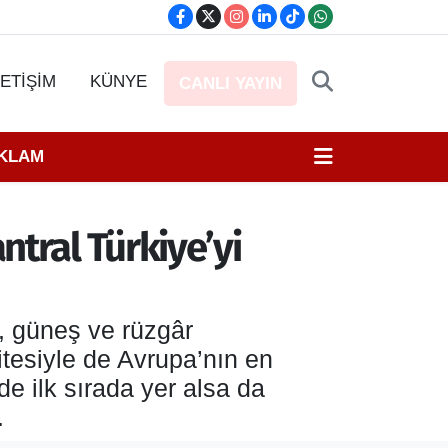
LETİŞİM
KÜNYE
CANLI YAYIN
EKLAM
ntral Türkiye’yi
e, güneş ve rüzgâr
itesiyle de Avrupa’nın en
de ilk sırada yer alsa da
.