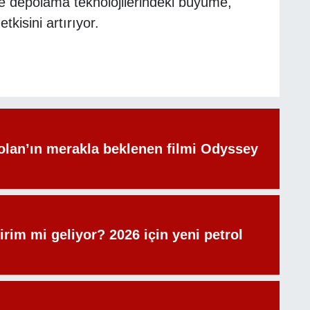
 ve depolama teknolojilerindeki büyüme,
tkisini artırıyor.
olan’ın merakla beklenen filmi Odyssey
irim mi geliyor? 2026 için yeni petrol