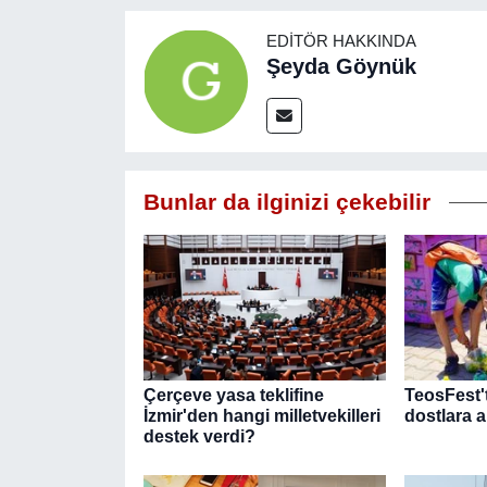
EDITÖR HAKKINDA
Şeyda Göynük
Bunlar da ilginizi çekebilir
Çerçeve yasa teklifine
TeosFest'
İzmir'den hangi milletvekilleri
dostlara a
destek verdi?