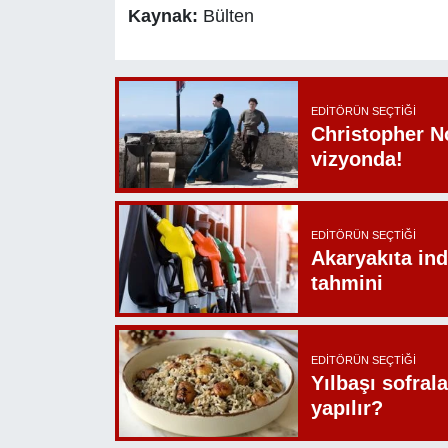
Kaynak:
Bülten
EDITÖRÜN SEÇTIĞI
Christopher N
vizyonda!
EDITÖRÜN SEÇTIĞI
Akaryakıta ind
tahmini
EDITÖRÜN SEÇTIĞI
Yılbaşı sofrala
yapılır?