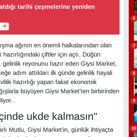
aldığı tarihi çeşmelerine yeniden
6
ışma ağının en önemli halkalarından olan
7
 hazırlığındaki çiftler için açtı. Düğün
gelinlik reyonunu hazır eden Giysi Market,
eğe adım attıkları ilk günde gelinlik hayali
8
vlilik hazırlığı yapan fakat ekonomik
ğışlarla büyüyen Giysi Market'ten birbirinden
liyor.
9
içinde ukde kalmasın"
10
lı Mutlu, Giysi Market'in, günlük ihtiyaçta