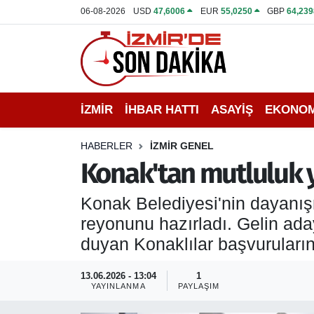
06-08-2026
USD
47,6006
EUR
55,0250
GBP
64,239
İZMİR
İzmir Nöbetçi Eczaneler
İHBAR HATTI
İzmir Hava Durumu
İZMİR
İHBAR HATTI
ASAYİŞ
EKONOM
DEPREM
İzmir Namaz Vakitleri
HABERLER
İZMİR GENEL
GENEL
İzmir Trafik Yoğunluk Haritası
Konak'tan mutluluk yo
EKONOMİ
Puan Durumu ve Fikstür
Konak Belediyesi'nin dayanışm
reyonunu hazırladı. Gelin ada
SİYASET
Tüm Manşetler
duyan Konaklılar başvurularını
SPOR
Son Dakika Haberleri
13.06.2026 - 13:04
1
YAYINLANMA
PAYLAŞIM
ASAYİŞ
Haber Arşivi