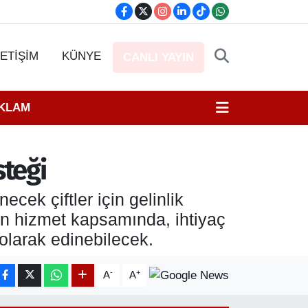
LETİŞİM
KÜNYE
CANLI YAYIN
EKLAM
steği
ek çiftler için gelinlik
ran hizmet kapsamında, ihtiyaç
 olarak edinebilecek.
-
+
A
A