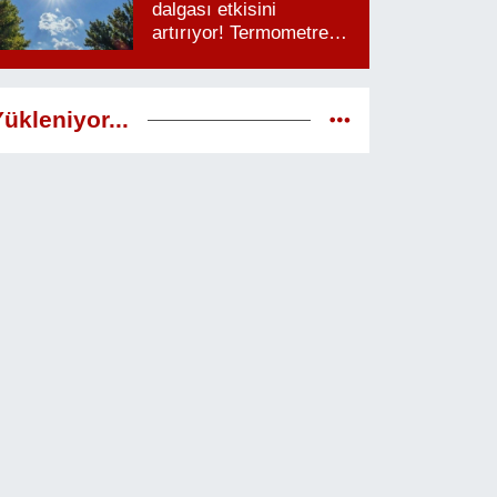
dalgası etkisini
artırıyor! Termometreler
38 dereceyi görecek
ükleniyor...