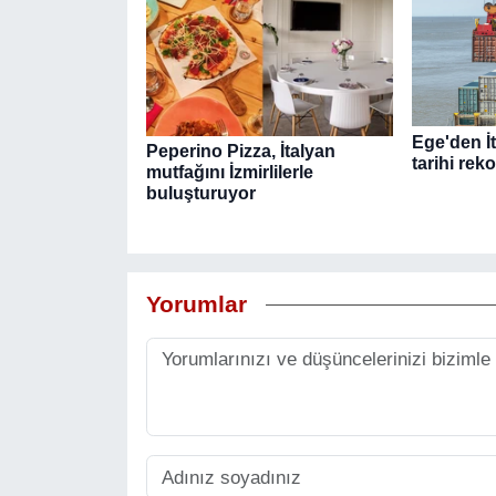
Ege'den İt
Peperino Pizza, İtalyan
tarihi reko
mutfağını İzmirlilerle
buluşturuyor
Yorumlar