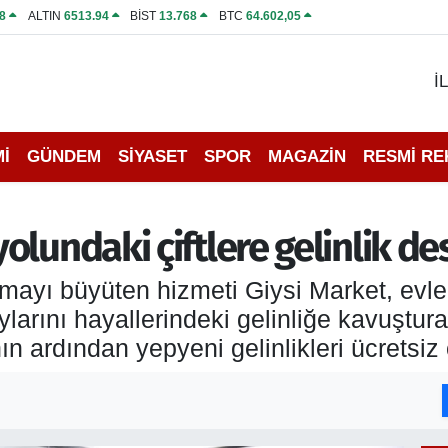
8
ALTIN
6513.94
BİST
13.768
BTC
64.602,05
İ
İ
GÜNDEM
SİYASET
SPOR
MAGAZİN
RESMİ R
lundaki çiftlere gelinlik de
ayı büyüten hizmeti Giysi Market, evlenec
ylarını hayallerindeki gelinliğe kavuştu
n ardından yepyeni gelinlikleri ücretsiz