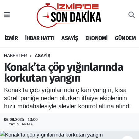
İZMİR
İzmir Nöbetçi Eczaneler
İZMİR
İHBAR HATTI
ASAYİŞ
EKONOMİ
GÜNDEM
İHBAR HATTI
İzmir Hava Durumu
DEPREM
İzmir Namaz Vakitleri
HABERLER
ASAYİŞ
Konak’ta çöp yığınlarında
GENEL
İzmir Trafik Yoğunluk Haritası
korkutan yangın
EKONOMİ
Puan Durumu ve Fikstür
Konak’ta çöp yığınlarında çıkan yangın, kısa
süreli paniğe neden olurken itfaiye ekiplerinin
SİYASET
Tüm Manşetler
hızlı müdahalesiyle alevler kontrol altına alındı.
SPOR
Son Dakika Haberleri
06.09.2025 - 13:00
YAYINLANMA
ASAYİŞ
Haber Arşivi