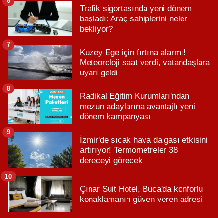
6
Trafik sigortasında yeni dönem
başladı: Araç sahiplerini neler
bekliyor?
7
Kuzey Ege için fırtına alarmı!
Meteoroloji saat verdi, vatandaşlara
uyarı geldi
8
Radikal Eğitim Kurumları'ndan
mezun adaylarına avantajlı yeni
dönem kampanyası
9
İzmir'de sıcak hava dalgası etkisini
artırıyor! Termometreler 38
dereceyi görecek
10
Çınar Suit Hotel, Buca'da konforlu
konaklamanın güven veren adresi