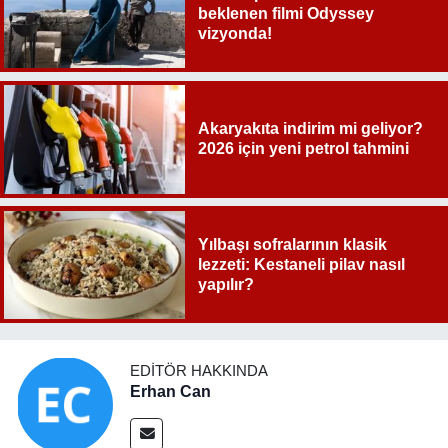
beklenen filmi Odyssey
vizyonda!
Akaryakıta indirim mi geliyor?
2026 için yeni petrol tahmini
Yılbaşı sofralarının klasik
lezzeti: Kestaneli pilav nasıl
yapılır?
EDITÖR HAKKINDA
Erhan Can