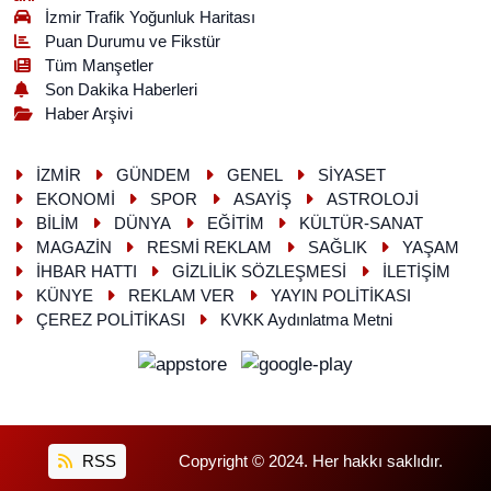
İzmir Trafik Yoğunluk Haritası
Puan Durumu ve Fikstür
Tüm Manşetler
Son Dakika Haberleri
Haber Arşivi
İZMİR
GÜNDEM
GENEL
SİYASET
EKONOMİ
SPOR
ASAYİŞ
ASTROLOJİ
BİLİM
DÜNYA
EĞİTİM
KÜLTÜR-SANAT
MAGAZİN
RESMİ REKLAM
SAĞLIK
YAŞAM
İHBAR HATTI
GİZLİLİK SÖZLEŞMESİ
İLETİŞİM
KÜNYE
REKLAM VER
YAYIN POLİTİKASI
ÇEREZ POLİTİKASI
KVKK Aydınlatma Metni
RSS
Copyright © 2024. Her hakkı saklıdır.