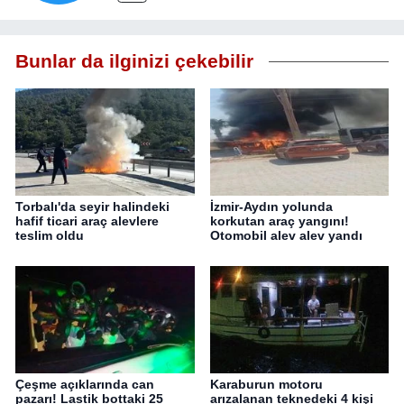
Bunlar da ilginizi çekebilir
Torbalı'da seyir halindeki
İzmir-Aydın yolunda
hafif ticari araç alevlere
korkutan araç yangını!
teslim oldu
Otomobil alev alev yandı
Çeşme açıklarında can
Karaburun motoru
pazarı! Lastik bottaki 25
arızalanan teknedeki 4 kişi