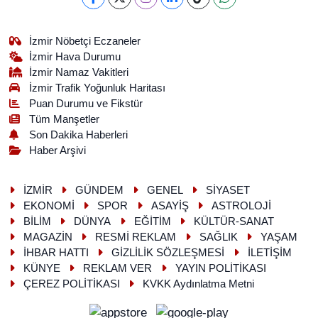
İzmir Nöbetçi Eczaneler
İzmir Hava Durumu
İzmir Namaz Vakitleri
İzmir Trafik Yoğunluk Haritası
Puan Durumu ve Fikstür
Tüm Manşetler
Son Dakika Haberleri
Haber Arşivi
İZMİR
GÜNDEM
GENEL
SİYASET
EKONOMİ
SPOR
ASAYİŞ
ASTROLOJİ
BİLİM
DÜNYA
EĞİTİM
KÜLTÜR-SANAT
MAGAZİN
RESMİ REKLAM
SAĞLIK
YAŞAM
İHBAR HATTI
GİZLİLİK SÖZLEŞMESİ
İLETİŞİM
KÜNYE
REKLAM VER
YAYIN POLİTİKASI
ÇEREZ POLİTİKASI
KVKK Aydınlatma Metni