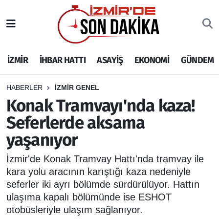
İZMİR
İzmir Nöbetçi Eczaneler
İZMİR
İHBAR HATTI
ASAYİŞ
EKONOMİ
GÜNDEM
İHBAR HATTI
İzmir Hava Durumu
DEPREM
İzmir Namaz Vakitleri
HABERLER
İZMİR GENEL
Konak Tramvayı'nda kaza!
GENEL
İzmir Trafik Yoğunluk Haritası
Seferlerde aksama
yaşanıyor
EKONOMİ
Puan Durumu ve Fikstür
İzmir'de Konak Tramvay Hattı'nda tramvay ile
SİYASET
Tüm Manşetler
kara yolu aracının karıştığı kaza nedeniyle
seferler iki ayrı bölümde sürdürülüyor. Hattın
SPOR
Son Dakika Haberleri
ulaşıma kapalı bölümünde ise ESHOT
otobüsleriyle ulaşım sağlanıyor.
ASAYİŞ
Haber Arşivi