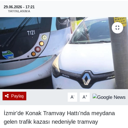
29.06.2026 - 17:21
RESMİ REKLAM
YAYINLANMA
Paylaş
-
+
A
A
İzmir'de Konak Tramvay Hattı'nda meydana
gelen trafik kazası nedeniyle tramvay