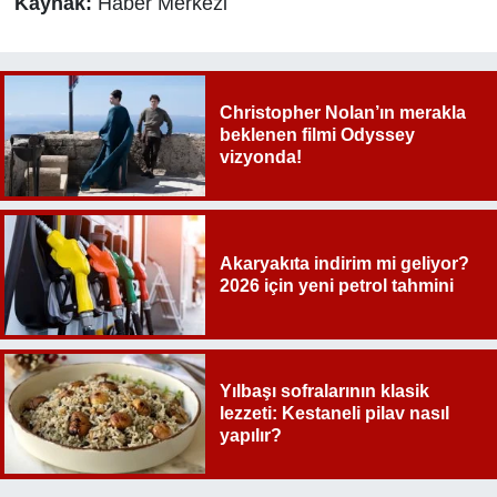
Kaynak:
Haber Merkezi
Christopher Nolan’ın merakla
beklenen filmi Odyssey
vizyonda!
Akaryakıta indirim mi geliyor?
2026 için yeni petrol tahmini
Yılbaşı sofralarının klasik
lezzeti: Kestaneli pilav nasıl
yapılır?