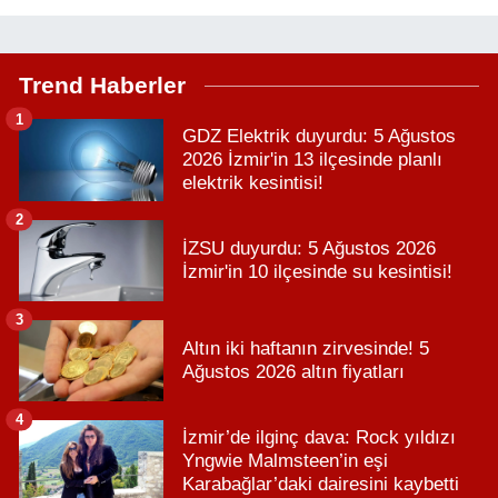
Trend Haberler
1
GDZ Elektrik duyurdu: 5 Ağustos
2026 İzmir'in 13 ilçesinde planlı
elektrik kesintisi!
2
İZSU duyurdu: 5 Ağustos 2026
İzmir'in 10 ilçesinde su kesintisi!
3
Altın iki haftanın zirvesinde! 5
Ağustos 2026 altın fiyatları
4
İzmir’de ilginç dava: Rock yıldızı
Yngwie Malmsteen’in eşi
Karabağlar’daki dairesini kaybetti