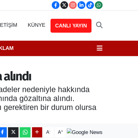
LETİŞİM
KÜNYE
CANLI YAYIN
EKLAM
alındı
fadeler nedeniyle hakkında
nda gözaltına alındı.
 gerektiren bir durum olursa
-
+
A
A