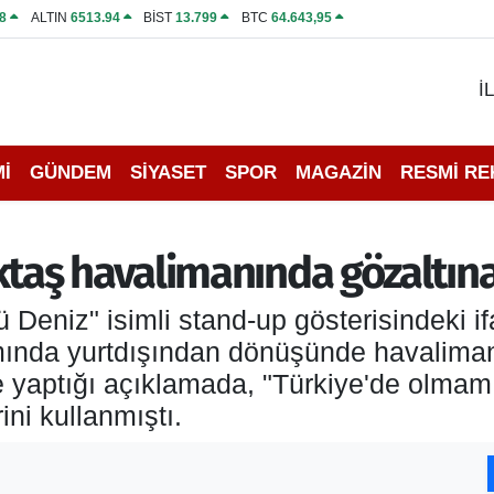
8
ALTIN
6513.94
BİST
13.799
BTC
64.643,95
İ
İ
GÜNDEM
SİYASET
SPOR
MAGAZİN
RESMİ R
aş havalimanında gözaltına 
Deniz" isimli stand-up gösterisindeki i
ında yurtdışından dönüşünde havalimanı
 yaptığı açıklamada, "Türkiye'de olmamı
ini kullanmıştı.