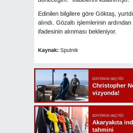
Edinilen bilgilere göre Göktaş, yur
alındı. Gözaltı işlemlerinin ardınd
ifadesinin alınması bekleniyor.
Kaynak:
Sputnik
EDITÖRÜN SEÇTIĞI
Christopher N
vizyonda!
EDITÖRÜN SEÇTIĞI
Akaryakıta ind
tahmini