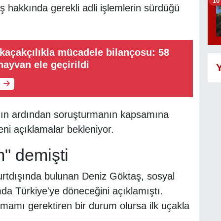
10
ş hakkında gerekli adli işlemlerin sürdüğü
açakçılıkla mücadele bilançosu: 58
hayvan ele geçirildi
Y
ının ardından soruşturmanın kapsamına
ni açıklamalar bekleniyor.
m" demişti
urtdışında bulunan Deniz Göktaş, sosyal
a Türkiye'ye döneceğini açıklamıştı.
mamı gerektiren bir durum olursa ilk uçakla