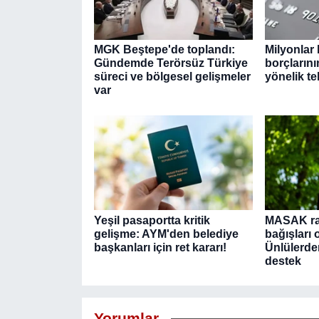
MGK Beştepe'de toplandı:
Milyonlar 
Gündemde Terörsüz Türkiye
borçlarını
süreci ve bölgesel gelişmeler
yönelik tek
var
Yeşil pasaportta kritik
MASAK r
gelişme: AYM'den belediye
bağışları o
başkanları için ret kararı!
Ünlülerde
destek
Yorumlar