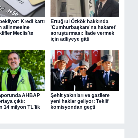
bekliyor: Kredi kartı
Ertuğrul Özkök hakkında
n silinmesine
'Cumhurbaşkanı'na hakaret'
lifler Meclis'te
soruşturması: İfade vermek
için adliyeye gitti
aporunda AHBAP
Şehit yakınları ve gazilere
rtaya çıktı:
yeni haklar geliyor: Teklif
n 14 milyon TL'lik
komisyondan geçti