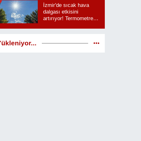
İzmir'de sıcak hava
dalgası etkisini
artırıyor! Termometreler
38 dereceyi görecek
ükleniyor...