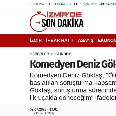
06-08-2026
USD
47,6006
EUR
55,0250
GBP
64,239
İZMİR
İzmir Nöbetçi Eczaneler
İHBAR HATTI
İzmir Hava Durumu
İZMİR
İHBAR HATTI
ASAYİŞ
EKONOM
DEPREM
İzmir Namaz Vakitleri
HABERLER
GÜNDEM
GENEL
İzmir Trafik Yoğunluk Haritası
Komedyen Deniz Gökt
EKONOMİ
Puan Durumu ve Fikstür
Komedyen Deniz Göktaş, "Ölü 
başlatılan soruşturma kapsam
SİYASET
Tüm Manşetler
Göktaş, soruşturma sürecinde
ilk uçakla döneceğim" ifadeler
SPOR
Son Dakika Haberleri
02.07.2026 - 13:01
ASAYİŞ
Haber Arşivi
YAYINLANMA