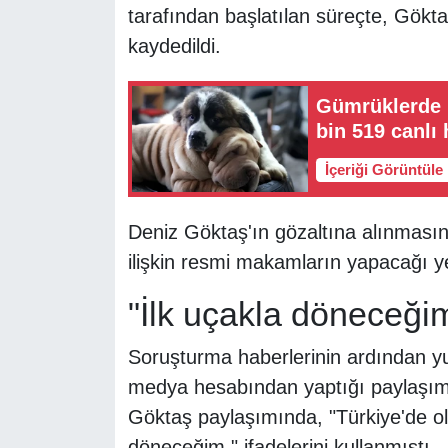
tarafından başlatılan süreçte, Gökta
kaydedildi.
Gümrüklerde k
bin 519 canlı 
İçeriği Görüntüle
Deniz Göktaş'ın gözaltına alınmas
ilişkin resmi makamların yapacağı ye
"İlk uçakla döneceği
Soruşturma haberlerinin ardından y
medya hesabından yaptığı paylaşımd
Göktaş paylaşımında, "Türkiye'de ol
döneceğim." ifadelerini kullanmıştı.