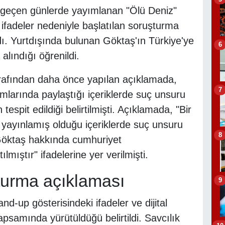
geçen günlerde yayımlanan "Ölü Deniz"
n ifadeler nedeniyle başlatılan soruşturma
ı. Yurtdışında bulunan Göktaş'ın Türkiye'ye
6
lındığı öğrenildi.
arafından daha önce yapılan açıklamada,
7
mlarında paylaştığı içeriklerde suç unsuru
tespit edildiği belirtilmişti. Açıklamada, "Bir
yayınlamış olduğu içeriklerde suç unsuru
8
z Göktaş hakkında cumhuriyet
mıştır" ifadelerine yer verilmişti.
turma açıklaması
9
nd-up gösterisindeki ifadeler ve dijital
apsamında yürütüldüğü belirtildi. Savcılık