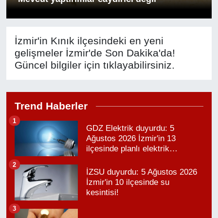
RESMİ REKLAM
İzmir'in Kınık ilçesindeki en yeni
gelişmeler İzmir'de Son Dakika'da!
Güncel bilgiler için tıklayabilirsiniz.
Trend Haberler
1
GDZ Elektrik duyurdu: 5
Ağustos 2026 İzmir'in 13
ilçesinde planlı elektrik
kesintisi!
2
İZSU duyurdu: 5 Ağustos 2026
İzmir'in 10 ilçesinde su
kesintisi!
3