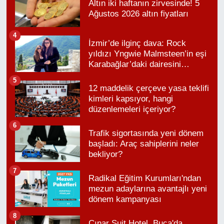
Altın iki haftanın zirvesinde! 5
Ağustos 2026 altın fiyatları
4
İzmir’de ilginç dava: Rock
yıldızı Yngwie Malmsteen’in eşi
Karabağlar’daki dairesini
kaybetti
5
12 maddelik çerçeve yasa teklifi
kimleri kapsıyor, hangi
düzenlemeleri içeriyor?
6
Trafik sigortasında yeni dönem
başladı: Araç sahiplerini neler
bekliyor?
7
Radikal Eğitim Kurumları'ndan
mezun adaylarına avantajlı yeni
dönem kampanyası
8
Çınar Suit Hotel, Buca'da