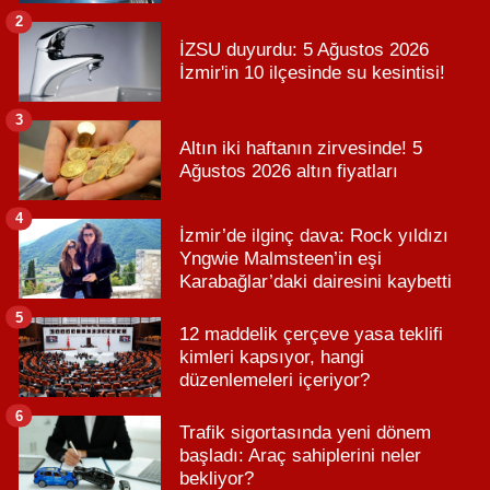
2
İZSU duyurdu: 5 Ağustos 2026
İzmir'in 10 ilçesinde su kesintisi!
3
Altın iki haftanın zirvesinde! 5
Ağustos 2026 altın fiyatları
4
İzmir’de ilginç dava: Rock yıldızı
Yngwie Malmsteen’in eşi
Karabağlar’daki dairesini kaybetti
5
12 maddelik çerçeve yasa teklifi
kimleri kapsıyor, hangi
düzenlemeleri içeriyor?
6
Trafik sigortasında yeni dönem
başladı: Araç sahiplerini neler
bekliyor?