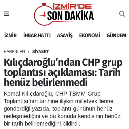
İZMİR
İzmir Nöbetçi Eczaneler
İZMİR
İHBAR HATTI
ASAYİŞ
EKONOMİ
GÜNDEM
İHBAR HATTI
İzmir Hava Durumu
DEPREM
İzmir Namaz Vakitleri
HABERLER
SİYASET
Kılıçdaroğlu’ndan CHP grup
GENEL
İzmir Trafik Yoğunluk Haritası
toplantısı açıklaması: Tarih
henüz belirlenmedi
EKONOMİ
Puan Durumu ve Fikstür
Kemal Kılıçdaroğlu, CHP TBMM Grup
SİYASET
Tüm Manşetler
Toplantısı’nın tarihine ilişkin milletvekillerine
gönderdiği yazıda, toplantı gününün henüz
SPOR
Son Dakika Haberleri
netleşmediğini ve bu konuda kendisinin henüz
bir tarih belirlemediğini bildirdi.
ASAYİŞ
Haber Arşivi