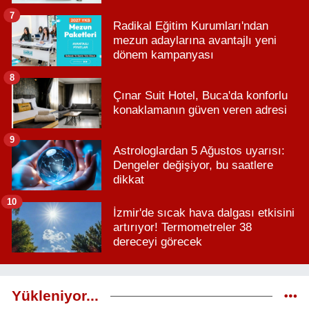
7
Radikal Eğitim Kurumları'ndan
mezun adaylarına avantajlı yeni
dönem kampanyası
8
Çınar Suit Hotel, Buca'da konforlu
konaklamanın güven veren adresi
9
Astrologlardan 5 Ağustos uyarısı:
Dengeler değişiyor, bu saatlere
dikkat
10
İzmir'de sıcak hava dalgası etkisini
artırıyor! Termometreler 38
dereceyi görecek
Yükleniyor...