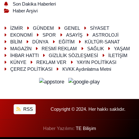
Son Dakika Haberleri
Haber Arşivi
İZMİR
GÜNDEM
GENEL
SİYASET
EKONOMİ
SPOR
ASAYİŞ
ASTROLOJİ
BİLİM
DÜNYA
EĞİTİM
KÜLTÜR-SANAT
MAGAZİN
RESMİ REKLAM
SAĞLIK
YAŞAM
İHBAR HATTI
GİZLİLİK SÖZLEŞMESİ
İLETİŞİM
KÜNYE
REKLAM VER
YAYIN POLİTİKASI
ÇEREZ POLİTİKASI
KVKK Aydınlatma Metni
RSS
Copyright © 2024. Her hakkı saklıdır.
Haber Yazılımı:
TE Bilişim