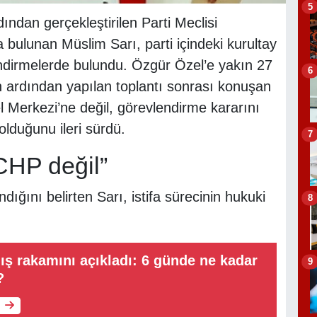
5
ndan gerçekleştirilen Parti Meclisi
 bulunan Müslim Sarı, parti içindeki kurultay
lendirmelerde bulundu. Özgür Özel’e yakın 27
6
nin ardından yapılan toplantı sonrası konuşan
l Merkezi’ne değil, görevlendirme kararını
lduğunu ileri sürdü.
7
 CHP değil”
ndığını belirten Sarı, istifa sürecinin hukuki
8
ğış rakamını açıkladı: 6 günde ne kadar
9
?