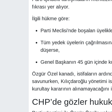
fıkrası yer alıyor.
İlgili hükme göre:
Parti Meclisi’nde boşalan üyelikl
Tüm yedek üyelerin çağrılmasına
düşerse,
Genel Başkanın 45 gün içinde ku
Özgür Özel kanadı, istifaların ardın
savunurken, Kılıçdaroğlu yönetimi 
kurultay kararının alınamayacağını il
CHP’de gözler hukuki