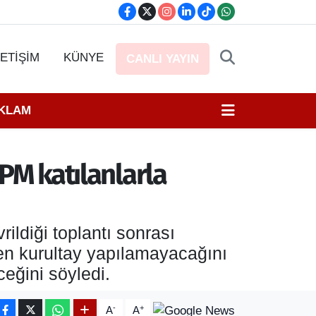
LETİŞİM
KÜNYE
CANLI YAYIN
EKLAM
 PM katılanlarla
rildiği toplantı sonrası
en kurultay yapılamayacağını
ceğini söyledi.
-
+
A
A