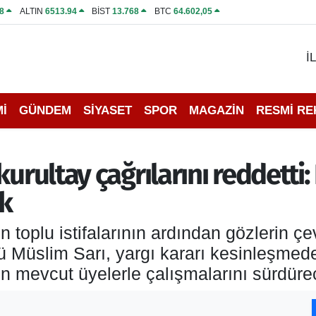
8
ALTIN
6513.94
BİST
13.768
BTC
64.602,05
İ
İ
GÜNDEM
SİYASET
SPOR
MAGAZİN
RESMİ R
kurultay çağrılarını reddetti:
k
 toplu istifalarının ardından gözlerin çev
 Müslim Sarı, yargı kararı kesinleşmed
in mevcut üyelerle çalışmalarını sürdüre