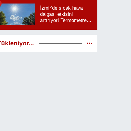
saatlere dikkat
İzmir'de sıcak hava
dalgası etkisini
artırıyor! Termometreler
38 dereceyi görecek
ükleniyor...