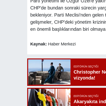
Parti yönetimi ile Özgür Özel’e yakın
CHP’de bundan sonraki sürecin yargı
bekleniyor. Parti Meclisi’nden gelen 
gelişmeler, CHP’deki yönetim krizi
en önemli başlıklarından biri olmay
Kaynak:
Haber Merkezi
EDITÖRÜN SEÇTIĞI
Christopher N
vizyonda!
EDITÖRÜN SEÇTIĞI
Akaryakıta ind