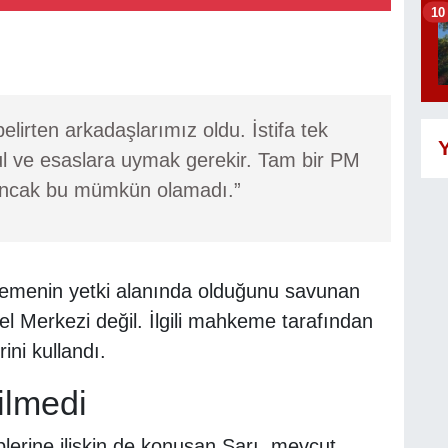
10
belirten arkadaşlarımız oldu. İstifa tek
Y
sul ve esaslara uymak gerekir. Tam bir PM
Ancak bu mümkün olamadı.”
hkemenin yetki alanında olduğunu savunan
l Merkezi değil. İlgili mahkeme tarafından
ini kullandı.
rilmedi
plerine ilişkin de konuşan Sarı, mevcut