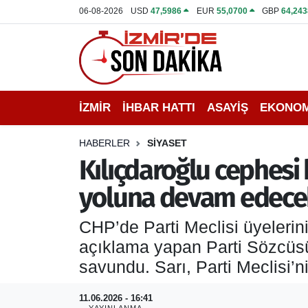
06-08-2026
USD
47,5986
EUR
55,0700
GBP
64,243
İZMİR
İzmir Nöbetçi Eczaneler
İHBAR HATTI
İzmir Hava Durumu
İZMİR
İHBAR HATTI
ASAYİŞ
EKONOM
DEPREM
İzmir Namaz Vakitleri
HABERLER
SİYASET
GENEL
İzmir Trafik Yoğunluk Haritası
Kılıçdaroğlu cephesi 
yoluna devam edece
EKONOMİ
Puan Durumu ve Fikstür
CHP’de Parti Meclisi üyelerinin
SİYASET
Tüm Manşetler
açıklama yapan Parti Sözcüsü
SPOR
Son Dakika Haberleri
savundu. Sarı, Parti Meclisi’n
ASAYİŞ
Haber Arşivi
11.06.2026 - 16:41
YAYINLANMA