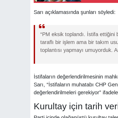
Sarı açıklamasında şunları söyledi:
“PM eksik toplandı. İstifa ettiğini 
taraflı bir işlem ama bir takım u
toplantısı yapmayı umuyorduk. 
İstifaların değerlendirilmesinin ma
Sarı, “İstifaların muhatabı CHP Gene
değerlendirilmeleri gerekiyor” ifadeler
Kurultay için tarih ve
Parti içinde olağanüstü kurultay tale