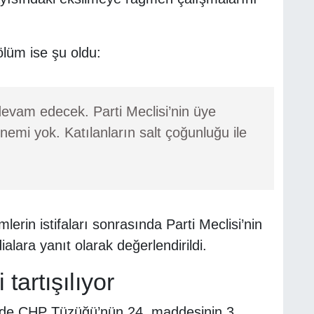
lüm ise şu oldu:
 devam edecek. Parti Meclisi’nin üye
nemi yok. Katılanların salt çoğunluğu ile
erin istifaları sonrasında Parti Meclisi’nin
alara yanıt olarak değerlendirildi.
artışılıyor
zinde CHP Tüzüğü’nün 24. maddesinin 3.