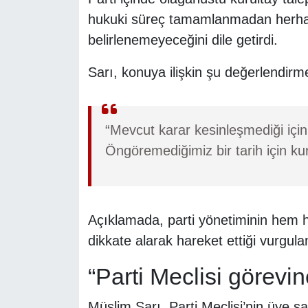
hukuki süreç tamamlanmadan herhang
belirlenemeyeceğini dile getirdi.
Sarı, konuya ilişkin şu değerlendirme
“Mevcut karar kesinleşmediği için
Öngöremediğimiz bir tarih için kur
Açıklamada, parti yönetiminin hem 
dikkate alarak hareket ettiği vurgula
“Parti Meclisi görev
Müslim Sarı, Parti Meclisi’nin üye 