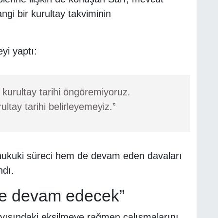
i bir kurultay takviminin
yi yaptı:
 kurultay tarihi öngöremiyoruz.
ultay tarihi belirleyemeyiz.”
hukuki süreci hem de devam eden davaları
ndı.
ine devam edecek”
sayısındaki eksilmeye rağmen çalışmalarını