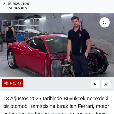
21.08.2025 - 10:01
YAYINLANMA
RESMİ REKLAM
Paylaş
-
+
A
A
13 Ağustos 2025 tarihinde Büyükçekmece'deki
bir otomobil tamircisine bırakılan Ferrari, motor
ustası tarafından araçtan gelen sesin nedenini