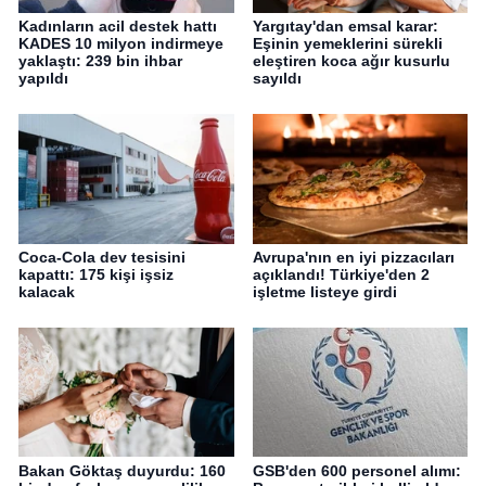
Kadınların acil destek hattı
Yargıtay'dan emsal karar:
KADES 10 milyon indirmeye
Eşinin yemeklerini sürekli
yaklaştı: 239 bin ihbar
eleştiren koca ağır kusurlu
yapıldı
sayıldı
Coca-Cola dev tesisini
Avrupa'nın en iyi pizzacıları
kapattı: 175 kişi işsiz
açıklandı! Türkiye'den 2
kalacak
işletme listeye girdi
Bakan Göktaş duyurdu: 160
GSB'den 600 personel alımı: