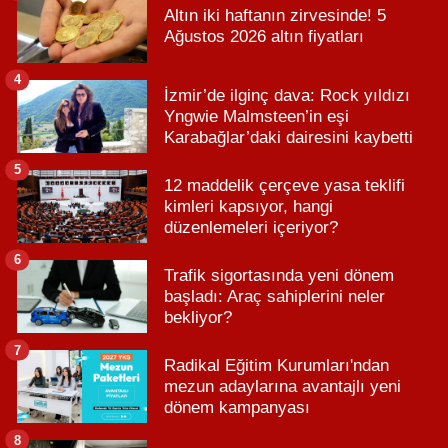
Altın iki haftanın zirvesinde! 5
Ağustos 2026 altın fiyatları
4
İzmir’de ilginç dava: Rock yıldızı
Yngwie Malmsteen’in eşi
Karabağlar’daki dairesini kaybetti
5
12 maddelik çerçeve yasa teklifi
kimleri kapsıyor, hangi
düzenlemeleri içeriyor?
6
Trafik sigortasında yeni dönem
başladı: Araç sahiplerini neler
bekliyor?
7
Radikal Eğitim Kurumları'ndan
mezun adaylarına avantajlı yeni
dönem kampanyası
8