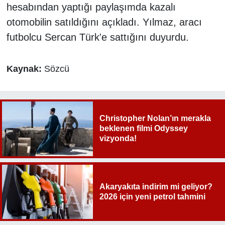
hesabından yaptığı paylaşımda kazalı
otomobilin satıldığını açıkladı. Yılmaz, aracı
futbolcu Sercan Türk'e sattığını duyurdu.
Kaynak:
Sözcü
Christopher Nolan’ın merakla
beklenen filmi Odyssey
vizyonda!
Akaryakıta indirim mi geliyor?
2026 için yeni petrol tahmini