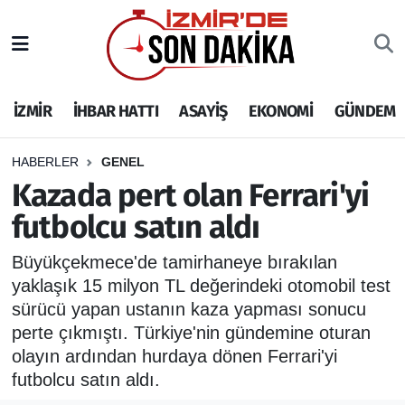
İZMİR
İzmir Nöbetçi Eczaneler
İZMİR
İHBAR HATTI
ASAYİŞ
EKONOMİ
GÜNDEM
İHBAR HATTI
İzmir Hava Durumu
DEPREM
İzmir Namaz Vakitleri
HABERLER
GENEL
Kazada pert olan Ferrari'yi
GENEL
İzmir Trafik Yoğunluk Haritası
futbolcu satın aldı
EKONOMİ
Puan Durumu ve Fikstür
Büyükçekmece'de tamirhaneye bırakılan
yaklaşık 15 milyon TL değerindeki otomobil test
SİYASET
Tüm Manşetler
sürücü yapan ustanın kaza yapması sonucu
perte çıkmıştı. Türkiye'nin gündemine oturan
SPOR
Son Dakika Haberleri
olayın ardından hurdaya dönen Ferrari'yi
futbolcu satın aldı.
ASAYİŞ
Haber Arşivi