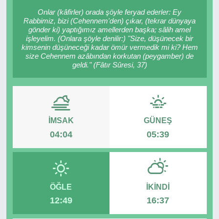
Onlar (kâfirler) orada şöyle feryad ederler: Ey
RESMİ REKLAM
Rabbimiz, bizi (Cehennem'den) çıkar, (tekrar dünyaya
gönder ki) yaptığımız amellerden başka; sâlih amel
işleyelim. (Onlara şöyle denilir:) "Size, düşünecek bir
kimsenin düşüneceği kadar ömür vermedik mi ki? Hem
size Cehennem azâbından korkutan (peygamber) de
geldi." (Fâtır Sûresi, 37)
İMSAK
GÜNEŞ
04:04
05:39
ÖĞLE
İKINDI
12:49
16:37