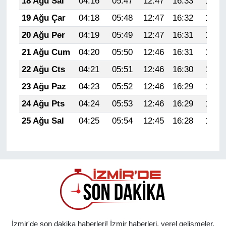
18 Ağu Sal
04:16
05:47
12:47
16:33
19:37
19 Ağu Çar
04:18
05:48
12:47
16:32
19:35
20 Ağu Per
04:19
05:49
12:47
16:31
19:34
21 Ağu Cum
04:20
05:50
12:46
16:31
19:33
22 Ağu Cts
04:21
05:51
12:46
16:30
19:31
23 Ağu Paz
04:23
05:52
12:46
16:29
19:30
24 Ağu Pts
04:24
05:53
12:46
16:29
19:28
25 Ağu Sal
04:25
05:54
12:45
16:28
19:27
İzmir'de son dakika haberleri! İzmir haberleri, yerel gelişmeler,