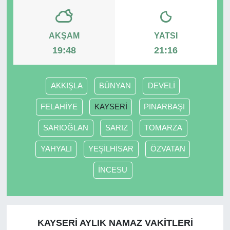
AKŞAM
YATSI
19:48
21:16
AKKIŞLA
BÜNYAN
DEVELİ
FELAHİYE
KAYSERİ
PINARBAŞI
SARIOĞLAN
SARIZ
TOMARZA
YAHYALI
YEŞİLHİSAR
ÖZVATAN
İNCESU
KAYSERİ AYLIK NAMAZ VAKITLERI