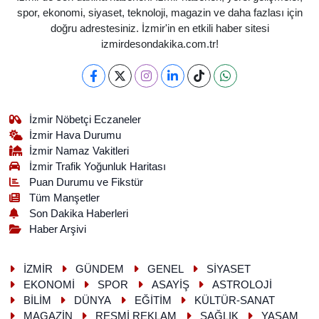
spor, ekonomi, siyaset, teknoloji, magazin ve daha fazlası için
doğru adrestesiniz. İzmir'in en etkili haber sitesi
izmirdesondakika.com.tr!
İzmir Nöbetçi Eczaneler
İzmir Hava Durumu
İzmir Namaz Vakitleri
İzmir Trafik Yoğunluk Haritası
Puan Durumu ve Fikstür
Tüm Manşetler
Son Dakika Haberleri
Haber Arşivi
İZMİR
GÜNDEM
GENEL
SİYASET
EKONOMİ
SPOR
ASAYİŞ
ASTROLOJİ
BİLİM
DÜNYA
EĞİTİM
KÜLTÜR-SANAT
MAGAZİN
RESMİ REKLAM
SAĞLIK
YAŞAM