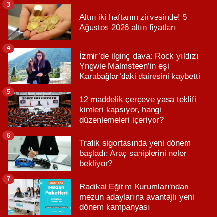
3
Altın iki haftanın zirvesinde! 5
Ağustos 2026 altın fiyatları
4
İzmir’de ilginç dava: Rock yıldızı
Yngwie Malmsteen’in eşi
Karabağlar’daki dairesini kaybetti
5
12 maddelik çerçeve yasa teklifi
kimleri kapsıyor, hangi
düzenlemeleri içeriyor?
6
Trafik sigortasında yeni dönem
başladı: Araç sahiplerini neler
bekliyor?
7
Radikal Eğitim Kurumları'ndan
mezun adaylarına avantajlı yeni
dönem kampanyası