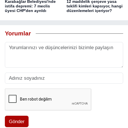
Karabağlar Belediyesi'nde
12 maddelik çerçeve yasa
istifa depremi: 7 meclis
teklifi kimleri kapsıyor, hangi
üyesi CHP'den ayrıldı
düzenlemeleri içeriyor?
Yorumlar
Gönder