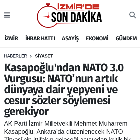
İZMİR
İzmir Nöbetçi Eczaneler
İZMİR
İHBAR HATTI
ASAYİŞ
EKONOMİ
GÜNDEM
İHBAR HATTI
İzmir Hava Durumu
DEPREM
İzmir Namaz Vakitleri
HABERLER
SİYASET
Kasapoğlu'ndan NATO 3.0
GENEL
İzmir Trafik Yoğunluk Haritası
Vurgusu: NATO’nun artık
dünyaya dair yepyeni ve
EKONOMİ
Puan Durumu ve Fikstür
cesur sözler söylemesi
SİYASET
Tüm Manşetler
gerekiyor
SPOR
Son Dakika Haberleri
AK Parti İzmir Milletvekili Mehmet Muharrem
Kasapoğlu, Ankara’da düzenlenecek NATO
ASAYİŞ
Haber Arşivi
Zirvesi’nin ittifakın geleceği açısından kritik bir