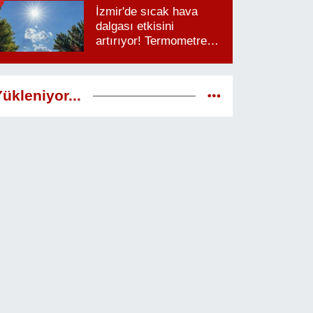
İzmir'de sıcak hava
dalgası etkisini
artırıyor! Termometreler
38 dereceyi görecek
ükleniyor...