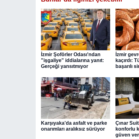
İzmir Şoförler Odası'ndan
İzmir gevre
"işgaliye" iddialarına yanıt:
kaçırdı: T
Gerçeği yansıtmıyor
başarılı si
Karşıyaka'da asfalt ve parke
Çınar Suit
onarımları aralıksız sürüyor
konforlu 
güven ver