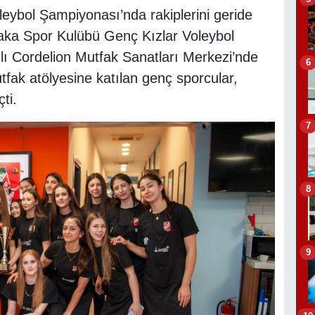
eybol Şampiyonası’nda rakiplerini geride
ıyaka Spor Kulübü Genç Kızlar Voleybol
lı Cordelion Mutfak Sanatları Merkezi’nde
6
tfak atölyesine katılan genç sporcular,
ti.
7
8
9