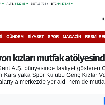
4
ALTIN
6527.85
BİST
13.703
BTC
64.475,47
İ
İ
GÜNDEM
SİYASET
SPOR
MAGAZİN
RESMİ R
on kızları mutfak atölyesind
 Kent A.Ş. bünyesinde faaliyet gösteren 
n Karşıyaka Spor Kulübü Genç Kızlar Vol
arıyla merkezde yer aldı hem de mutfak 