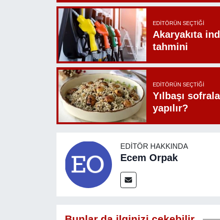
EDITÖRÜN SEÇTIĞI
Akaryakıta ind
tahmini
EDITÖRÜN SEÇTIĞI
Yılbaşı sofrala
yapılır?
EDITÖR HAKKINDA
Ecem Orpak
Bunlar da ilginizi çekebilir