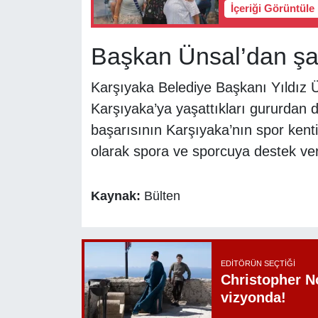
İçeriği Görüntüle
Başkan Ünsal’dan şa
Karşıyaka Belediye Başkanı Yıldız Ü
Karşıyaka’ya yaşattıkları gururdan d
başarısının Karşıyaka’nın spor kenti 
olarak spora ve sporcuya destek ver
Kaynak:
Bülten
EDITÖRÜN SEÇTIĞI
Christopher N
vizyonda!