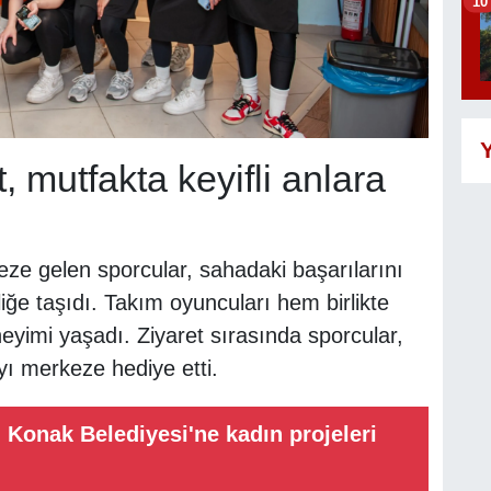
10
Y
, mutfakta keyifli anlara
eze gelen sporcular, sahadaki başarılarını
iğe taşıdı. Takım oyuncuları hem birlikte
eyimi yaşadı. Ziyaret sırasında sporcular,
ı merkeze hediye etti.
Konak Belediyesi'ne kadın projeleri