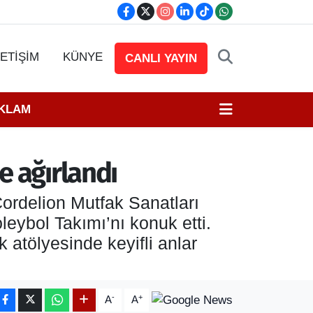
LETİŞİM
KÜNYE
CANLI YAYIN
EKLAM
e ağırlandı
Cordelion Mutfak Sanatları
eybol Takımı’nı konuk etti.
atölyesinde keyifli anlar
-
+
A
A