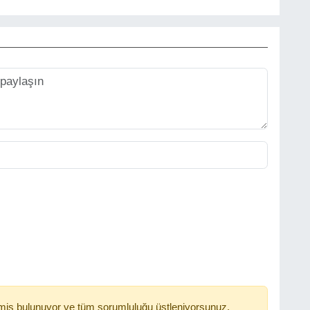
miş bulunuyor ve tüm sorumluluğu üstleniyorsunuz.