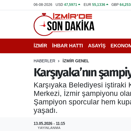
06-08-2026
USD
47,5971
EUR
55,1336
GBP
64,253
İZMİR
İzmir Nöbetçi Eczaneler
İHBAR HATTI
İzmir Hava Durumu
İZMİR
İHBAR HATTI
ASAYİŞ
EKONOM
DEPREM
İzmir Namaz Vakitleri
HABERLER
İZMİR GENEL
GENEL
İzmir Trafik Yoğunluk Haritası
Karşıyaka’nın şampiy
EKONOMİ
Puan Durumu ve Fikstür
Karşıyaka Belediyesi iştiraki
Merkezi, İzmir şampiyonu ola
SİYASET
Tüm Manşetler
Şampiyon sporcular hem kupal
yaşadı.
SPOR
Son Dakika Haberleri
13.05.2026 - 11:15
ASAYİŞ
Haber Arşivi
YAYINLANMA