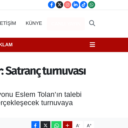
LETİŞİM
KÜNYE
CANLI YAYIN
EKLAM
: Satranç turnuvası
onu Eslem Tolan’ın talebi
gerçekleşecek turnuvaya
-
+
A
A