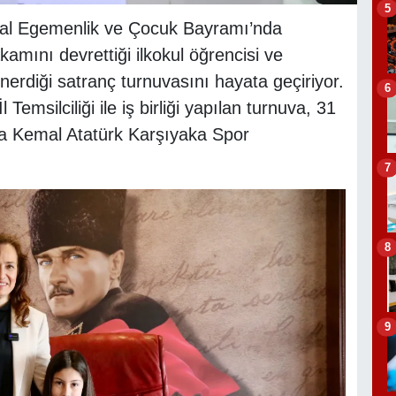
5
sal Egemenlik ve Çocuk Bayramı’nda
amını devrettiği ilkokul öğrencisi ve
erdiği satranç turnuvasını hayata geçiriyor.
6
emsilciliği ile iş birliği yapılan turnuva, 31
fa Kemal Atatürk Karşıyaka Spor
7
8
9