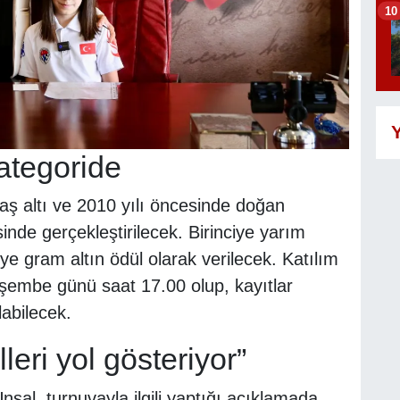
10
Y
ategoride
yaş altı ve 2010 yılı öncesinde doğan
sinde gerçekleştirilecek. Birinciye yarım
üye gram altın ödül olarak verilecek. Katılım
rşembe günü saat 17.00 olup, kayıtlar
labilecek.
eri yol gösteriyor”
sal, turnuvayla ilgili yaptığı açıklamada,