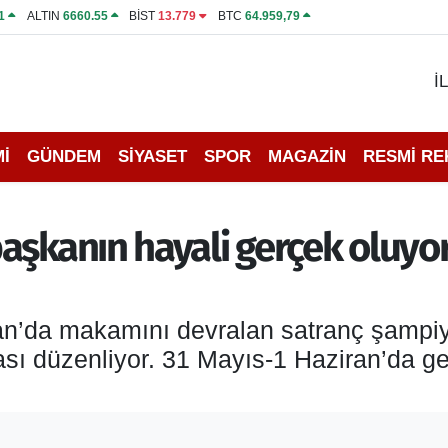
1
ALTIN
6660.55
BİST
13.779
BTC
64.959,79
İ
İ
GÜNDEM
SİYASET
SPOR
MAGAZİN
RESMİ R
aşkanın hayali gerçek oluyor
an’da makamını devralan satranç şampiy
vası düzenliyor. 31 Mayıs-1 Haziran’da 