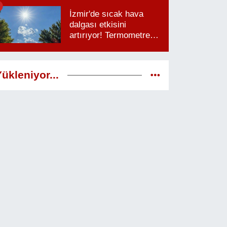
saatlere dikkat
İzmir'de sıcak hava
dalgası etkisini
artırıyor! Termometreler
38 dereceyi görecek
ükleniyor...