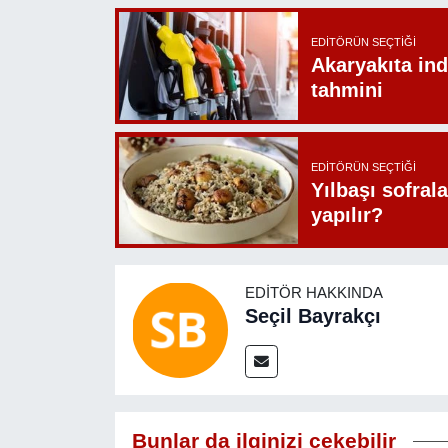
EDITÖRÜN SEÇTIĞI
Akaryakıta ind
tahmini
EDITÖRÜN SEÇTIĞI
Yılbaşı sofrala
yapılır?
EDITÖR HAKKINDA
Seçil Bayrakçı
Bunlar da ilginizi çekebilir