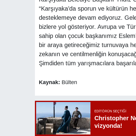
“Karşıyaka’da sporun ve kültürün he
desteklemeye devam ediyoruz. Gelece
bizlere yol gösteriyor. Avrupa ve T
sahip olan çocuk başkanımız Eslem’in
bir araya getireceğimiz turnuvaya her
zekanın ve centilmenliğin konuşaca
Şimdiden tüm yarışmacılara başarıla
Kaynak:
Bülten
EDITÖRÜN SEÇTIĞI
Christopher N
vizyonda!