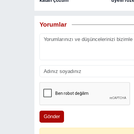
katan çözüm
üyesi roze
Yorumlar
Gönder