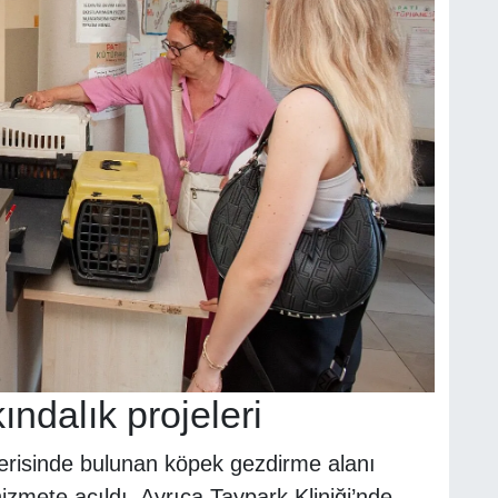
ındalık projeleri
risinde bulunan köpek gezdirme alanı
zmete açıldı. Ayrıca Taypark Kliniği’nde