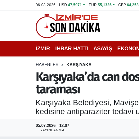
06-08-2026
USD
47,5971
EUR
55,1336
GBP
64,253
İZMİR
İzmir Nöbetçi Eczaneler
İHBAR HATTI
İzmir Hava Durumu
İZMİR
İHBAR HATTI
ASAYİŞ
EKONOM
DEPREM
İzmir Namaz Vakitleri
HABERLER
KARŞIYAKA
GENEL
İzmir Trafik Yoğunluk Haritası
Karşıyaka’da can dost
taraması
EKONOMİ
Puan Durumu ve Fikstür
Karşıyaka Belediyesi, Mavişe
SİYASET
Tüm Manşetler
kedisine antiparaziter tedavi
SPOR
Son Dakika Haberleri
05.07.2026 - 12:07
YAYINLANMA
ASAYİŞ
Haber Arşivi