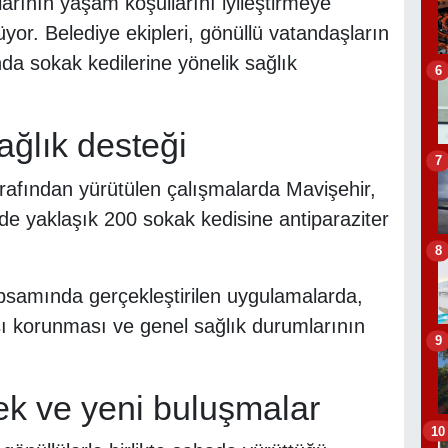
arının yaşam koşullarını iyileştirmeye
yor. Belediye ekipleri, gönüllü vatandaşların
ında sokak kedilerine yönelik sağlık
6
ağlık desteği
7
tarafından yürütülen çalışmalarda Mavişehir,
e yaklaşık 200 sokak kedisine antiparaziter
8
apsamında gerçekleştirilen uygulamalarda,
şı korunması ve genel sağlık durumlarının
9
k ve yeni buluşmalar
10