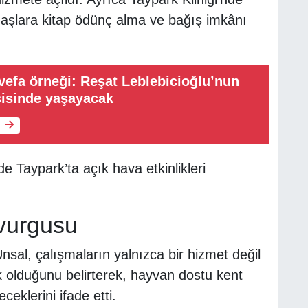
ndaşlara kitap ödünç alma ve bağış imkânı
vefa örneği: Reşat Leblebicioğlu’nun
sisinde yaşayacak
Taypark’ta açık hava etkinlikleri
 vurgusu
sal, çalışmaların yalnızca bir hizmet değil
 olduğunu belirterek, hayvan dostu kent
klerini ifade etti.