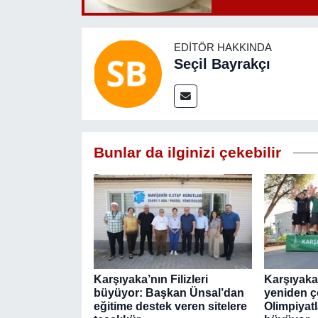
EDITÖR HAKKINDA
Seçil Bayrakçı
Bunlar da ilginizi çekebilir
Karşıyaka’nın Filizleri
Karşıyaka
büyüyor: Başkan Ünsal’dan
yeniden ç
eğitime destek veren sitelere
Olimpiyat