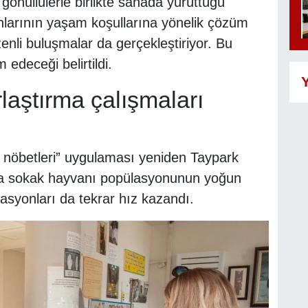
gönüllülerle birlikte sahada yürüttüğü
nlarının yaşam koşullarına yönelik çözüm
enli buluşmalar da gerçekleştiriyor. Bu
edeceği belirtildi.
Y
rlaştırma çalışmaları
 nöbetleri” uygulaması yeniden Taypark
da sokak hayvanı popülasyonunun yoğun
asyonları da tekrar hız kazandı.