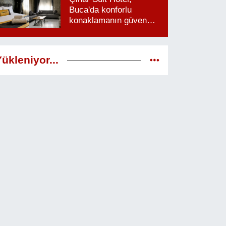
Buca'da konforlu
konaklamanın güven
veren adresi
ükleniyor...