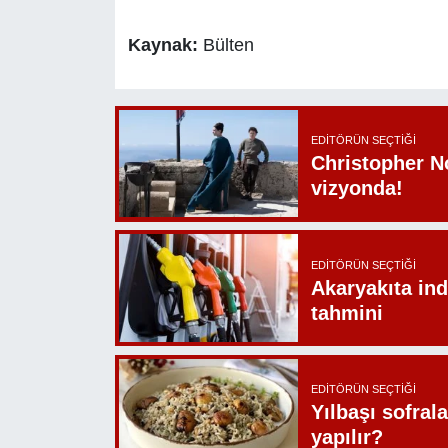
Kaynak:
Bülten
EDITÖRÜN SEÇTIĞI
Christopher N
vizyonda!
EDITÖRÜN SEÇTIĞI
Akaryakıta ind
tahmini
EDITÖRÜN SEÇTIĞI
Yılbaşı sofrala
yapılır?