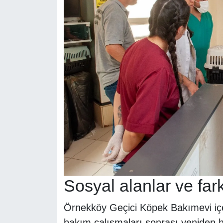
Sosyal alanlar ve fark
Örnekköy Geçici Köpek Bakımevi içe
bakım çalışmaları sonrası yeniden hi