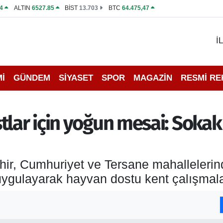
4
ALTIN
6527.85
BİST
13.703
BTC
64.475,47
İ
İ
GÜNDEM
SİYASET
SPOR
MAGAZİN
RESMİ R
lar için yoğun mesai: Sokak 
hir, Cumhuriyet ve Tersane mahalleleri
 uygulayarak hayvan dostu kent çalışmala