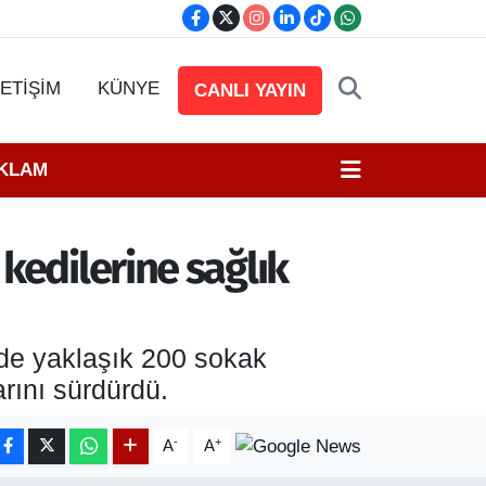
LETİŞİM
KÜNYE
CANLI YAYIN
EKLAM
kedilerine sağlık
nde yaklaşık 200 sokak
rını sürdürdü.
-
+
A
A