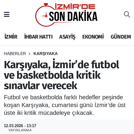
İZMİR
İzmir Nöbetçi Eczaneler
İZMİR
İHBAR HATTI
ASAYİŞ
EKONOMİ
GÜNDEM
İHBAR HATTI
İzmir Hava Durumu
DEPREM
İzmir Namaz Vakitleri
HABERLER
KARŞIYAKA
Karşıyaka, İzmir’de futbol
GENEL
İzmir Trafik Yoğunluk Haritası
ve basketbolda kritik
sınavlar verecek
EKONOMİ
Puan Durumu ve Fikstür
Futbol ve basketbolda farklı hedefler peşinde
SİYASET
Tüm Manşetler
koşan Karşıyaka, cumartesi günü İzmir’de üst
üste iki kritik mücadeleye çıkacak.
SPOR
Son Dakika Haberleri
12.03.2026 - 13:17
ASAYİŞ
Haber Arşivi
YAYINLANMA