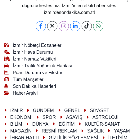
doğru adrestesiniz. İzmir'in en etkili haber sitesi
izmirdesondakika.com.tr!
İzmir Nöbetçi Eczaneler
İzmir Hava Durumu
İzmir Namaz Vakitleri
İzmir Trafik Yoğunluk Haritası
Puan Durumu ve Fikstür
Tüm Manşetler
Son Dakika Haberleri
Haber Arşivi
İZMİR
GÜNDEM
GENEL
SİYASET
EKONOMİ
SPOR
ASAYİŞ
ASTROLOJİ
BİLİM
DÜNYA
EĞİTİM
KÜLTÜR-SANAT
MAGAZİN
RESMİ REKLAM
SAĞLIK
YAŞAM
İHBAR HATTI
GİZLİLİK SÖZLEŞMESİ
İLETİŞİM