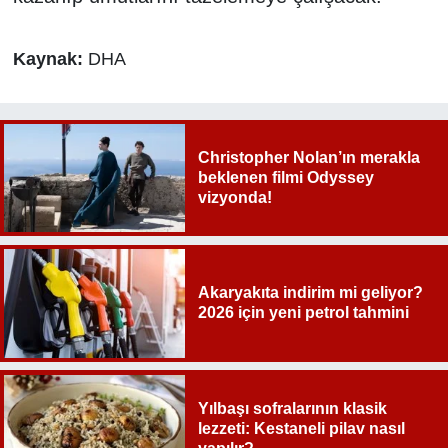
Kaynak:
DHA
Christopher Nolan’ın merakla
beklenen filmi Odyssey
vizyonda!
Akaryakıta indirim mi geliyor?
2026 için yeni petrol tahmini
Yılbaşı sofralarının klasik
lezzeti: Kestaneli pilav nasıl