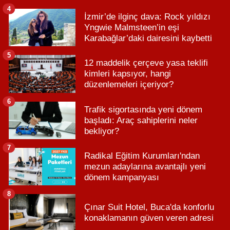
4
İzmir’de ilginç dava: Rock yıldızı
Yngwie Malmsteen’in eşi
Karabağlar’daki dairesini kaybetti
5
12 maddelik çerçeve yasa teklifi
kimleri kapsıyor, hangi
düzenlemeleri içeriyor?
6
Trafik sigortasında yeni dönem
başladı: Araç sahiplerini neler
bekliyor?
7
Radikal Eğitim Kurumları'ndan
mezun adaylarına avantajlı yeni
dönem kampanyası
8
Çınar Suit Hotel, Buca'da konforlu
konaklamanın güven veren adresi