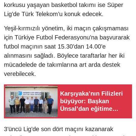
korkusu yaşayan basketbol takımı ise Süper
Lig’de Türk Telekom’u konuk edecek.
Yeşil-kırmızılı yönetim, iki maçın çakışmaması
için Türkiye Futbol Federasyonu’na başvurarak
futbol maçının saat 15.30’dan 14.00’e
alınmasını sağladı. Böylece taraftarlar her iki
mücadelede de takımlarına art arda destek
verebilecek.
Karşıyaka’nın Filizleri
büyüyor: Başkan
Ünsal’dan eğitime
destek veren sitelere
teşekkür
3’üncü Lig’de son dört maçını kazanarak