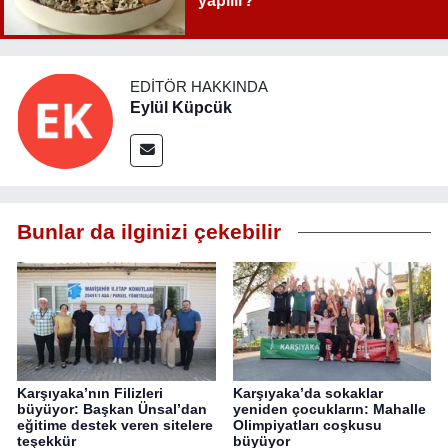
yapılır?
EDITÖR HAKKINDA
Eylül Küpcük
Bunlar da ilginizi çekebilir
Karşıyaka’nın Filizleri
Karşıyaka’da sokaklar
büyüyor: Başkan Ünsal’dan
yeniden çocukların: Mahalle
eğitime destek veren sitelere
Olimpiyatları coşkusu
teşekkür
büyüyor