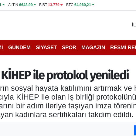
1
ALTIN
6648.99
BİST
13.779
BTC
64.960,21
İ
İ
GÜNDEM
SİYASET
SPOR
MAGAZİN
RESMİ R
KİHEP ile protokol yeniledi
ın sosyal hayata katılımını artırmak ve 
yla KİHEP ile olan iş birliği protokolünü
arını bir adım ileriye taşıyan imza töre
n kadınlara sertifikaları takdim edildi.