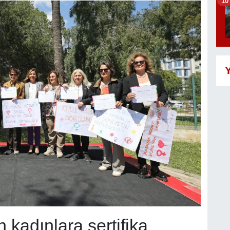
10
Y
kadınlara sertifika