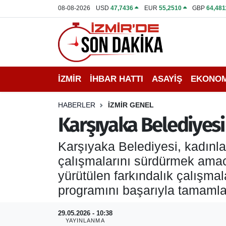
08-08-2026
USD
47,7436
EUR
55,2510
GBP
64,481
İZMİR
İzmir Nöbetçi Eczaneler
İHBAR HATTI
İzmir Hava Durumu
İZMİR
İHBAR HATTI
ASAYİŞ
EKONOM
DEPREM
İzmir Namaz Vakitleri
HABERLER
İZMİR GENEL
GENEL
İzmir Trafik Yoğunluk Haritası
Karşıyaka Belediyesi 
EKONOMİ
Puan Durumu ve Fikstür
Karşıyaka Belediyesi, kadınlar
çalışmalarını sürdürmek amacı
SİYASET
Tüm Manşetler
yürütülen farkındalık çalışmal
programını başarıyla tamamlaya
SPOR
Son Dakika Haberleri
29.05.2026 - 10:38
ASAYİŞ
Haber Arşivi
YAYINLANMA