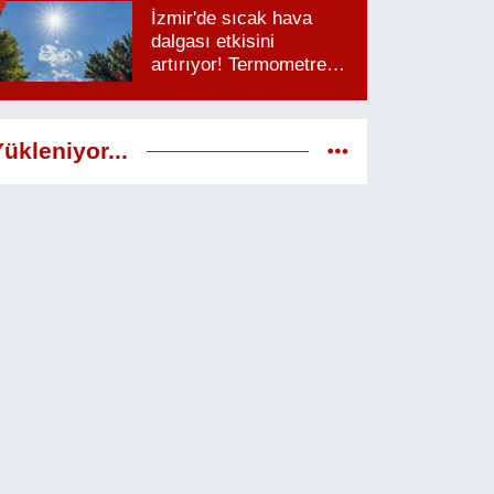
İzmir'de sıcak hava
dalgası etkisini
artırıyor! Termometreler
38 dereceyi görecek
ükleniyor...