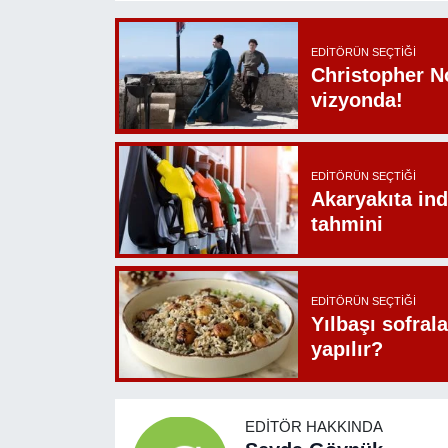
EDITÖRÜN SEÇTIĞI
Christopher N
vizyonda!
EDITÖRÜN SEÇTIĞI
Akaryakıta ind
tahmini
EDITÖRÜN SEÇTIĞI
Yılbaşı sofrala
yapılır?
EDITÖR HAKKINDA