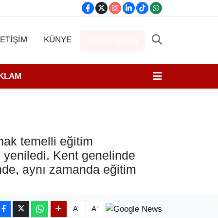
LETİŞİM
KÜNYE
CANLI YAYIN
EKLAM
hak temelli eğitim
 yeniledi. Kent genelinde
ninde, aynı zamanda eğitim
-
+
A
A