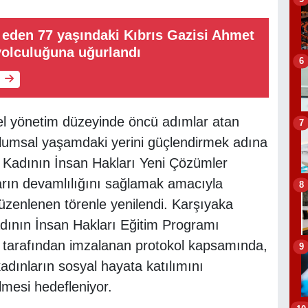
t eden 77 yaşındaki Kıbrıs Gazisi Ahmet
yolculuğuna uğurlandı
6
yerel yönetim düzeyinde öncü adımlar atan
7
plumsal yaşamdaki yerini güçlendirmek adına
tı. Kadının İnsan Hakları Yeni Çözümler
ların devamlılığını sağlamak amacıyla
8
 düzenlenen törenle yenilendi. Karşıyaka
adının İnsan Hakları Eğitim Programı
tarafından imzalanan protokol kapsamında,
9
kadınların sosyal hayata katılımını
lmesi hedefleniyor.