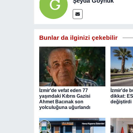
Şeyda Göynük
Bunlar da ilginizi çekebilir
İzmir'de vefat eden 77
İzmir'de b
yaşındaki Kıbrıs Gazisi
dikkat: E
Ahmet Bacınak son
değiştirdi
yolculuğuna uğurlandı