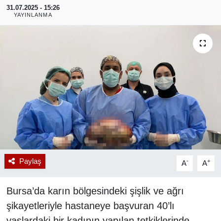
31.07.2025 - 15:26
YAYINLANMA
RESMİ REKLAM
Paylaş
-
+
A
A
Bursa’da karın bölgesindeki şişlik ve ağrı
şikayetleriyle hastaneye başvuran 40’lı
yaşlardaki bir kadının yapılan tetkiklerinde,