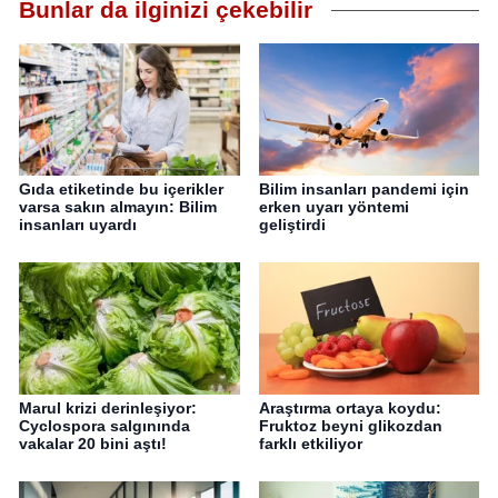
Bunlar da ilginizi çekebilir
Gıda etiketinde bu içerikler
Bilim insanları pandemi için
varsa sakın almayın: Bilim
erken uyarı yöntemi
insanları uyardı
geliştirdi
Marul krizi derinleşiyor:
Araştırma ortaya koydu:
Cyclospora salgınında
Fruktoz beyni glikozdan
vakalar 20 bini aştı!
farklı etkiliyor