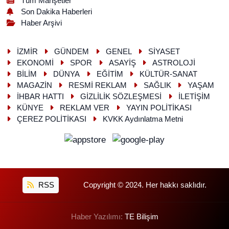
Tüm Manşetler
Son Dakika Haberleri
Haber Arşivi
İZMİR
GÜNDEM
GENEL
SİYASET
EKONOMİ
SPOR
ASAYİŞ
ASTROLOJİ
BİLİM
DÜNYA
EĞİTİM
KÜLTÜR-SANAT
MAGAZİN
RESMİ REKLAM
SAĞLIK
YAŞAM
İHBAR HATTI
GİZLİLİK SÖZLEŞMESİ
İLETİŞİM
KÜNYE
REKLAM VER
YAYIN POLİTİKASI
ÇEREZ POLİTİKASI
KVKK Aydınlatma Metni
RSS
Copyright © 2024. Her hakkı saklıdır.
Haber Yazılımı:
TE Bilişim