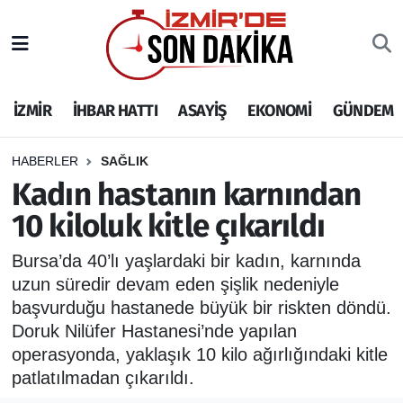
İZMİR
İzmir Nöbetçi Eczaneler
İZMİR
İHBAR HATTI
ASAYİŞ
EKONOMİ
GÜNDEM
İHBAR HATTI
İzmir Hava Durumu
DEPREM
İzmir Namaz Vakitleri
HABERLER
SAĞLIK
Kadın hastanın karnından
GENEL
İzmir Trafik Yoğunluk Haritası
10 kiloluk kitle çıkarıldı
EKONOMİ
Puan Durumu ve Fikstür
Bursa’da 40’lı yaşlardaki bir kadın, karnında
uzun süredir devam eden şişlik nedeniyle
SİYASET
Tüm Manşetler
başvurduğu hastanede büyük bir riskten döndü.
Doruk Nilüfer Hastanesi’nde yapılan
SPOR
Son Dakika Haberleri
operasyonda, yaklaşık 10 kilo ağırlığındaki kitle
patlatılmadan çıkarıldı.
ASAYİŞ
Haber Arşivi