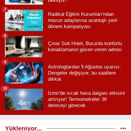
bekliyor?
7
Radikal Eğitim Kurumları'ndan
mezun adaylarına avantajlı yeni
dönem kampanyası
8
Çınar Suit Hotel, Buca'da konforlu
konaklamanın güven veren adresi
9
Astrologlardan 5 Ağustos uyarısı:
Dengeler değişiyor, bu saatlere
dikkat
10
İzmir'de sıcak hava dalgası etkisini
artırıyor! Termometreler 38
dereceyi görecek
Yükleniyor...