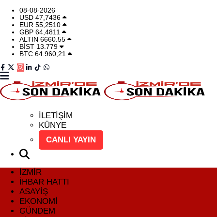
08-08-2026
USD
47,7436
EUR
55,2510
GBP
64,4811
İZMİR
İzmir Nöbetçi Eczaneler
ALTIN
6660.55
BİST
13.779
BTC
64.960,21
İHBAR HATTI
İzmir Hava Durumu
DEPREM
İzmir Namaz Vakitleri
GENEL
İzmir Trafik Yoğunluk Haritası
İLETİŞİM
KÜNYE
EKONOMİ
Puan Durumu ve Fikstür
CANLI YAYIN
SİYASET
Tüm Manşetler
İZMİR
İHBAR HATTI
SPOR
Son Dakika Haberleri
ASAYİŞ
EKONOMİ
ASAYİŞ
Haber Arşivi
GÜNDEM