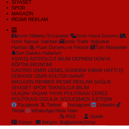
SİYASET
SPOR
RESMİ REKLAM
MAGAZİN
RESMİ REKLAM
İzmir Nöbetçi Eczaneler
İzmir Hava Durumu
İzmir Namaz Vakitleri
İzmir Trafik Yoğunluk
Haritası
Puan Durumu ve Fikstür
Tüm Manşetler
Son Dakika Haberleri
ASAYİŞ
ASTROLOJİ
BİLİM
DEPREM
DÜNYA
EĞİTİM
EKONOMİ
GASTRO İZMİR
GENEL
GÜNDEM
İHBAR HATTI
İŞ
DÜNYASI
İZMİR
KÜLTÜR-SANAT
MAGAZİN
REHBER
RESMİ REKLAM
SAĞLIK
SİYASET
SPOR
TEKNOLOJİ-BİLİM
ULAŞIM
YAŞAM
YAYIN POLİTİKASI
ÇEREZ
POLİTİKASI
GİZLİLİK SÖZLEŞMESİ
İLETİŞİM
Facebook
Twitter
Instagram
Linkedin
Tiktok
WhatsApp İhbar Hattı
RSS
Üyelik
Künye
İletişim
Bağlantıları
Girişi