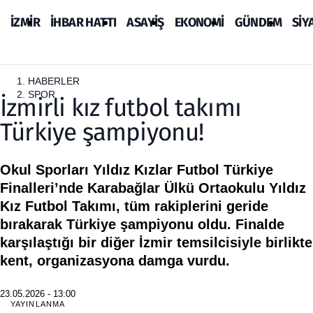
İZMİR
İHBAR HATTI
ASAYİŞ
EKONOMİ
GÜNDEM
SİY
HABERLER
SPOR
İzmirli kız futbol takımı
Türkiye şampiyonu!
Okul Sporları Yıldız Kızlar Futbol Türkiye
Finalleri’nde Karabağlar Ülkü Ortaokulu Yıldız
Kız Futbol Takımı, tüm rakiplerini geride
bırakarak Türkiye şampiyonu oldu. Finalde
karşılaştığı bir diğer İzmir temsilcisiyle birlikte
kent, organizasyona damga vurdu.
23.05.2026 - 13:00
YAYINLANMA