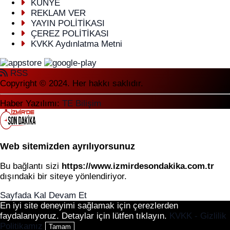
KÜNYE
REKLAM VER
YAYIN POLİTİKASI
ÇEREZ POLİTİKASI
KVKK Aydınlatma Metni
RSS
Copyright © 2024. Her hakkı saklıdır.
Haber Yazılımı:
TE Bilişim
Web sitemizden ayrılıyorsunuz
Bu bağlantı sizi
https://www.izmirdesondakika.com.tr
dışındaki bir siteye yönlendiriyor.
Sayfada Kal
Devam Et
En iyi site deneyimi sağlamak için çerezlerden
faydalanıyoruz. Detaylar için lütfen tıklayın.
KVKK - Gizlilik
Politikamız
Tamam