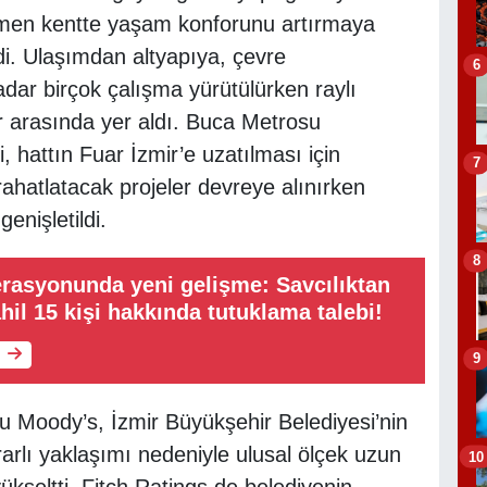
men kentte yaşam konforunu artırmaya
ldi. Ulaşımdan altyapıya, çevre
6
adar birçok çalışma yürütülürken raylı
ar arasında yer aldı. Buca Metrosu
, hattın Fuar İzmir’e uzatılması için
7
i rahatlatacak projeler devreye alınırken
enişletildi.
8
rasyonunda yeni gelişme: Savcılıktan
hil 15 kişi hakkında tutuklama talebi!
9
u Moody’s, İzmir Büyükşehir Belediyesi’nin
rarlı yaklaşımı nedeniyle ulusal ölçek uzun
10