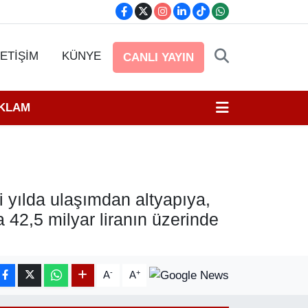
LETİŞİM
KÜNYE
CANLI YAYIN
EKLAM
i yılda ulaşımdan altyapıya,
 42,5 milyar liranın üzerinde
-
+
A
A