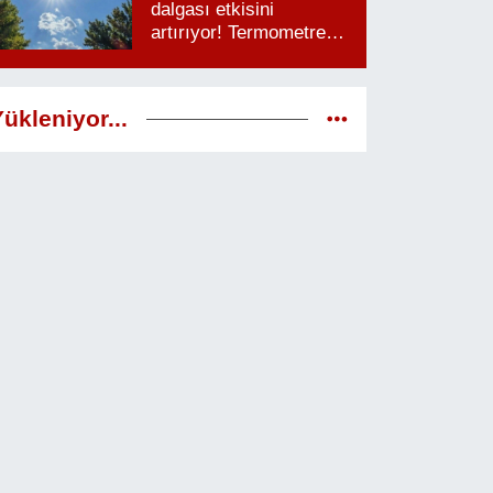
dalgası etkisini
artırıyor! Termometreler
38 dereceyi görecek
ükleniyor...