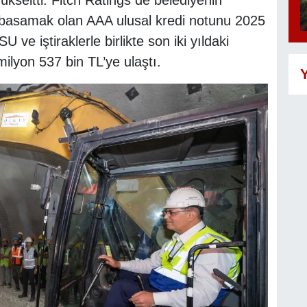
ükseltti. Fitch Ratings de belediyenin
st basamak olan AAA ulusal kredi notunu 2025
 ve iştiraklerle birlikte son iki yıldaki
milyon 537 bin TL’ye ulaştı.
Y