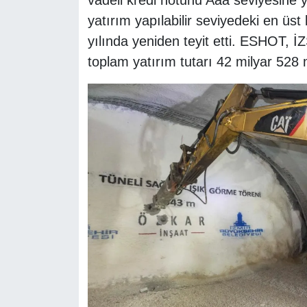
vadeli kredi notunu Aaa seviyesine y
yatırım yapılabilir seviyedeki en ü
yılında yeniden teyit etti. ESHOT, İZSU
toplam yatırım tutarı 42 milyar 528 