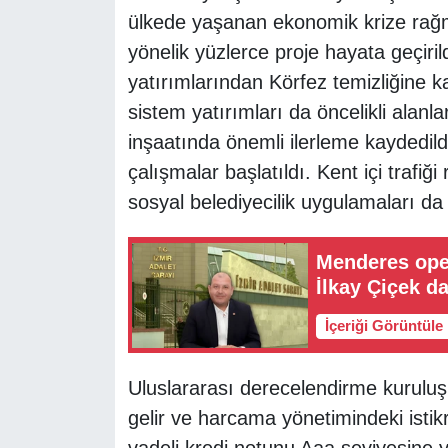
ülkede yaşanan ekonomik krize rağ
yönelik yüzlerce proje hayata geçiri
yatırımlarından Körfez temizliğine k
sistem yatırımları da öncelikli alanl
inşaatında önemli ilerleme kaydedildi
çalışmalar başlatıldı. Kent içi trafiğ
sosyal belediyecilik uygulamaları da g
Menderes ope
İlkay Çiçek da
İçeriği Görüntüle
Uluslararası derecelendirme kuruluş
gelir ve harcama yönetimindeki istik