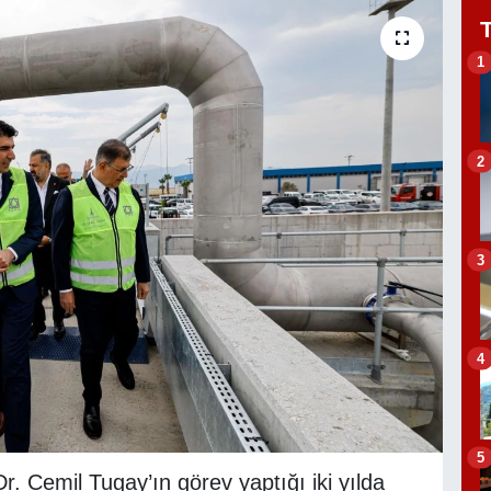
1
2
3
4
5
. Cemil Tugay’ın görev yaptığı iki yılda