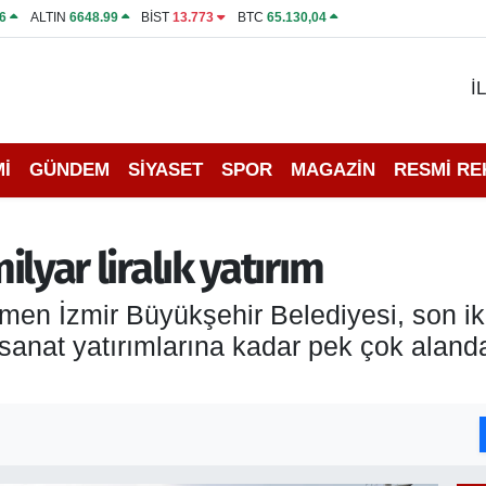
6
ALTIN
6648.99
BİST
13.773
BTC
65.130,04
İ
İ
GÜNDEM
SİYASET
SPOR
MAGAZİN
RESMİ R
milyar liralık yatırım
ğmen İzmir Büyükşehir Belediyesi, son ik
-sanat yatırımlarına kadar pek çok alanda