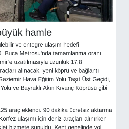
 büyük hamle
lebilir ve entegre ulaşım hedefi
rdü. Buca Metrosu’nda tamamlanma oranı
mir’e uzatılmasıyla uzunluk 17,8
açları alınacak, yeni köprü ve bağlantı
k. Gaziemir Hava Eğitim Yolu Taşıt Üst Geçidi,
 Yolu ve Bayraklı Akın Kıvanç Köprüsü gibi
125 araç eklendi. 90 dakika ücretsiz aktarma
örfez ulaşımı için deniz araçları alınırken
klet hizmete sunuldu. Kent genelinde yol,