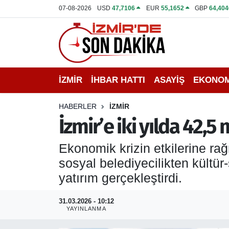
07-08-2026
USD
47,7106
EUR
55,1652
GBP
64,404
İZMİR
İzmir Nöbetçi Eczaneler
İHBAR HATTI
İzmir Hava Durumu
İZMİR
İHBAR HATTI
ASAYİŞ
EKONOM
DEPREM
İzmir Namaz Vakitleri
HABERLER
İZMİR
GENEL
İzmir Trafik Yoğunluk Haritası
İzmir’e iki yılda 42,5 
EKONOMİ
Puan Durumu ve Fikstür
Ekonomik krizin etkilerine ra
sosyal belediyecilikten kültür
SİYASET
Tüm Manşetler
yatırım gerçekleştirdi.
SPOR
Son Dakika Haberleri
31.03.2026 - 10:12
YAYINLANMA
ASAYİŞ
Haber Arşivi