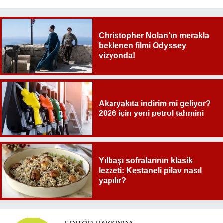
Christopher Nolan’ın merakla
beklenen filmi Odyssey
vizyonda!
Akaryakıta indirim mi geliyor?
2026 için yeni petrol tahmini
Yılbaşı sofralarının klasik
lezzeti: Kestaneli pilav nasıl
yapılır?