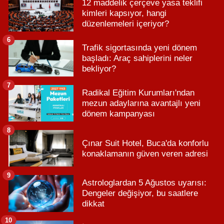
12 maddelik çerçeve yasa teklifi
kimleri kapsıyor, hangi
düzenlemeleri içeriyor?
6
Trafik sigortasında yeni dönem
başladı: Araç sahiplerini neler
bekliyor?
7
Radikal Eğitim Kurumları'ndan
mezun adaylarına avantajlı yeni
dönem kampanyası
8
Çınar Suit Hotel, Buca'da konforlu
konaklamanın güven veren adresi
9
Astrologlardan 5 Ağustos uyarısı:
Dengeler değişiyor, bu saatlere
dikkat
10