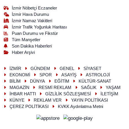
İzmir Nöbetçi Eczaneler
İzmir Hava Durumu
İzmir Namaz Vakitleri
İzmir Trafik Yoğunluk Haritası
Puan Durumu ve Fikstür
Tüm Manşetler
Son Dakika Haberleri
Haber Arşivi
İZMİR
GÜNDEM
GENEL
SİYASET
EKONOMİ
SPOR
ASAYİŞ
ASTROLOJİ
BİLİM
DÜNYA
EĞİTİM
KÜLTÜR-SANAT
MAGAZİN
RESMİ REKLAM
SAĞLIK
YAŞAM
İHBAR HATTI
GİZLİLİK SÖZLEŞMESİ
İLETİŞİM
KÜNYE
REKLAM VER
YAYIN POLİTİKASI
ÇEREZ POLİTİKASI
KVKK Aydınlatma Metni