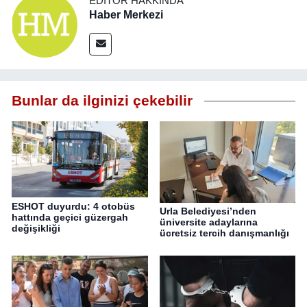
EDITÖR HAKKINDA
Haber Merkezi
Bunlar da ilginizi çekebilir
ESHOT duyurdu: 4 otobüs
Urla Belediyesi’nden
hattında geçici güzergah
üniversite adaylarına
değişikliği
ücretsiz tercih danışmanlığı