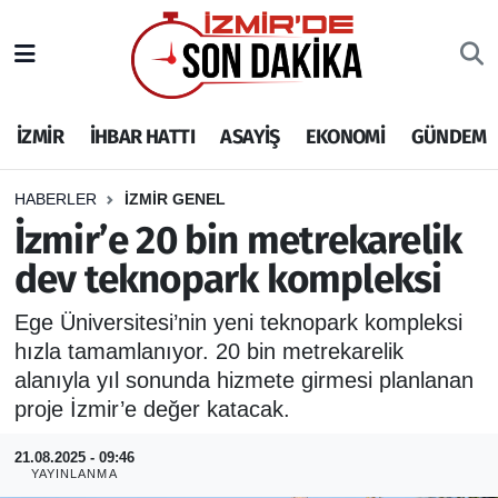
İZMİR
İzmir Nöbetçi Eczaneler
İZMİR
İHBAR HATTI
ASAYİŞ
EKONOMİ
GÜNDEM
İHBAR HATTI
İzmir Hava Durumu
DEPREM
İzmir Namaz Vakitleri
HABERLER
İZMİR GENEL
İzmir’e 20 bin metrekarelik
GENEL
İzmir Trafik Yoğunluk Haritası
dev teknopark kompleksi
EKONOMİ
Puan Durumu ve Fikstür
Ege Üniversitesi’nin yeni teknopark kompleksi
hızla tamamlanıyor. 20 bin metrekarelik
SİYASET
Tüm Manşetler
alanıyla yıl sonunda hizmete girmesi planlanan
proje İzmir’e değer katacak.
SPOR
Son Dakika Haberleri
21.08.2025 - 09:46
YAYINLANMA
ASAYİŞ
Haber Arşivi