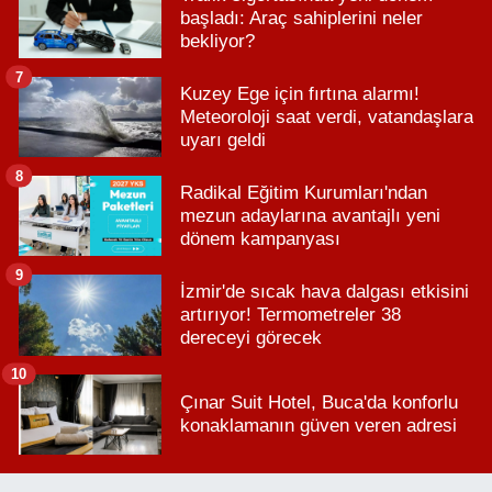
başladı: Araç sahiplerini neler
bekliyor?
7
Kuzey Ege için fırtına alarmı!
Meteoroloji saat verdi, vatandaşlara
uyarı geldi
8
Radikal Eğitim Kurumları'ndan
mezun adaylarına avantajlı yeni
dönem kampanyası
9
İzmir'de sıcak hava dalgası etkisini
artırıyor! Termometreler 38
dereceyi görecek
10
Çınar Suit Hotel, Buca'da konforlu
konaklamanın güven veren adresi