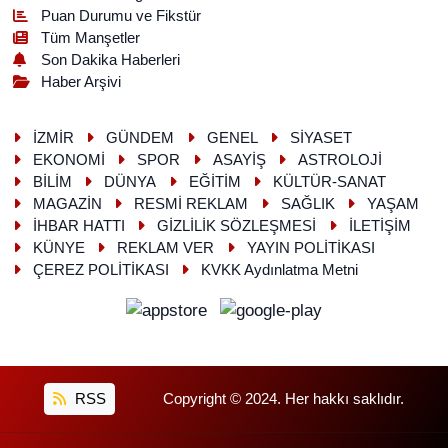
Puan Durumu ve Fikstür
Tüm Manşetler
Son Dakika Haberleri
Haber Arşivi
İZMİR
GÜNDEM
GENEL
SİYASET
EKONOMİ
SPOR
ASAYİŞ
ASTROLOJİ
BİLİM
DÜNYA
EĞİTİM
KÜLTÜR-SANAT
MAGAZİN
RESMİ REKLAM
SAĞLIK
YAŞAM
İHBAR HATTI
GİZLİLİK SÖZLEŞMESİ
İLETİŞİM
KÜNYE
REKLAM VER
YAYIN POLİTİKASI
ÇEREZ POLİTİKASI
KVKK Aydınlatma Metni
RSS
Copyright © 2024. Her hakkı saklıdır.