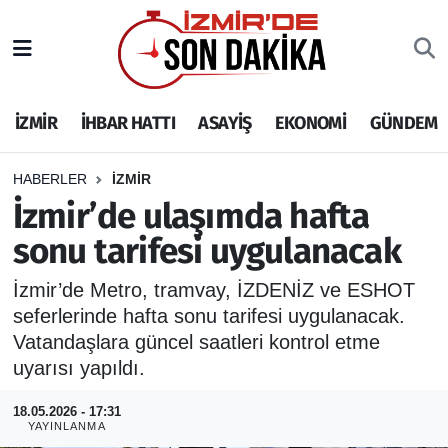
İZMİR
İzmir Nöbetçi Eczaneler
İZMİR
İHBAR HATTI
ASAYİŞ
EKONOMİ
GÜNDEM
İHBAR HATTI
İzmir Hava Durumu
DEPREM
İzmir Namaz Vakitleri
HABERLER
İZMİR
İzmir’de ulaşımda hafta
GENEL
İzmir Trafik Yoğunluk Haritası
sonu tarifesi uygulanacak
EKONOMİ
Puan Durumu ve Fikstür
İzmir’de Metro, tramvay, İZDENİZ ve ESHOT
seferlerinde hafta sonu tarifesi uygulanacak.
SİYASET
Tüm Manşetler
Vatandaşlara güncel saatleri kontrol etme
uyarısı yapıldı.
SPOR
Son Dakika Haberleri
18.05.2026 - 17:31
YAYINLANMA
ASAYİŞ
Haber Arşivi