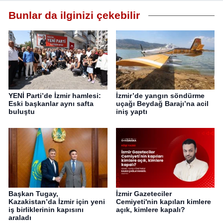
Bunlar da ilginizi çekebilir
YENİ Parti’de İzmir hamlesi:
İzmir’de yangın söndürme
Eski başkanlar aynı safta
uçağı Beydağ Barajı’na acil
buluştu
iniş yaptı
Başkan Tugay,
İzmir Gazeteciler
Kazakistan’da İzmir için yeni
Cemiyeti'nin kapıları kimlere
iş birliklerinin kapısını
açık, kimlere kapalı?
araladı