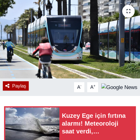
RESMİ REKLAM
Paylaş
-
+
A
A
Kuzey Ege için fırtına
alarmı! Meteoroloji
saat verdi,
vatandaşlara uyarı