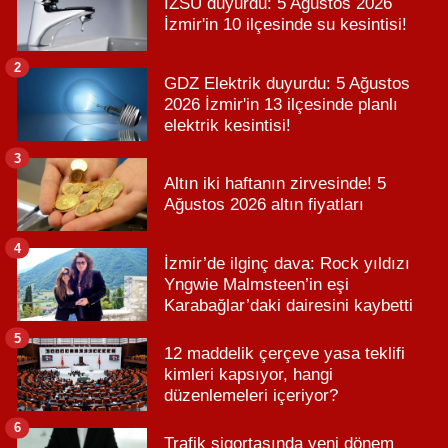
İZSU duyurdu: 5 Ağustos 2026
İzmir'in 10 ilçesinde su kesintisi!
2
GDZ Elektrik duyurdu: 5 Ağustos
2026 İzmir'in 13 ilçesinde planlı
elektrik kesintisi!
3
Altın iki haftanın zirvesinde! 5
Ağustos 2026 altın fiyatları
4
İzmir’de ilginç dava: Rock yıldızı
Yngwie Malmsteen’in eşi
Karabağlar’daki dairesini kaybetti
5
12 maddelik çerçeve yasa teklifi
kimleri kapsıyor, hangi
düzenlemeleri içeriyor?
6
Trafik sigortasında yeni dönem