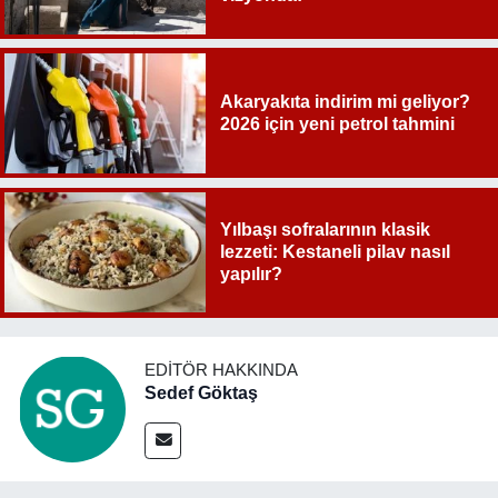
Akaryakıta indirim mi geliyor?
2026 için yeni petrol tahmini
Yılbaşı sofralarının klasik
lezzeti: Kestaneli pilav nasıl
yapılır?
EDITÖR HAKKINDA
Sedef Göktaş