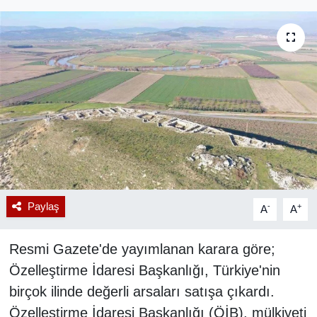
RESMİ REKLAM
Paylaş
-
+
A
A
Resmi Gazete'de yayımlanan karara göre;
Özelleştirme İdaresi Başkanlığı, Türkiye'nin
birçok ilinde değerli arsaları satışa çıkardı.
Özelleştirme İdaresi Başkanlığı (ÖİB), mülkiyeti