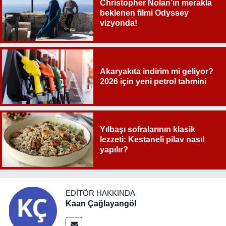
Christopher Nolan’ın merakla
beklenen filmi Odyssey
vizyonda!
Akaryakıta indirim mi geliyor?
2026 için yeni petrol tahmini
Yılbaşı sofralarının klasik
lezzeti: Kestaneli pilav nasıl
yapılır?
EDITÖR HAKKINDA
Kaan Çağlayangöl