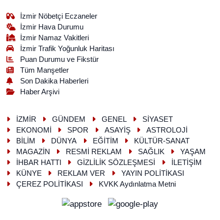
İzmir Nöbetçi Eczaneler
İzmir Hava Durumu
İzmir Namaz Vakitleri
İzmir Trafik Yoğunluk Haritası
Puan Durumu ve Fikstür
Tüm Manşetler
Son Dakika Haberleri
Haber Arşivi
İZMİR
GÜNDEM
GENEL
SİYASET
EKONOMİ
SPOR
ASAYİŞ
ASTROLOJİ
BİLİM
DÜNYA
EĞİTİM
KÜLTÜR-SANAT
MAGAZİN
RESMİ REKLAM
SAĞLIK
YAŞAM
İHBAR HATTI
GİZLİLİK SÖZLEŞMESİ
İLETİŞİM
KÜNYE
REKLAM VER
YAYIN POLİTİKASI
ÇEREZ POLİTİKASI
KVKK Aydınlatma Metni