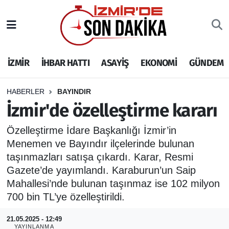
İZMİR
İzmir Nöbetçi Eczaneler
İZMİR
İHBAR HATTI
ASAYİŞ
EKONOMİ
GÜNDEM
İHBAR HATTI
İzmir Hava Durumu
DEPREM
İzmir Namaz Vakitleri
HABERLER
BAYINDIR
İzmir'de özelleştirme kararı
GENEL
İzmir Trafik Yoğunluk Haritası
Özelleştirme İdare Başkanlığı İzmir’in
Menemen ve Bayındır ilçelerinde bulunan
EKONOMİ
Puan Durumu ve Fikstür
taşınmazları satışa çıkardı. Karar, Resmi
SİYASET
Tüm Manşetler
Gazete’de yayımlandı. Karaburun’un Saip
Mahallesi’nde bulunan taşınmaz ise 102 milyon
SPOR
Son Dakika Haberleri
700 bin TL’ye özelleştirildi.
21.05.2025 - 12:49
ASAYİŞ
Haber Arşivi
YAYINLANMA