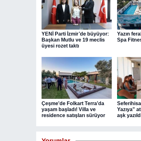
YENİ Parti İzmir’de büyüyor:
Yazın fera
Başkan Mutlu ve 19 meclis
Spa Fitne
üyesi rozet taktı
Çeşme'de Folkart Terra'da
Seferihis
yaşam başladı! Villa ve
Yazıya" a
residence satışları sürüyor
aşk yazıld
Yorumlar