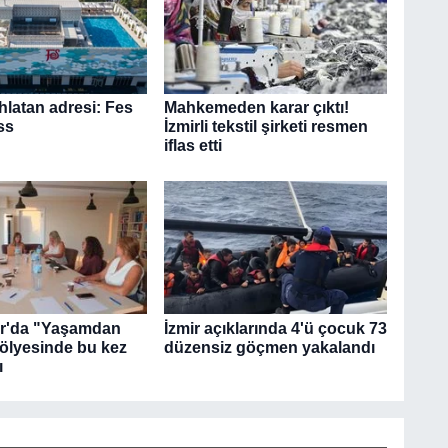
hlatan adresi: Fes
Mahkemeden karar çıktı!
ss
İzmirli tekstil şirketi resmen
iflas etti
ar'da "Yaşamdan
İzmir açıklarında 4'ü çocuk 73
tölyesinde bu kez
düzensiz göçmen yakalandı
ı