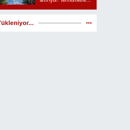
artırıyor! Termometreler
38 dereceyi görecek
ükleniyor...