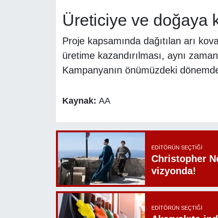
Üreticiye ve doğaya k
Proje kapsamında dağıtılan arı kovanl
üretime kazandırılması, aynı zaman
Kampanyanın önümüzdeki dönemde far
Kaynak:
AA
EDITÖRÜN SEÇTIĞI
Christopher N
vizyonda!
EDITÖRÜN SEÇTIĞI