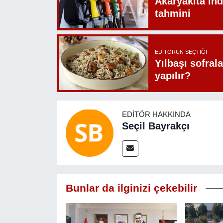
Akaryakıta ind
tahmini
EDITÖRÜN SEÇTIĞI
Yılbaşı sofrala
yapılır?
EDITÖR HAKKINDA
Seçil Bayrakçı
Bunlar da ilginizi çekebilir