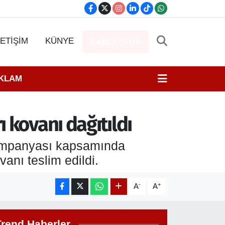
LETİŞİM
KÜNYE
CANLI YAYIN
EKLAM
 kovanı dağıtıldı
kampanyası kapsamında
anı teslim edildi.
-
+
A
A
Trend Haberler