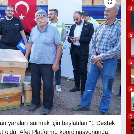
1
2
3
4
5
an yaraları sarmak için başlatılan “1 Destek
ut oldu. Afet Platformu koordinasyonunda,