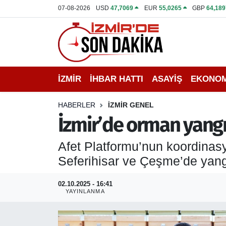
07-08-2026
USD
47,7069
EUR
55,0265
GBP
64,189
İZMİR
İzmir Nöbetçi Eczaneler
İHBAR HATTI
İzmir Hava Durumu
İZMİR
İHBAR HATTI
ASAYİŞ
EKONOM
DEPREM
İzmir Namaz Vakitleri
HABERLER
İZMİR GENEL
GENEL
İzmir Trafik Yoğunluk Haritası
İzmir’de orman yangın
EKONOMİ
Puan Durumu ve Fikstür
Afet Platformu’nun koordina
Seferihisar ve Çeşme’de yangı
SİYASET
Tüm Manşetler
02.10.2025 - 16:41
SPOR
Son Dakika Haberleri
YAYINLANMA
ASAYİŞ
Haber Arşivi