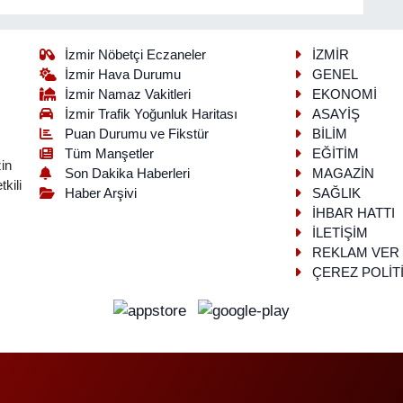
İzmir Nöbetçi Eczaneler
İZMİR
İzmir Hava Durumu
GENEL
İzmir Namaz Vakitleri
EKONOMİ
İzmir Trafik Yoğunluk Haritası
ASAYİŞ
Puan Durumu ve Fikstür
BİLİM
Tüm Manşetler
EĞİTİM
in
Son Dakika Haberleri
MAGAZİN
kili
Haber Arşivi
SAĞLIK
İHBAR HATTI
İLETİŞİM
REKLAM VER
ÇEREZ POLİT