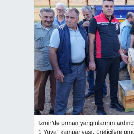
RESMİ REKLAM
İzmir’de orman yangınlarının ardınd
1 Yuva” kampanyası, üreticilere um