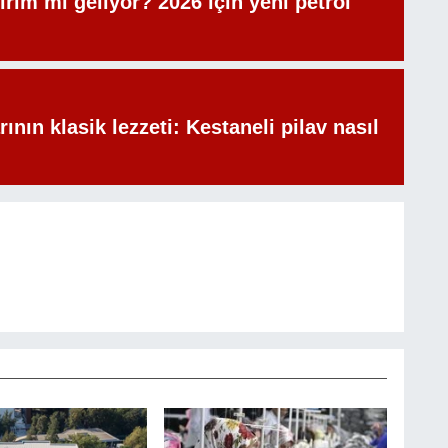
irim mi geliyor? 2026 için yeni petrol
rının klasik lezzeti: Kestaneli pilav nasıl