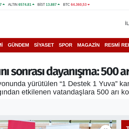
7
ALTIN
6574.81
BİST
13.887
BTC
64.360,53
İ
İ
GÜNDEM
SİYASET
SPOR
MAGAZİN
RESMİ R
ı sonrası dayanışma: 500 arı
syonunda yürütülen “1 Destek 1 Yuva” 
ndan etkilenen vatandaşlara 500 arı kov