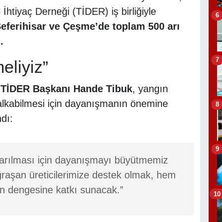
İhtiyaç Derneği (TİDER) iş birliğiyle
6
eferihisar ve Çeşme’de toplam 500 arı
.
7
eliyiz”
n
TİDER Başkanı Hande Tibuk
, yangın
kalkabilmesi için dayanışmanın önemine
8
ndı:
9
sarılması için dayanışmayı büyütmemiz
uğraşan üreticilerimize destek olmak, hem
n dengesine katkı sunacak.”
10